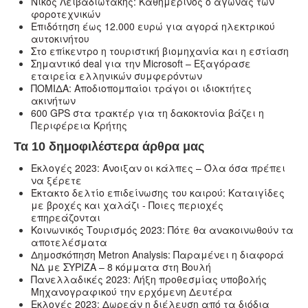
Νίκος Λειβαδιωτάκης: Καθημερινός ο αγώνας των
φοροτεχνικών
Επιδότηση έως 12.000 ευρώ για αγορά ηλεκτρικού
αυτοκινήτου
Στο επίκεντρο η τουριστική βιομηχανία και η εστίαση
Σημαντικό deal για την Microsoft – Εξαγόρασε
εταιρεία ελληνικών συμφερόντων
ΠΟΜΙΔΑ: Αποδιοπομπαίοι τράγοι οι ιδιοκτήτες
ακινήτων
600 GPS στα τρακτέρ για τη δακοκτονία βάζει η
Περιφέρεια Κρήτης
Τα 10 δημοφιλέστερα άρθρα μας
Εκλογές 2023: Άνοιξαν οι κάλπες – Όλα όσα πρέπει
να ξέρετε
Έκτακτο δελτίο επιδείνωσης του καιρού: Καταιγίδες
με βροχές και χαλάζι - Ποιες περιοχές
επηρεάζονται
Κοινωνικός Τουρισμός 2023: Πότε θα ανακοινωθούν τα
αποτελέσματα
Δημοσκόπηση Metron Analysis: Παραμένει η διαφορά
ΝΔ με ΣΥΡΙΖΑ – 8 κόμματα στη Βουλή
Πανελλαδικές 2023: Λήξη προθεσμίας υποβολής
Μηχανογραφικού την ερχόμενη Δευτέρα
Εκλογές 2023: Δωρεάν η διέλευση από τα διόδια