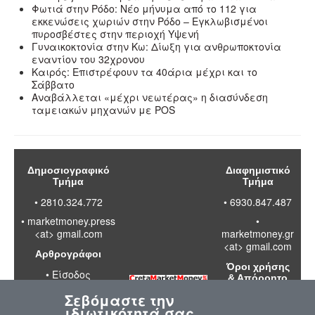
Φωτιά στην Ρόδο: Νέο μήνυμα από το 112 για
εκκενώσεις χωριών στην Ρόδο – Εγκλωβισμένοι
πυροσβέστες στην περιοχή Υψενή
Γυναικοκτονία στην Κω: Δίωξη για ανθρωποκτονία
εναντίον του 32χρονου
Καιρός: Επιστρέφουν τα 40άρια μέχρι και το
Σάββατο
Αναβάλλεται «μέχρι νεωτέρας» η διασύνδεση
ταμειακών μηχανών με POS
Δημοσιογραφικό
Διαφημιστικό
Τμήμα
Τμήμα
• 2810.324.772
• 6930.847.487
•
marketmoney.press
•
<at> gmail.com
marketmoney.gr
<at> gmail.com
Αρθρογράφοι
Όροι χρήσης
•
Είσοδος
& Απόρρητο
Σεβόμαστε την
•
Διαβάστε
ιδιωτικότητά σας
τους όρους