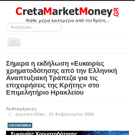
Κάθε μέρα καλημέρα από την Κρήτη...
Αναζήτηση...
Εναλλαγή
πλοήγησης
Home
Σήμερα η εκδήλωση «Ευκαιρίες
Οικονομικά
χρηματοδότησης από την Ελληνική
Αναπτυξιακή Τράπεζα για τις
Κρήτη
επιχειρήσεις της Κρήτης» στο
Ελλάδα
Επιμελητήριο Ηρακλείου
Ε.Ε.
Λεπτομέρειες
Κόσμος
Δημοσιεύθηκε : 25 Φεβρουαρίου 2026
Απόψεις
ΟΙΚΟΝΟΜΙΚΑ
Τεχνολογία