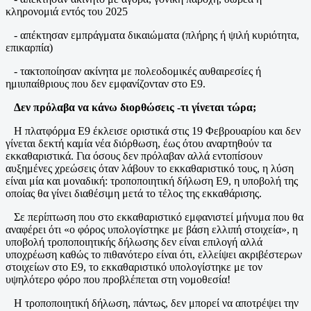
κληρονομιά εντός του 2025
- απέκτησαν εμπράγματα δικαιώματα (πλήρης ή ψιλή κυριότητα,
επικαρπία)
- τακτοποίησαν ακίνητα με πολεοδομικές αυθαιρεσίες ή
ημιυπαίθριους που δεν εμφανίζονταν στο Ε9.
Δεν πρόλαβα να κάνω διορθώσεις -τι γίνεται τώρα;
Η πλατφόρμα Ε9 έκλεισε οριστικά στις 19 Φεβρουαρίου και δεν
γίνεται δεκτή καμία νέα διόρθωση, έως ότου αναρτηθούν τα
εκκαθαριστικά. Για όσους δεν πρόλαβαν αλλά εντοπίσουν
αυξημένες χρεώσεις όταν λάβουν το εκκαθαριστικό τους, η λύση
είναι μία και μοναδική: τροποποιητική δήλωση Ε9, η υποβολή της
οποίας θα γίνει διαθέσιμη μετά το τέλος της εκκαθάρισης.
Σε περίπτωση που στο εκκαθαριστικό εμφανιστεί μήνυμα που θα
αναφέρει ότι «ο φόρος υπολογίστηκε με βάση ελλιπή στοιχεία», η
υποβολή τροποποιητικής δήλωσης δεν είναι επιλογή αλλά
υποχρέωση καθώς το πιθανότερο είναι ότι, ελλείψει ακριβέστερων
στοιχείων στο Ε9, το εκκαθαριστικό υπολογίστηκε με τον
υψηλότερο φόρο που προβλέπεται στη νομοθεσία!
Η τροποποιητική δήλωση, πάντως, δεν μπορεί να αποτρέψει την