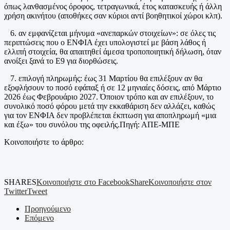
όπως λανθασμένος όροφος, τετραγωνικά, έτος κατασκευής ή άλλη
χρήση ακινήτου (αποθήκες σαν κύριοι αντί βοηθητικοί χώροι κλπ).
6. αν εμφανίζεται μήνυμα «ανεπαρκών στοιχείων»: σε όλες τις
περιπτώσεις που ο ΕΝΦΙΑ έχει υπολογιστεί με βάση λάθος ή
ελλιπή στοιχεία, θα απαιτηθεί άμεσα τροποποιητική δήλωση, όταν
ανοίξει ξανά το Ε9 για διορθώσεις.
7. επιλογή πληρωμής: έως 31 Μαρτίου θα επιλέξουν αν θα
εξοφλήσουν το ποσό εφάπαξ ή σε 12 μηνιαίες δόσεις, από Μάρτιο
2026 έως Φεβρουάριο 2027. Όποιον τρόπο και αν επιλέξουν, το
συνολικό ποσό φόρου μετά την εκκαθάριση δεν αλλάζει, καθώς
για τον ΕΝΦΙΑ δεν προβλέπεται έκπτωση για αποπληρωμή «μια
και έξω» του συνόλου της οφειλής.Πηγή: ΑΠΕ-ΜΠΕ
Κοινοποιήστε το άρθρο:
SHARES
Κοινοποιήστε στο Facebook
Share
Κοινοποιήστε στον
Twitter
Tweet
Προηγούμενο
Επόμενο