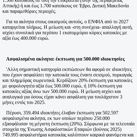
1.500 κατοίκους σε όλη την επικράτεια (πλην της περιφέρειας
Αττικής) ή και έως 1.700 κατοίκους σε Έβρο, Δυτική Μακεδονία
και παραμεθόριες περιοχές.
Για τα ακίνητα στους οικισμούς αυτούς, ο ΕΝΦΙΑ από το 2027
καταργείται πλήρως. Η μείωση και -στη συνέχεια- απαλλαγή αυτή,
ισχύει συνολικά για περίπου 1 εκατομμύριο κύριες κατοικίες με
αξία έως 400.000 ευρώ.
Ασφαλισμένα ακίνητα: έκπτωση για 500.000 ιδιοκτησίες
'Αλλη σημαντική κατηγορία εκπτώσεων θα αφορά σε ιδιοκτήτες
που έχουν ασφαλίσει την κατοικία τους έναντι σεισμού, πυρκαγιάς
και πλημμύρας σωρευτικά. Κερδίζουν 20% έκπτωση για κατοικίες
με φορολογητέα αξία έως 500.000 ευρώ, ή 10% έκπτωση για
κατοικίες αξίας άνω των 500.000 ευρώ. Η μείωση ισχύει και
αναλογικά για όσους είχαν κάνει ασφάλιση για τουλάχιστον 3
μήνες εντός του 2025.
Πέρυσι, 359.494 ιδιοκτήτες έλαβαν έκπτωση για 502.597
ασφαλισμένα ακίνητα, εκ των οποίων περίπου 250.000
εξασφάλισαν τη μέγιστη έκπτωση (20%). Σύμφωνα με τα τελευταία
στοιχεία της Ένωσης Ασφαλιστικών Εταιριών (Ιούνιος 2025)
749.995 ασφαλιστήρια κατοικίας καλύπτουν καιρικά φαινόμενα και