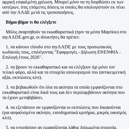
αρχική εσφαλμένη χρέωση. Μπορεί μόνο να τη διορθώσει εκ των
υστέρων, στις επόμενες δόσεις οι οποίες θα υπολογιστούν εκ νέου
από την ΑΑΔΕ μετά τις τροποποιήσεις.
Βήμα-βήμα τι θα ελέγξετε
Μόλις αναρτηθούν τα εκκαθαριστικά (πριν τα μέσα Μαρτίου) στο
myAADE.gov.gr, οι ιδιοκτήτες θα πρέπει:
1. να κάνουν είσοδο στο myAADE με τους προσωπικούς
κωδικούς τους, επιλέγοντας "Εφαρμογές - Δήλωση Ε9/ΕΝΦΙΑ -
Επιλογή έτους 2026".
2. να βρουν το εκκαθαριστικό και να ελέγξουν όχι μόνο τον
τελικό φόρο, αλλά και τα στοιχεία υπολογισμού του (αντικειμενική
αξία, εκπτώσεις κλπ).
3. να βεβαιωθούν ότι όλα τα ακίνητα τα οποία εμφανίζονται στο
εκκαθαριστικό είναι δικά τους και δεν περιλαμβάνουν ακίνητα που
τα έχουν μεταβιβάσει.
4. να εξετάσουν αν εμφανίζονται οι εκπτώσεις που δικαιούνται
(για ασφαλισμένο ακίνητο, εισοδηματικά κριτήρια, μικρός οικισμός
κλπ).
5. να εντοπίσουν αν εμφανίζονται λάθος δηλωμένα στοιχεία,