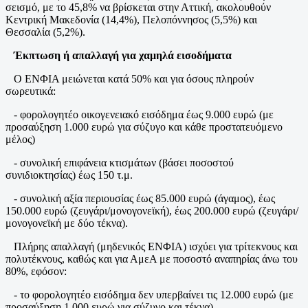
σεισμό, με το 45,8% να βρίσκεται στην Αττική, ακολουθούν
Κεντρική Μακεδονία (14,4%), Πελοπόννησος (5,5%) και
Θεσσαλία (5,2%).
Έκπτωση ή απαλλαγή για χαμηλά εισοδήματα
Ο ΕΝΦΙΑ μειώνεται κατά 50% και για όσους πληρούν
σωρευτικά:
- φορολογητέο οικογενειακό εισόδημα έως 9.000 ευρώ (με
προσαύξηση 1.000 ευρώ για σύζυγο και κάθε προστατευόμενο
μέλος)
- συνολική επιφάνεια κτισμάτων (βάσει ποσοστού
συνιδιοκτησίας) έως 150 τ.μ.
- συνολική αξία περιουσίας έως 85.000 ευρώ (άγαμος), έως
150.000 ευρώ (ζευγάρι/μονογονεϊκή), έως 200.000 ευρώ (ζευγάρι/
μονογονεϊκή με δύο τέκνα).
Πλήρης απαλλαγή (μηδενικός ΕΝΦΙΑ) ισχύει για τρίτεκνους και
πολυτέκνους, καθώς και για ΑμεΑ με ποσοστό αναπηρίας άνω του
80%, εφόσον:
- το φορολογητέο εισόδημα δεν υπερβαίνει τις 12.000 ευρώ (με
προσαύξηση 1.000 ευρώ για σύζυγο και τέκνα)