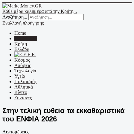
Κάθε μέρα καλημέρα από την Κρήτη...
Αναζήτηση...
Εναλλαγή πλοήγησης
Home
Οικονομικά
Κρήτη
Ελλάδα
Ε.Ε.
Κόσμος
Απόψεις
Τεχνολογία
Υγεία
Πολιτισμός
Αθλητικά
Βίντεο
Συνταγές
Στην τελική ευθεία τα εκκαθαριστικά
του ΕΝΦΙΑ 2026
Λεπτομέρειες