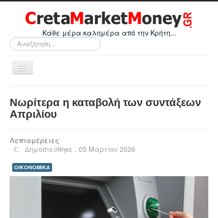
Κάθε μέρα καλημέρα από την Κρήτη...
Αναζήτηση...
Εναλλαγή
πλοήγησης
Home
Νωρίτερα η καταβολή των συντάξεων
Οικονομικά
Απριλίου
Κρήτη
Λεπτομέρειες
Ελλάδα
Δημοσιεύθηκε : 05 Μαρτίου 2026
Ε.Ε.
ΟΙΚΟΝΟΜΙΚΑ
Κόσμος
Απόψεις
Τεχνολογία