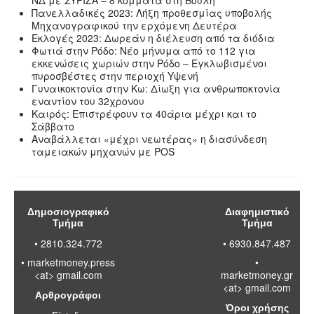
Πανελλαδικές 2023: Λήξη προθεσμίας υποβολής
Μηχανογραφικού την ερχόμενη Δευτέρα
Εκλογές 2023: Δωρεάν η διέλευση από τα διόδια
Φωτιά στην Ρόδο: Νέο μήνυμα από το 112 για
εκκενώσεις χωριών στην Ρόδο – Εγκλωβισμένοι
πυροσβέστες στην περιοχή Υψενή
Γυναικοκτονία στην Κω: Δίωξη για ανθρωποκτονία
εναντίον του 32χρονου
Καιρός: Επιστρέφουν τα 40άρια μέχρι και το
Σάββατο
Αναβάλλεται «μέχρι νεωτέρας» η διασύνδεση
ταμειακών μηχανών με POS
Δημοσιογραφικό
Διαφημιστικό
Τμήμα
Τμήμα
• 2810.324.772
• 6930.847.487
•
marketmoney.press
•
<at> gmail.com
marketmoney.gr
<at> gmail.com
Αρθρογράφοι
Όροι χρήσης