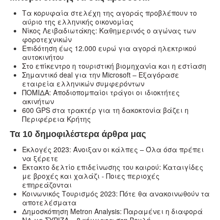
Τα κορυφαία στελέχη της αγοράς προβλέπουν το
αύριο της ελληνικής οικονομίας
Νίκος Λειβαδιωτάκης: Καθημερινός ο αγώνας των
φοροτεχνικών
Επιδότηση έως 12.000 ευρώ για αγορά ηλεκτρικού
αυτοκινήτου
Στο επίκεντρο η τουριστική βιομηχανία και η εστίαση
Σημαντικό deal για την Microsoft – Εξαγόρασε
εταιρεία ελληνικών συμφερόντων
ΠΟΜΙΔΑ: Αποδιοπομπαίοι τράγοι οι ιδιοκτήτες
ακινήτων
600 GPS στα τρακτέρ για τη δακοκτονία βάζει η
Περιφέρεια Κρήτης
Τα 10 δημοφιλέστερα άρθρα μας
Εκλογές 2023: Άνοιξαν οι κάλπες – Όλα όσα πρέπει
να ξέρετε
Έκτακτο δελτίο επιδείνωσης του καιρού: Καταιγίδες
με βροχές και χαλάζι - Ποιες περιοχές
επηρεάζονται
Κοινωνικός Τουρισμός 2023: Πότε θα ανακοινωθούν τα
αποτελέσματα
Δημοσκόπηση Metron Analysis: Παραμένει η διαφορά
ΝΔ με ΣΥΡΙΖΑ – 8 κόμματα στη Βουλή