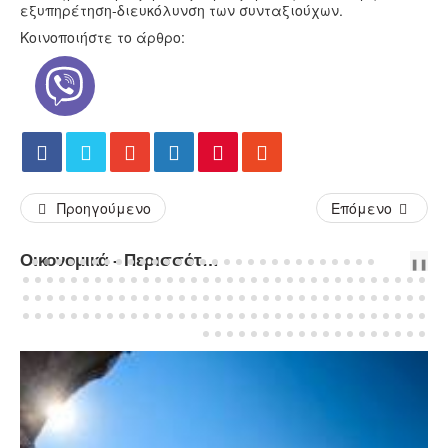
εξυπηρέτηση-διευκόλυνση των συνταξιούχων.
Κοινοποιήστε το άρθρο:
Προηγούμενο
Επόμενο
Οικονομικά - Περισσότερα Άρθρα...
PREV
NEXT
❚❚
ΟΙΚΟΝΟΜΙΚΆ
Επιπλέον 8.000 επιδοτούμενες θέσεις 