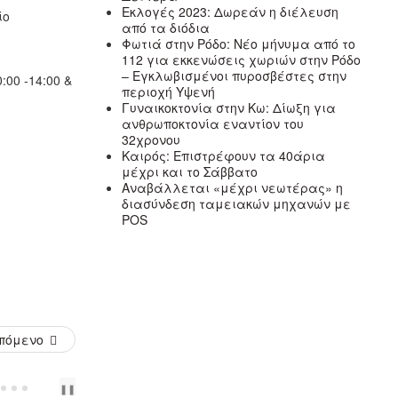
Εκλογές 2023: Δωρεάν η διέλευση
ίο
από τα διόδια
Φωτιά στην Ρόδο: Νέο μήνυμα από το
112 για εκκενώσεις χωριών στην Ρόδο
– Εγκλωβισμένοι πυροσβέστες στην
00 -14:00 &
περιοχή Υψενή
Γυναικοκτονία στην Κω: Δίωξη για
ανθρωποκτονία εναντίον του
32χρονου
Καιρός: Επιστρέφουν τα 40άρια
μέχρι και το Σάββατο
Αναβάλλεται «μέχρι νεωτέρας» η
διασύνδεση ταμειακών μηχανών με
POS
πόμενο
PREV
NEXT
❚❚