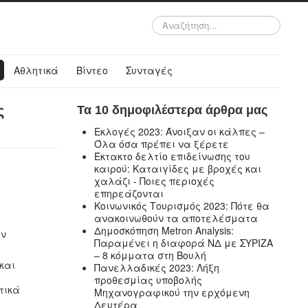
Αναζήτηση...
Αθλητικά
Βίντεο
Συνταγές
ς
Τα 10 δημοφιλέστερα άρθρα μας
Εκλογές 2023: Άνοιξαν οι κάλπες –
Όλα όσα πρέπει να ξέρετε
Έκτακτο δελτίο επιδείνωσης του
καιρού: Καταιγίδες με βροχές και
χαλάζι - Ποιες περιοχές
επηρεάζονται
Κοινωνικός Τουρισμός 2023: Πότε θα
ανακοινωθούν τα αποτελέσματα
Δημοσκόπηση Metron Analysis:
ην
Παραμένει η διαφορά ΝΔ με ΣΥΡΙΖΑ
– 8 κόμματα στη Βουλή
και
Πανελλαδικές 2023: Λήξη
ς
προθεσμίας υποβολής
τικά
Μηχανογραφικού την ερχόμενη
Δευτέρα