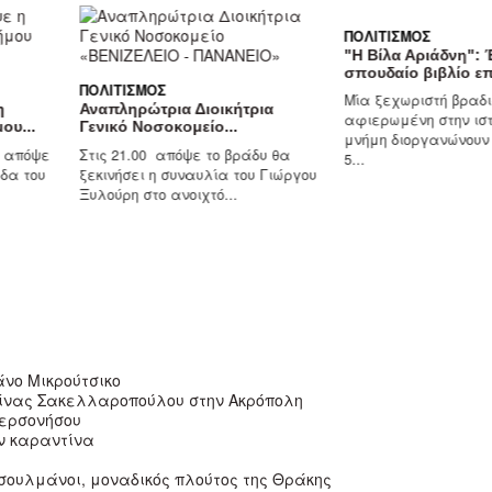
ΠΟΛΙΤΙΣΜΌΣ
"Η Βίλα Αριάδνη": 
σπουδαίο βιβλίο επι
ΠΟΛΙΤΙΣΜΌΣ
Μία ξεχωριστή βραδ
η
Αναπληρώτρια Διοικήτρια
αφιερωμένη στην ιστ
ου...
Γενικό Νοσοκομείο...
μνήμη διοργανώνουν 
ί απόψε
Στις 21.00 απόψε το βράδυ θα
5...
άδα του
ξεκινήσει η συναυλία του Γιώργου
Ξυλούρη στο ανοιχτό...
άνο Μικρούτσικο
ερίνας Σακελλαροπούλου στην Ακρόπολη
Χερσονήσου
ην καραντίνα
ουσουλμάνοι, μοναδικός πλούτος της Θράκης