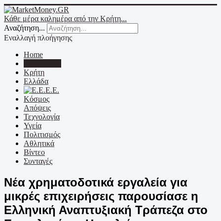
Κάθε μέρα καλημέρα από την Κρήτη...
Αναζήτηση...
Εναλλαγή πλοήγησης
Home
Οικονομικά
Κρήτη
Ελλάδα
Ε.Ε.
Κόσμος
Απόψεις
Τεχνολογία
Υγεία
Πολιτισμός
Αθλητικά
Βίντεο
Συνταγές
Νέα χρηματοδοτικά εργαλεία για
μικρές επιχειρήσεις παρουσίασε η
Ελληνική Αναπτυξιακή Τράπεζα στο