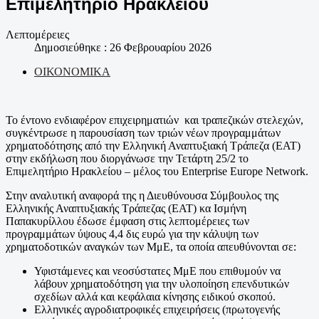
Επιμελητήριο Ηρακλείου
Λεπτομέρειες
Δημοσιεύθηκε : 26 Φεβρουαρίου 2026
ΟΙΚΟΝΟΜΙΚΑ
Το έντονο ενδιαφέρον επιχειρηματιών και τραπεζικών στελεχών,
συγκέντρωσε η παρουσίαση των τριών νέων προγραμμάτων
χρηματοδότησης από την Ελληνική Αναπτυξιακή Τράπεζα (ΕΑΤ)
στην εκδήλωση που διοργάνωσε την Τετάρτη 25/2 το
Επιμελητήριο Ηρακλείου – μέλος του Enterprise Europe Network.
Στην αναλυτική αναφορά της η Διευθύνουσα Σύμβουλος της
Ελληνικής Αναπτυξιακής Τράπεζας (ΕΑΤ) κα Ισμήνη
Παπακυρίλλου έδωσε έμφαση στις λεπτομέρειες των
προγραμμάτων ύψους 4,4 δις ευρώ για την κάλυψη των
χρηματοδοτικών αναγκών των ΜμΕ, τα οποία απευθύνονται σε:
Υφιστάμενες και νεοσύστατες ΜμΕ που επιθυμούν να
λάβουν χρηματοδότηση για την υλοποίηση επενδυτικών
σχεδίων αλλά και κεφάλαια κίνησης ειδικού σκοπού.
Ελληνικές αγροδιατροφικές επιχειρήσεις (πρωτογενής