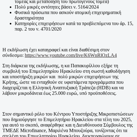
τομέας και μεταποίηση του πρωτογενούς τομέα)
Πολύ μικρές οντότητες βάσει ν. 5164/2024
Φυσικά πρόσωπα που ασκούν ατομική επιχειρηματική
δραστηριότητα
Κατηγορίες επιχειρήσεων κατά τα προβλεπόμενα του άρ. 15,
παρ. 2 του ν. 4701/2020
Η εκδήλωση έχει καταγραφεί και είναι διαθέσιμη στον
σύνδεσμο:
https://www.youtube.com/live/K6WnRlOzLA4
Στη διάρκεια της εκδήλωσης, η κα Παπακυρίλλου εξήρε τη
συμβολή του Επιμελητηρίου Ηρακλείου στη σωστή καθοδήγηση
και υποστήριξη μικρών και πολύ μικρών επιχειρήσεων της
Κρήτης, ώστε να ενταχθούν σε υφιστάμενα προγράμματα που
διαχειρίζεται η Ελληνική Αναπτυξιακή Τράπεζα (HDB) και να
λάβουν μικροδάνεια έως 25.000 ευρώ, υπό προϋποθέσεις.
Στον σημαντικό ρόλο του Κέντρου Υποστήριξης Μικροπιστώσεων
που δημιούργησε το Επιμελητήριο Ηρακλείου στα τέλη του 2025,
για αυτό το σκοπό, αναφέρθηκε και η Διευθύνουσα Σύμβουλος της
ΤΜΕΔΕ Microfinance, Μαριλένα Μπουζούρα, τονίζοντας ότι τα
στελέχη του Επιμελητηρίου Ηρακλείου, διεκπεραιώνουν σε