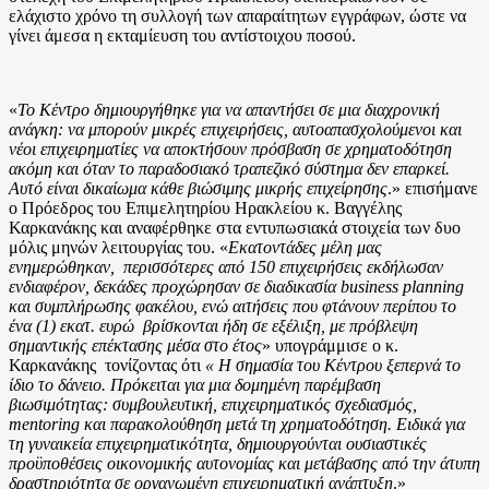
ελάχιστο χρόνο τη συλλογή των απαραίτητων εγγράφων, ώστε να
γίνει άμεσα η εκταμίευση του αντίστοιχου ποσού.
«
Το Κέντρο δημιουργήθηκε για να απαντήσει σε μια διαχρονική
ανάγκη: να μπορούν μικρές επιχειρήσεις, αυτοαπασχολούμενοι και
νέοι επιχειρηματίες να αποκτήσουν πρόσβαση σε χρηματοδότηση
ακόμη και όταν το παραδοσιακό τραπεζικό σύστημα δεν επαρκεί.
Αυτό είναι δικαίωμα κάθε βιώσιμης μικρής επιχείρησης
.» επισήμανε
ο Πρόεδρος του Επιμελητηρίου Ηρακλείου κ. Βαγγέλης
Καρκανάκης και αναφέρθηκε στα εντυπωσιακά στοιχεία των δυο
μόλις μηνών λειτουργίας του. «
Εκατοντάδες μέλη μας
ενημερώθηκαν, περισσότερες από 150 επιχειρήσεις εκδήλωσαν
ενδιαφέρον, δεκάδες προχώρησαν σε διαδικασία business planning
και συμπλήρωσης φακέλου, ενώ αιτήσεις που φτάνουν περίπου το
ένα (1) εκατ. ευρώ βρίσκονται ήδη σε εξέλιξη, με πρόβλεψη
σημαντικής επέκτασης μέσα στο έτος
» υπογράμμισε ο κ.
Καρκανάκης τονίζοντας ότι
« Η σημασία του Κέντρου ξεπερνά το
ίδιο το δάνειο. Πρόκειται για μια δομημένη παρέμβαση
βιωσιμότητας: συμβουλευτική, επιχειρηματικός σχεδιασμός,
mentoring και παρακολούθηση μετά τη χρηματοδότηση. Ειδικά για
τη γυναικεία επιχειρηματικότητα, δημιουργούνται ουσιαστικές
προϋποθέσεις οικονομικής αυτονομίας και μετάβασης από την άτυπη
δραστηριότητα σε οργανωμένη επιχειρηματική ανάπτυξη
.»