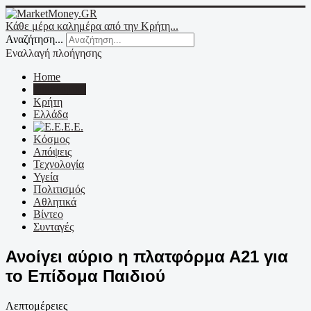
Κάθε μέρα καλημέρα από την Κρήτη...
Αναζήτηση...
Εναλλαγή πλοήγησης
Home
Οικονομικά
Κρήτη
Ελλάδα
Ε.Ε.
Κόσμος
Απόψεις
Τεχνολογία
Υγεία
Πολιτισμός
Αθλητικά
Βίντεο
Συνταγές
Ανοίγει αύριο η πλατφόρμα Α21 για
το Επίδομα Παιδιού
Λεπτομέρειες