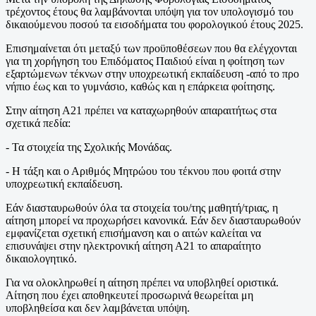
τρέχοντος έτους θα λαμβάνονται υπόψη για τον υπολογισμό του
δικαιούμενου ποσού τα εισοδήματα του φορολογικού έτους 2025.
Επισημαίνεται ότι μεταξύ των προϋποθέσεων που θα ελέγχονται
για τη χορήγηση του Επιδόματος Παιδιού είναι η φοίτηση των
εξαρτώμενων τέκνων στην υποχρεωτική εκπαίδευση -από το προ
νήπιο έως και το γυμνάσιο, καθώς και η επάρκεια φοίτησης.
Στην αίτηση Α21 πρέπει να καταχωρηθούν απαραιτήτως στα
σχετικά πεδία:
- Τα στοιχεία της Σχολικής Μονάδας.
- Η τάξη και ο Αριθμός Μητρώου του τέκνου που φοιτά στην
υποχρεωτική εκπαίδευση.
Εάν διασταυρωθούν όλα τα στοιχεία του/της μαθητή/τριας, η
αίτηση μπορεί να προχωρήσει κανονικά. Εάν δεν διασταυρωθούν
εμφανίζεται σχετική επισήμανση και ο αιτών καλείται να
επισυνάψει στην ηλεκτρονική αίτηση Α21 το απαραίτητο
δικαιολογητικό.
Για να ολοκληρωθεί η αίτηση πρέπει να υποβληθεί οριστικά.
Αίτηση που έχει αποθηκευτεί προσωρινά θεωρείται μη
υποβληθείσα και δεν λαμβάνεται υπόψη.