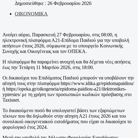
Δημοσιεύθηκε : 26 Φεβρουαρίου 2026
ΟΙΚΟΝΟΜΙΚΑ
Ανοίγει αύριο, Παρασκευή 27 Φεβρουαρίου, στις 08:00, η
ηλεκτρονική πλατφόρμα Α21-Επίδομα Παιδιού για την υποβολή
αιτήσεων έτους 2026, σύμφωνα με το υπουργείο Κοινωνικής
Συνοχής και Οικογένειας και τον ΟΠΕΚΑ.
Η πλατφόρμα θα παραμείνει ανοιχτή και θα δέχεται νέες αιτήσεις
έως την Τετάρτη 11 Μαρτίου 2026, στις 18:00.
Οι δικαιούχοι του Επιδόματος Παιδιού μπορούν να υποβάλουν την
αίτησή τους στην πλατφόρμα https://www.idika.gr/epidomapaidiou/
ή https://opeka.gr/oikogeneia/epidoma-paidiou-a21/ilektronikes-
ypiresies/ με τη χρήση των προσωπικών κωδικών πρόσβασης στο
Taxisnet.
Το δικαιούμενο ποσό θα υπολογιστεί βάσει των εξαρτώμενων
τέκνων που θα δηλωθούν στην αίτηση Α21 έτους 2026 και του
συνολικού οικογενειακού εισοδήματος που είχαν οι δικαιούχοι το
φορολογικό έτος 2024.
Μετά την υποβολή της Δήλωσης Φορολογίας Εισοδήματος