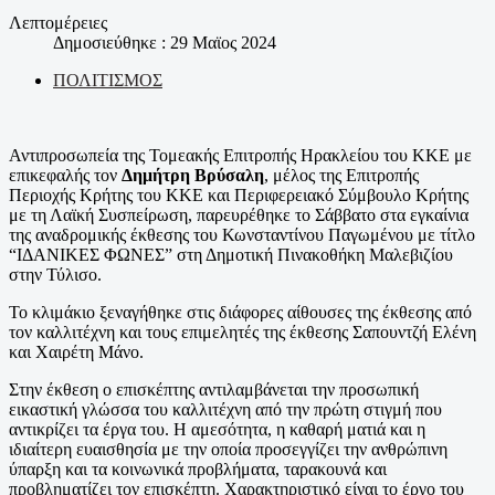
Λεπτομέρειες
Δημοσιεύθηκε : 29 Μαϊος 2024
ΠΟΛΙΤΙΣΜΟΣ
Αντιπροσωπεία της Τομεακής Επιτροπής Ηρακλείου του ΚΚΕ με
επικεφαλής τον
Δημήτρη Βρύσαλη
, μέλος της Επιτροπής
Περιοχής Κρήτης του ΚΚΕ και Περιφερειακό Σύμβουλο Κρήτης
με τη Λαϊκή Συσπείρωση, παρευρέθηκε το Σάββατο στα εγκαίνια
της αναδρομικής έκθεσης του Κωνσταντίνου Παγωμένου με τίτλο
“ΙΔΑΝΙΚΕΣ ΦΩΝΕΣ” στη Δημοτική Πινακοθήκη Μαλεβιζίου
στην Τύλισο.
Το κλιμάκιο ξεναγήθηκε στις διάφορες αίθουσες της έκθεσης από
τον καλλιτέχνη και τους επιμελητές της έκθεσης Σαπουντζή Ελένη
και Χαιρέτη Μάνο.
Στην έκθεση ο επισκέπτης αντιλαμβάνεται την προσωπική
εικαστική γλώσσα του καλλιτέχνη από την πρώτη στιγμή που
αντικρίζει τα έργα του. Η αμεσότητα, η καθαρή ματιά και η
ιδιαίτερη ευαισθησία με την οποία προσεγγίζει την ανθρώπινη
ύπαρξη και τα κοινωνικά προβλήματα, ταρακουνά και
προβληματίζει τον επισκέπτη. Χαρακτηριστικό είναι το έργο του