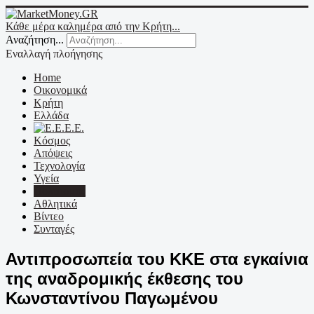
Κάθε μέρα καλημέρα από την Κρήτη...
Αναζήτηση...
Εναλλαγή πλοήγησης
Home
Οικονομικά
Κρήτη
Ελλάδα
Ε.Ε.
Κόσμος
Απόψεις
Τεχνολογία
Υγεία
Πολιτισμός
Αθλητικά
Βίντεο
Συνταγές
Αντιπροσωπεία του ΚΚΕ στα εγκαίνια
της αναδρομικής έκθεσης του
Κωνσταντίνου Παγωμένου