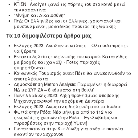
ΚΠΙΣΝ : Ανοίγει ξανά τις πόρτες του στο κοινό μετά
την καραντίνα
“Μνήμη και Δικαιοσύνη”
ΠτΔ: Οι Ελληνίδες και οι Έλληνες, χριστιανοί και
μουσουλμάνοι, μοναδικός πλούτος της Θράκης
Τα 10 δημοφιλέστερα άρθρα μας
Εκλογές 2023: Άνοιξαν οι κάλπες – Όλα όσα πρέπει
να ξέρετε
Έκτακτο δελτίο επιδείνωσης του καιρού: Καταιγίδες
με βροχές και χαλάζι - Ποιες περιοχές
επηρεάζονται
Κοινωνικός Τουρισμός 2023: Πότε θα ανακοινωθούν τα
αποτελέσματα
Δημοσκόπηση Metron Analysis: Παραμένει η διαφορά
ΝΔ με ΣΥΡΙΖΑ – 8 κόμματα στη Βουλή
Πανελλαδικές 2023: Λήξη προθεσμίας υποβολής
Μηχανογραφικού την ερχόμενη Δευτέρα
Εκλογές 2023: Δωρεάν η διέλευση από τα διόδια
Φωτιά στην Ρόδο: Νέο μήνυμα από το 112 για
εκκενώσεις χωριών στην Ρόδο – Εγκλωβισμένοι
πυροσβέστες στην περιοχή Υψενή
Γυναικοκτονία στην Κω: Δίωξη για ανθρωποκτονία
εναντίον του 32χρονου