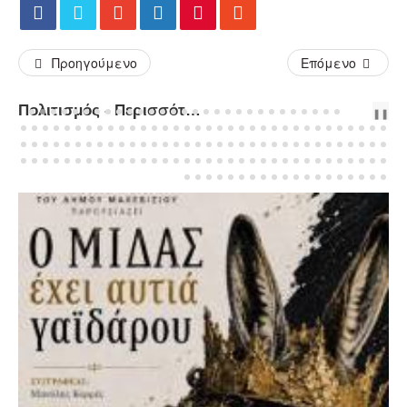
Προηγούμενο
Επόμενο
Πολιτισμός - Περισσότερα Άρθρα...
PREV
NEXT
❚❚