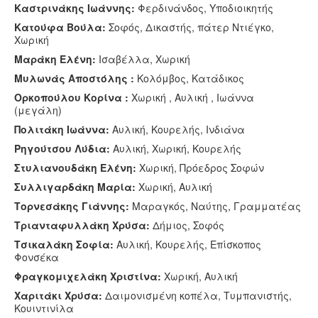
Καστρινάκης Ιωάννης:
Φερδινάνδος, Υποδιοικητής
Κατούφα Βούλα:
Σοφός, Δικαστής, πάτερ Ντιέγκο,
Χωρική
Μαράκη Ελένη:
Ισαβέλλα, Χωρική
Μυλωνάς Αποστόλης :
Κολόμβος, Κατάδικος
Ορκοπούλου Κορίνα :
Χωρική , Αυλική , Ιωάννα
(μεγάλη)
Πολιτάκη Ιωάννα:
Αυλική, Κουρελής, Ινδιάνα
Ρηγούτσου Λύδια:
Αυλική, Χωρική, Κουρελής
Στυλιανουδάκη Ελένη:
Χωρική, Πρόεδρος Σοφών
Συλλιγαρδάκη Μαρία:
Χωρική, Αυλική
Τορνεσάκης Γιάννης:
Μαραγκός, Ναύτης, Γραμματέας
Τριανταφυλλάκη Χρύσα:
Δήμιος, Σοφός
Τσικαλάκη Σοφία:
Αυλική, Κουρελής, Επίσκοπος
Φονσέκα
Φραγκομιχελάκη Χριστίνα:
Χωρική, Αυλική
Χαριτάκι Χρύσα:
Δαιμονισμένη κοπέλα, Τυμπανιστής,
Κουιντινίλα