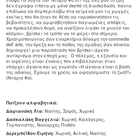
υπόψη τα λόγια του Ντάριο Φο ότι «Σε όλη μου τη ζωή
δεν έγραψα τίποτα με μόνο σκοπό τη διασκέδαση, πάντα
επιδίωκα να συμπεριλάβω στα κείμενά μου τις ρωγμές
εκείνες που θα ήταν σε θέση να ταρακουνήσουν τις
βεβαιότητες, να αμφισβητήσουν παγιωμένες απόψεις,
να προκαλέσουν θυμό, να ανοίξουν λιγάκι το μυαλό του
κόσμου», βρίσκει το τρόπο να το φέρει στο σήμερα.
Χρησιμοποιώντας σαν εναρκτήρια δύναμη την commedia
dell’ arte, την όρεξη και το πάθος της ομάδας σαν σύνολο,
δημιουργεί μια παράσταση που βρίσκει άμεσο
αντίκρισμα στην εποχή μας. Ο πόλεμος, η εξουσία και
οι αφέντες είναι έννοιες που επιβάλλονται όταν
υπάρχει άγνοια και ως γνωστόν «Η άγνοια είναι η βάση
της αδικίας. Έχουμε το χρέος να αφηγούμαστε τη ζωή!!!»
(Ντάριο Φο).
Παίζουν αλφαβητικά:
Δαμιανάκη Λία:
Ναύτης, Σοφός, Χωρική
Δασκαλάκη Βαγγελιώ:
Χωρική, Καλόγερος,
Τυμπανιστής, Ναύαρχος Πινθόν
Δερεμπεΐδου Ειρήνη:
Χωρική, Αυλική, Ναύτης