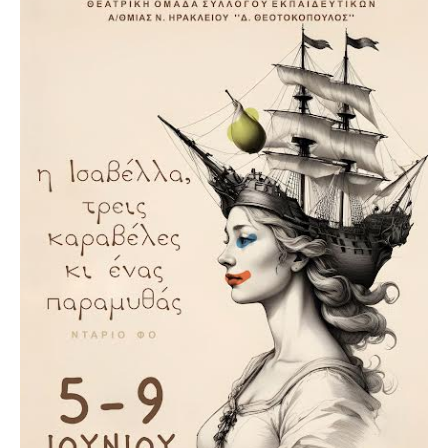
Υγεία
Πολιτισμός
Αθλητικά
Βίντεο
Συνταγές