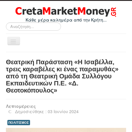
Κάθε μέρα καλημέρα από την Κρήτη...
Αναζήτηση...
Εναλλαγή
πλοήγησης
Home
Θεατρική Παράσταση «Η Ισαβέλλα,
Οικονομικά
τρεις καραβέλες κι ένας παραμυθάς»
από τη Θεατρική Ομάδα Συλλόγου
Κρήτη
Εκπαιδευτικών Π.Ε. «Δ.
Ελλάδα
Θεοτοκόπουλος»
Ε.Ε.
Λεπτομέρειες
Κόσμος
Δημοσιεύθηκε : 03 Ιουνίου 2024
Απόψεις
ΠΟΛΙΤΙΣΜΟΣ
Τεχνολογία