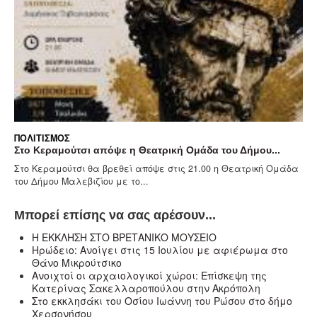
ΠΟΛΙΤΙΣΜΌΣ
ψε η Θεατρική Ομάδα του Δήμου...
Αναπληρώτρια Διοικήτρ
εθεί απόψε στις 21.00 η Θεατρική Ομάδα
Στις 21.00 απόψε το βρά
με το...
Γιώργου Ξυλούρη στο ανο
Μπορεί επίσης να σας αρέσουν...
Η ΕΚΚΛΗΣΗ ΣΤΟ ΒΡΕΤΑΝΙΚΟ ΜΟΥΣΕΙΟ
Ηρώδειο: Ανοίγει στις 15 Ιουλίου με αφιέρωμα στο
Θάνο Μικρούτσικο
Ανοιχτοί οι αρχαιολογικοί χώροι: Επίσκεψη της
Κατερίνας Σακελλαροπούλου στην Ακρόπολη
Στο εκκλησάκι του Οσίου Ιωάννη του Ρώσου στο δήμο
Χερσονήσου