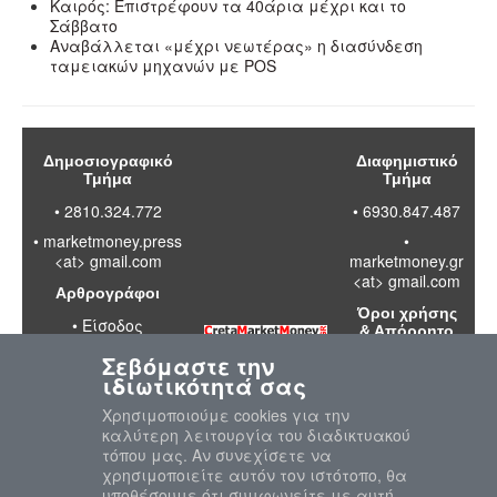
Καιρός: Επιστρέφουν τα 40άρια μέχρι και το
Σάββατο
Αναβάλλεται «μέχρι νεωτέρας» η διασύνδεση
ταμειακών μηχανών με POS
Δημοσιογραφικό
Διαφημιστικό
Τμήμα
Τμήμα
• 2810.324.772
• 6930.847.487
•
marketmoney.press
•
<at> gmail.com
marketmoney.gr
<at> gmail.com
Αρθρογράφοι
Όροι χρήσης
•
Είσοδος
& Απόρρητο
Σεβόμαστε την
•
Διαβάστε
ιδιωτικότητά σας
τους όρους
χρήσης της
Χρησιμοποιούμε cookies για την
ιστοσελίδας
καλύτερη λειτουργία του διαδικτυακού
•
Πολιτική
τόπου μας. Αν συνεχίσετε να
απορρήτου
χρησιμοποιείτε αυτόν τον ιστότοπο, θα
προσωπικών
υποθέσουμε ότι συμφωνείτε με αυτή