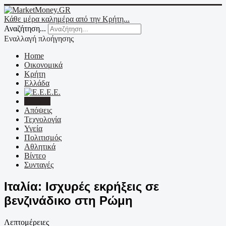
Κάθε μέρα καλημέρα από την Κρήτη...
Αναζήτηση...
Εναλλαγή πλοήγησης
Home
Οικονομικά
Κρήτη
Ελλάδα
Ε.Ε.
Κόσμος
Απόψεις
Τεχνολογία
Υγεία
Πολιτισμός
Αθλητικά
Βίντεο
Συνταγές
Ιταλία: Ισχυρές εκρήξεις σε
βενζινάδικο στη Ρώμη
Λεπτομέρειες