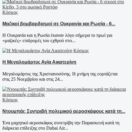
Κόσμος
Μαζικοί βομβαρδισμοί σε Ουκρανία και Ρωσία - 6...
Η Ουκρανία και η Ρωσία έκαναν λόγο σήμερα το πρωί για
«μαζικές» επιδρομές του εχθρού στο...
Κόσμος
Η Μεγαλομάρτυς Αγία Αικατερίνη
Μεγαλομάρτυς της Χριστιανοσύνης. Η μνήμη της εορτάζεται
στις 25 Νοεμβρίου και στις 24...
Κόσμος
Ντουμπάι: Συντριβή πολεμικού αεροσκάφους κατά τη...
Ένα μαχητικό αεροσκάφος συνετρίβη την Παρασκευή κατά τη
διάρκεια επίδειξης στο Dubai Air...