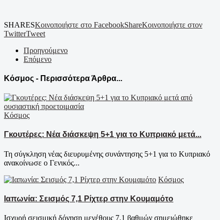
SHARES
Κοινοποιήστε στο Facebook
Share
Κοινοποιήστε στον
Twitter
Tweet
Προηγούμενο
Επόμενο
Κόσμος - Περισσότερα Άρθρα...
Κόσμος
Γκουτέρες: Νέα διάσκεψη 5+1 για το Κυπριακό μετά...
Τη σύγκληση νέας διευρυμένης συνάντησης 5+1 για το Κυπριακό
ανακοίνωσε ο Γενικός...
Κόσμος
Ιαπωνία: Σεισμός 7,1 Ρίχτερ στην Κουμαμότο
Ισχυρή σεισμική δόνηση μεγέθους 7,1 βαθμών σημειώθηκε