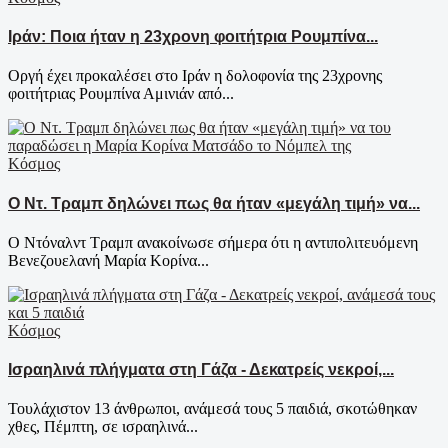
Ιράν: Ποια ήταν η 23χρονη φοιτήτρια Ρουμπίνα...
Oργή έχει προκαλέσει στο Ιράν η δολοφονία της 23χρονης
φοιτήτριας Ρουμπίνα Αμινιάν από...
Κόσμος
Ο Ντ. Τραμπ δηλώνει πως θα ήταν «μεγάλη τιμή» να...
Ο Ντόναλντ Τραμπ ανακοίνωσε σήμερα ότι η αντιπολιτευόμενη
Βενεζουελανή Μαρία Κορίνα...
Κόσμος
Ισραηλινά πλήγματα στη Γάζα - Δεκατρείς νεκροί,...
Τουλάχιστον 13 άνθρωποι, ανάμεσά τους 5 παιδιά, σκοτώθηκαν
χθες, Πέμπτη, σε ισραηλινά...