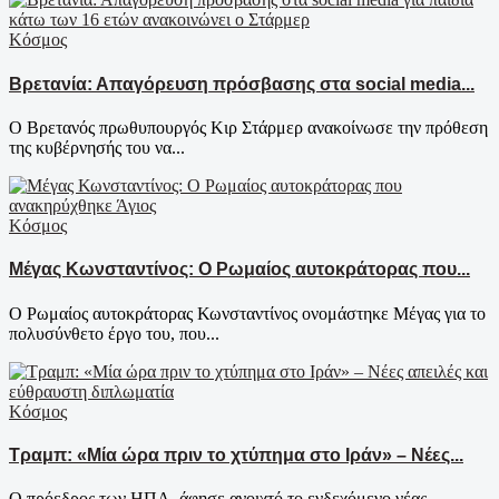
Κόσμος
Βρετανία: Απαγόρευση πρόσβασης στα social media...
Ο Βρετανός πρωθυπουργός Κιρ Στάρμερ ανακοίνωσε την πρόθεση
της κυβέρνησής του να...
Κόσμος
Μέγας Κωνσταντίνος: Ο Ρωμαίος αυτοκράτορας που...
Ο Ρωμαίος αυτοκράτορας Κωνσταντίνος ονομάστηκε Μέγας για το
πολυσύνθετο έργο του, που...
Κόσμος
Τραμπ: «Μία ώρα πριν το χτύπημα στο Ιράν» – Νέες...
Ο πρόεδρος των ΗΠΑ άφησε ανοιχτό το ενδεχόμενο νέας