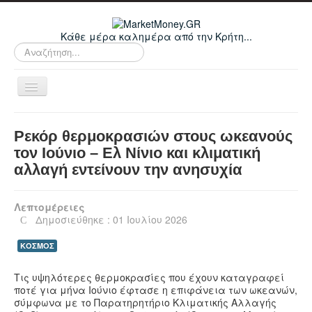
Κάθε μέρα καλημέρα από την Κρήτη...
Αναζήτηση...
Εναλλαγή
πλοήγησης
Home
Ρεκόρ θερμοκρασιών στους ωκεανούς
Οικονομικά
τον Ιούνιο – Ελ Νίνιο και κλιματική
αλλαγή εντείνουν την ανησυχία
Κρήτη
Ελλάδα
Λεπτομέρειες
Ε.Ε.
Δημοσιεύθηκε : 01 Ιουλίου 2026
Κόσμος
ΚΟΣΜΟΣ
Απόψεις
Τις υψηλότερες θερμοκρασίες που έχουν καταγραφεί
Τεχνολογία
ποτέ για μήνα Ιούνιο έφτασε η επιφάνεια των ωκεανών,
σύμφωνα με το Παρατηρητήριο Κλιματικής Αλλαγής