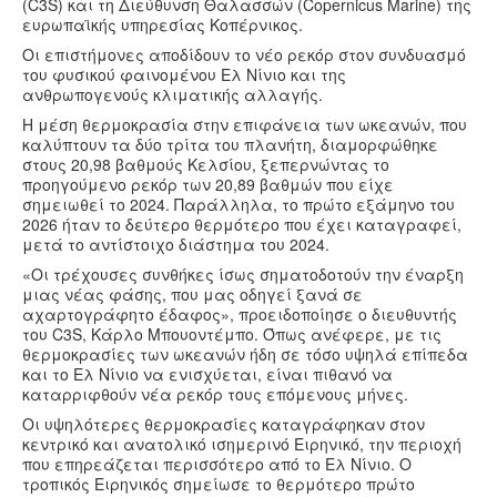
Υγεία
(C3S) και τη Διεύθυνση Θαλασσών (Copernicus Marine) της
ευρωπαϊκής υπηρεσίας Κοπέρνικος.
Πολιτισμός
Οι επιστήμονες αποδίδουν το νέο ρεκόρ στον συνδυασμό
του φυσικού φαινομένου Ελ Νίνιο και της
Αθλητικά
ανθρωπογενούς κλιματικής αλλαγής.
Βίντεο
Η μέση θερμοκρασία στην επιφάνεια των ωκεανών, που
καλύπτουν τα δύο τρίτα του πλανήτη, διαμορφώθηκε
Συνταγές
στους 20,98 βαθμούς Κελσίου, ξεπερνώντας το
προηγούμενο ρεκόρ των 20,89 βαθμών που είχε
σημειωθεί το 2024. Παράλληλα, το πρώτο εξάμηνο του
2026 ήταν το δεύτερο θερμότερο που έχει καταγραφεί,
μετά το αντίστοιχο διάστημα του 2024.
«Οι τρέχουσες συνθήκες ίσως σηματοδοτούν την έναρξη
μιας νέας φάσης, που μας οδηγεί ξανά σε
αχαρτογράφητο έδαφος», προειδοποίησε ο διευθυντής
του C3S, Κάρλο Μπουοντέμπο. Όπως ανέφερε, με τις
θερμοκρασίες των ωκεανών ήδη σε τόσο υψηλά επίπεδα
και το Ελ Νίνιο να ενισχύεται, είναι πιθανό να
καταρριφθούν νέα ρεκόρ τους επόμενους μήνες.
Οι υψηλότερες θερμοκρασίες καταγράφηκαν στον
κεντρικό και ανατολικό ισημερινό Ειρηνικό, την περιοχή
που επηρεάζεται περισσότερο από το Ελ Νίνιο. Ο
τροπικός Ειρηνικός σημείωσε το θερμότερο πρώτο