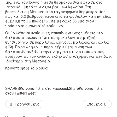
της, ενώ τον Ιούνιο η μέση θερμοκρασία έφτασε στο
ιστορικό υψηλό των 23,34 βαθμών Κελσίου. Στη
βορειοδυτική Μεσόγειο καταγράφηκαν θερμοκρασίες
έως και 5,2 βαθμούς πάνω από τα φυσιολογικά επίπεδα,
εξέλιξη που αποδίδεται σε μεγάλο βαθμό στον
πρόσφατο ευρωπαϊκό καύσωνα.
Οι θαλάσσιοι καύσωνες ασκούν έντονες πιέσεις στα
θαλάσσια οικοσυστήματα, προκαλώντας μαζική
θνησιμότητα σε κοράλλια, αχινούς, μαλάκια και άλλα
είδη. Παράλληλα, η περαιτέρω θέρμανση των
θαλασσών αυξάνει την ενέργεια στην ατμόσφαιρα,
ενισχύοντας τον κίνδυνο εκδήλωσης ισχυρών καταιγίδων,
ιδιαίτερα στη Μεσόγειο.
Κοινοποιήστε το άρθρο:
SHARES
Κοινοποιήστε στο Facebook
Share
Κοινοποιήστε
στον Twitter
Tweet
Προηγούμενο
Επόμενο