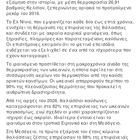
εξάμηνο στην ιστορία, με μέση θερμοκρασία 26,91
βαθμούς Κελσίου, ξεπερνώντας οριακά το προηγούμενο
ρεκόρ του 2016.
Το Ελ Νίνιο, που εμφανίζεται κάθε δύο έως επτά χρόνια,
ενισχύει τη θέρμανση της επιφάνειας της θάλασσας
και συνδέεται με ακραία καιρικά φαινόμενα, όπως
ξηρασίες, πλημμύρες και παρατεταμένους καύσωνες.
Οι επιστήμονες εκτιμούν ότι το φετινό επεισόδιο
ενδέχεται να εξελιχθεί σε ένα από τα ισχυρότερα που
έχουν καταγραφεί.
Το φαινόμενο προστίθεται στη μακροχρόνια άνοδο της
θερμοκρασίας των ωκεανών, η οποία οφείλεται στη
συσσώρευση αερίων του θερμοκηπίου από την καύση
ορυκτών καυσίμων. Οι ωκεανοί απορροφούν περίπου το
90% της πλεονάζουσας θερμότητας που προκαλεί η
ανθρώπινη δραστηριότητα.
Από τις αρχές του 2026, θαλάσσιοι καύσωνες
καταγράφονται στο 82% της επιφάνειας των ωκεανών
παγκοσμίως, ενώ σχεδόν οι μισοί χαρακτηρίζονται
ισχυροί έως ακραίοι. Ιδιαίτερα έντονο είναι το
φαινόμενο στον τροπικό Ειρηνικό και στη Μεσόγειο.
Στη Μεσόγειο, το πρώτο εξάμηνο του έτους κύματα
θαλάσσιας ζέστης επηρέασαν το 98% της επιφάνειάς