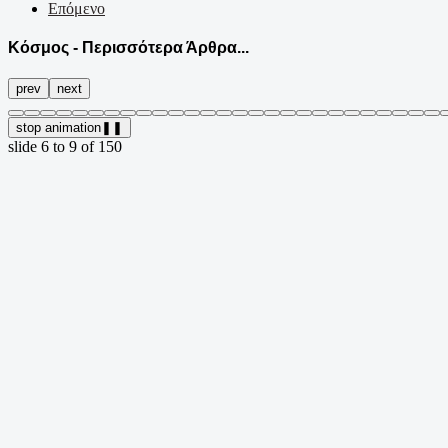
Επόμενο
Κόσμος - Περισσότερα Άρθρα...
prev
next
stop animation
❚❚
slide
7 to 10
of 150