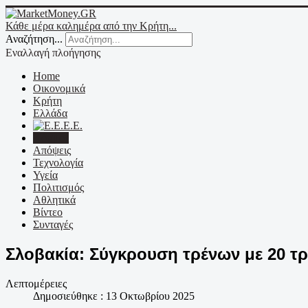
Κάθε μέρα καλημέρα από την Κρήτη...
Αναζήτηση...
Εναλλαγή πλοήγησης
Home
Οικονομικά
Κρήτη
Ελλάδα
Ε.Ε.
Κόσμος
Απόψεις
Τεχνολογία
Υγεία
Πολιτισμός
Αθλητικά
Βίντεο
Συνταγές
Σλοβακία: Σύγκρουση τρένων με 20 τρ
Λεπτομέρειες
Δημοσιεύθηκε : 13 Οκτωβρίου 2025