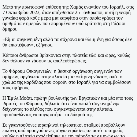
Μετά την πρωτοφανή επίθεση της Χαμάς εναντίον του Ισραήλ, στις
7 Οκτωβρίου 2023, όταν απήχθησαν 251 άνθρωποι, αυτή η νεαρή
γυναίκα φορά κάθε μέρα μια καρφίτσα στην οποία γράφει τον
αριθμό των ημερών που παραμένουν υπό κράτηση στη Γάζα οι
όμηροι.
«Είμαι συγκινημένη αλλά ταυτόχρονα και θλιμμένη για όσους δεν
θα επιστέψουν», εξήγησε.
Κάποιοι άνθρωποι βρίσκονται στην πλατεία εδώ και ώρες, καθώς
δεν θέλουν να χάσουν τις απελευθερώσεις.
Το Φόρουμ Οικογενειών, η βασική οργάνωση συγγενών των
ομήρων, οργάνωσε στην πλατεία μια «κίτρινη νύκτα», από το
χρώμα της κορδέλας που φορούν στο Ισραήλ για να συμβολίσουν
τους ομήρους.
Η Έμιλι Μοάτι, πρώην βουλευτής των Εργατικών και μία από τους
ιδρυτές του Φόρουμ, δήλωσε ότι είναι «πολύ συγκινημένη»
δείχνοντας το πλήθος που συγκεντρώνεται στην πλατεία,
προσπαθώντας να συγκρατήσει τα δάκρυά της.
Σε γιγαντοοθόνες ισραηλινοί τηλεοπτικοί σταθμοί προβάλλουν
εικόνες από προηγούμενες συγκεντρώσεις σε αυτό το σημείο,
καθώς η πλατεία αναδείχθηκε με την πάροδο των μηνών ως το