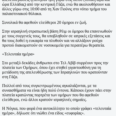
ώρα Ελλάδας) από την κεντρική Γάζα, ενώ θα ακολουθήσουν και
άλλες γύρω στις 10:00 από τη Χαν Γιούνις στο νότιο τμήμα του
παλαιστινιακού θύλακα.
Συνολικά θα αφεθούν ελεύθεροι 20 όμηροι εν ζωή.
Στην ισραηλινή στρατιωτική βάση Ρέιμ οι όμηροι θα επανενωθούν
με τους συγγενείς τους, θα υποβληθούν σε ιατρικές εξετάσεις και
θα τους δοθεί η ευκαιρία να πλυθούν και να αλλάξουν ρούχα
προτού διακομιστούν σε νοσοκομεία για περαιτέρω θεραπεία.
«Τελευταία ημέρα»
Στο μεταξύ δεκάδες άνθρωποι στο Τελ Αβίβ συρρέουν προς την
πλατεία των Ομήρων, όπου έχει στηθεί γιγαντοοθόνη για τη
μετάδοση της απελευθέρωσης των Ισραηλινών που κρατούνταν
στη Γάζα.
Πολλοί από τους συγκεντρωμένους αγκαλιάζονται, με τα
συναισθήματα να είναι ήδη πολύ έντονα. Κάποιοι έχουν πάει στην
πλατεία κρατώντας πορτρέτα των ομήρων που θα αφεθούν
ελεύθεροι, ενώ άλλοι κρατούν ισραηλινές σημαίες.
Η Νόγκα, που φορά ένα αυτοκόλλητο το οποίο γράφει «τελευταία
ημέρα», δήλωσε ότι νιώθει ένα είδος «ευφορίας».