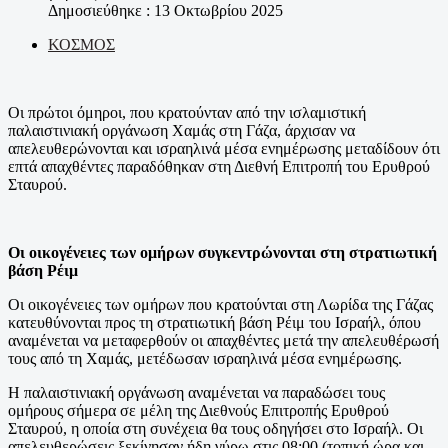
Δημοσιεύθηκε : 13 Οκτωβρίου 2025
ΚΟΣΜΟΣ
Οι πρώτοι όμηροι, που κρατούνταν από την ισλαμιστική
παλαιστινιακή οργάνωση Χαμάς στη Γάζα, άρχισαν να
απελευθερώνονται και ισραηλινά μέσα ενημέρωσης μεταδίδουν ότι
επτά απαχθέντες παραδόθηκαν στη Διεθνή Επιτροπή του Ερυθρού
Σταυρού.
Οι οικογένειες των ομήρων συγκεντρώνονται στη στρατιωτική
βάση Ρέιμ
Οι οικογένειες των ομήρων που κρατούνται στη Λωρίδα της Γάζας
κατευθύνονται προς τη στρατιωτική βάση Ρέιμ του Ισραήλ, όπου
αναμένεται να μεταφερθούν οι απαχθέντες μετά την απελευθέρωσή
τους από τη Χαμάς, μετέδωσαν ισραηλινά μέσα ενημέρωσης.
Η παλαιστινιακή οργάνωση αναμένεται να παραδώσει τους
ομήρους σήμερα σε μέλη της Διεθνούς Επιτροπής Ερυθρού
Σταυρού, η οποία στη συνέχεια θα τους οδηγήσει στο Ισραήλ. Οι
απελευθερώσεις ξεκίνησαν ήδη γύρω στις 08:00 (τοπική ώρα και