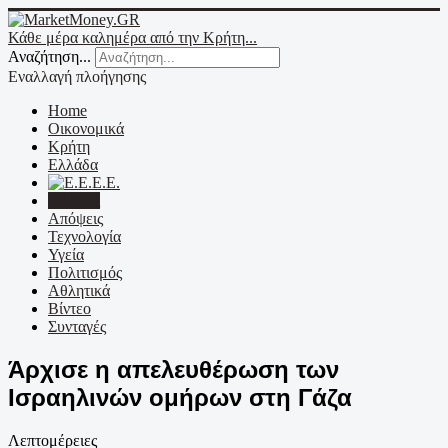
Κάθε μέρα καλημέρα από την Κρήτη...
Αναζήτηση...
Εναλλαγή πλοήγησης
Home
Οικονομικά
Κρήτη
Ελλάδα
Ε.Ε.
Κόσμος
Απόψεις
Τεχνολογία
Υγεία
Πολιτισμός
Αθλητικά
Βίντεο
Συνταγές
Άρχισε η απελευθέρωση των
Ισραηλινών ομήρων στη Γάζα
Λεπτομέρειες