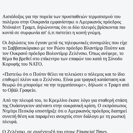
Αισιόδοξος για την πορεία των προσπαθειών τερματισμού του
πολέμου στην Ουκρανία εμφανίστηκε ο Αμερικανός πρόεδρος
Ντόναλντ Τραμπ, δηλώνοντας ότι οι δύο πλευρές βρίσκονται πιο
κοντά σε συμφωνία απ' ό,τι πιστεύει η κοινή γνώμη.
Οι δηλώσεις του έγιναν μετά τις τηλεφωνικές συνομιλίες που είχε
το Σαββατοκύριακο με τον Ρώσο πρόεδρο Βλαντίμιρ Πούτιν και
τον Ουκρανό πρόεδρο Βολοντίμιρ Ζελένσκι. Όπως ανέφερε, το
θέμα θα βρεθεί στο επίκεντρο των επαφών του κατά τη Σύνοδο
Κορυφής του ΝΑΤΟ.
«Πιστεύω ότι ο Πούτιν θέλει να τελειώσει ο πόλεμος και το ίδιο
επιθυμεί πλέον και ο Ζελένσκι. Είναι μια τραγική κατάσταση και
θεωρώ ότι μπορούμε να την τερματίσουμε», δήλωσε ο Τραμπ από
το Οβάλ Γραφείο.
Από την πλευρά του, το Κρεμλίνο έκανε λόγο για σταθερή στάση
της Ουάσινγκτον απέναντι στην ουκρανική κρίση. Ο εκπρόσωπος
Ντμίτρι Πεσκόφ υποστήριξε ότι ο Αμερικανός πρόεδρος διατηρεί
συνεπή θέση και παραμένει ανοιχτός στον διάλογο με τη ρωσική
πλευρά.
Ο Ζελένσκι, σε συνέντευξή του στους
Financial Times
,