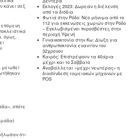
υαλικά
Δευτέρα
ν κάνει σεξ
Εκλογές 2023: Δωρεάν η διέλευση
από τα διόδια
Φωτιά στην Ρόδο: Νέο μήνυμα από το
112 για εκκενώσεις χωριών στην Ρόδο
ν επόμενη
– Εγκλωβισμένοι πυροσβέστες στην
ποκλειστικά
περιοχή Υψενή
, όμως,
Γυναικοκτονία στην Κω: Δίωξη για
ει
ανθρωποκτονία εναντίον του
υ
32χρονου
Καιρός: Επιστρέφουν τα 40άρια
μέχρι και το Σάββατο
ι μειωθεί
Αναβάλλεται «μέχρι νεωτέρας» η
ρωτήθηκαν
διασύνδεση ταμειακών μηχανών με
POS
άδα», οπότε
ομάδα)
δήλωσαν ότι