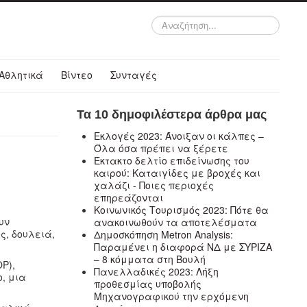
Αναζήτηση...
Αθλητικά
Βίντεο
Συνταγές
Τα 10 δημοφιλέστερα άρθρα μας
Εκλογές 2023: Άνοιξαν οι κάλπες –
Όλα όσα πρέπει να ξέρετε
Έκτακτο δελτίο επιδείνωσης του
καιρού: Καταιγίδες με βροχές και
χαλάζι - Ποιες περιοχές
επηρεάζονται
Κοινωνικός Τουρισμός 2023: Πότε θα
υν
ανακοινωθούν τα αποτελέσματα
ς, δουλειά,
Δημοσκόπηση Metron Analysis:
Παραμένει η διαφορά ΝΔ με ΣΥΡΙΖΑ
– 8 κόμματα στη Βουλή
P),
Πανελλαδικές 2023: Λήξη
, μια
προθεσμίας υποβολής
Μηχανογραφικού την ερχόμενη