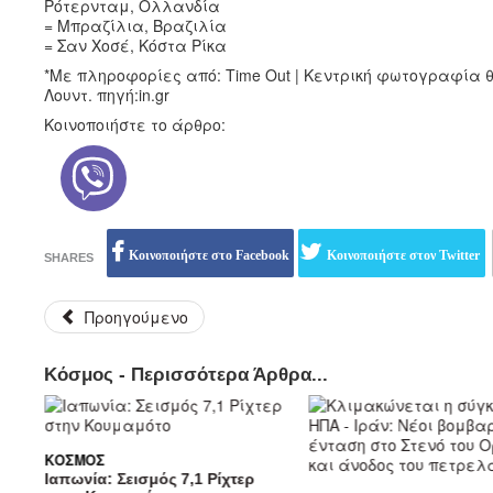
Ρότερνταμ, Ολλανδία
= Μπραζίλια, Βραζιλία
= Σαν Χοσέ, Κόστα Ρίκα
*Με πληροφορίες από: Time Out | Κεντρική φωτογραφία θ
Λουντ. πηγή:in.gr
Κοινοποιήστε το άρθρο:
Κοινοποιήστε στο Facebook
Κοινοποιήστε στον Twitter
SHARES
Προηγούμενο
Κόσμος - Περισσότερα Άρθρα...
ΚΌΣΜΟΣ
Ιαπωνία: Σεισμός 7,1 Ρίχτερ