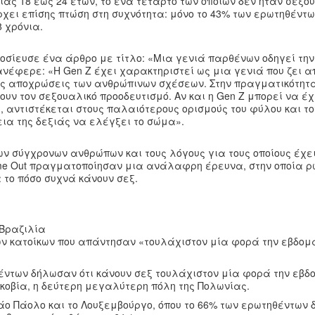
ίας 18 έως 24 ετών, το ένα τέταρτο των οποίων δεν ήταν σεξο
χει επίσης πτώση στη συχνότητα: μόνο το 43% των ερωτηθέντω
8 χρόνια.
μοσίευσε ένα άρθρο με τίτλο: «Μια γενιά παρθένων οδηγεί τη
νέφερε: «H Gen Z έχει χαρακτηριστεί ως μια γενιά που ζει α
πτές αποχρώσεις των ανθρώπινων σχέσεων. Στην πραγματικότητα
ουν τον σεξουαλικό προοδευτισμό. Αν και η Gen Z μπορεί να έχ
 αντιστέκεται στους παλαιότερους ορισμούς του φύλου και το
ια της δεξιάς να ελέγξει το σώμα».
ν σύγχρονων ανθρώπων και τους λόγους για τους οποίους έχε
 Time Out πραγματοποίησαν μια ανάλαφρη έρευνα, στην οποία 
 το πόσο συχνά κάνουν σεξ.
 Βραζιλία
ν κατοίκων που απάντησαν «τουλάχιστον μία φορά την εβδομ
θέντων δήλωσαν ότι κάνουν σεξ τουλάχιστον μία φορά την εβδ
ακοβία, η δεύτερη μεγαλύτερη πόλη της Πολωνίας.
ο Πάολο και το Λουξεμβούργο, όπου το 66% των ερωτηθέντων 