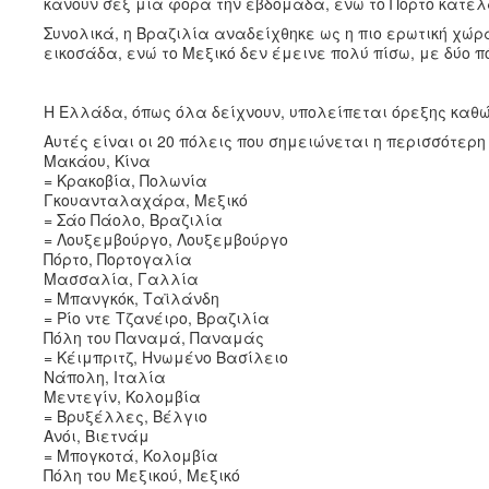
κάνουν σεξ μία φορά την εβδομάδα, ενώ το Πόρτο κατέλα
Συνολικά, η Βραζιλία αναδείχθηκε ως η πιο ερωτική χώ
εικοσάδα, ενώ το Μεξικό δεν έμεινε πολύ πίσω, με δύο 
Η Ελλάδα, όπως όλα δείχνουν, υπολείπεται όρεξης καθώ
Αυτές είναι οι 20 πόλεις που σημειώνεται η περισσότερ
Μακάου, Κίνα
= Κρακοβία, Πολωνία
Γκουανταλαχάρα, Μεξικό
= Σάο Πάολο, Βραζιλία
= Λουξεμβούργο, Λουξεμβούργο
Πόρτο, Πορτογαλία
Μασσαλία, Γαλλία
= Μπανγκόκ, Ταϊλάνδη
= Ρίο ντε Τζανέιρο, Βραζιλία
Πόλη του Παναμά, Παναμάς
= Κέιμπριτζ, Ηνωμένο Βασίλειο
Νάπολη, Ιταλία
Μεντεγίν, Κολομβία
= Βρυξέλλες, Βέλγιο
Ανόι, Βιετνάμ
= Μπογκοτά, Κολομβία
Πόλη του Μεξικού, Μεξικό