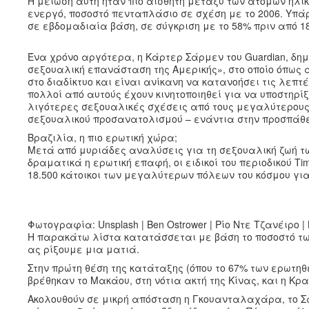
Η μείωση αυτή ήταν πιο αισθητή μεταξύ των ατόμων ηλικ
ενεργό, ποσοστό πενταπλάσιο σε σχέση με το 2006. Υπάρ
σε εβδομαδιαία βάση, σε σύγκριση με το 58% πριν από 1
Ένα χρόνο αργότερα, η Κάρτερ Σάρμεν του Guardian, δη
σεξουαλική επανάσταση της Αμερικής», στο οποίο όπως α
στο διαδίκτυο και είναι ανίκανη να κατανοήσει τις λε
πολλοί από αυτούς έχουν κινητοποιηθεί για να υποστηρίξ
λιγότερες σεξουαλικές σχέσεις από τους μεγαλύτερους,
σεξουαλικού προσανατολισμού – ενάντια στην προσπάθε
Βραζιλία, η πιο ερωτική χώρα;
Μετά από μυριάδες αναλύσεις για τη σεξουαλική ζωή τω
δραματικά η ερωτική επαφή, οι ειδικοί του περιοδικού
18.500 κάτοικοι των μεγαλύτερων πόλεων του κόσμου για
Φωτογραφία: Unsplash | Ben Ostrower | Ρίο Ντε Τζανέιρο |
Η παρακάτω λίστα κατατάσσεται με βάση το ποσοστό τω
ας ρίξουμε μια ματιά.
Στην πρώτη θέση της κατάταξης (όπου το 67% των ερωτη
βρέθηκαν το Μακάου, στη νότια ακτή της Κίνας, και η Κρ
Ακολουθούν σε μικρή απόσταση η Γκουανταλαχάρα, το Σά