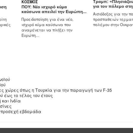
ΚΌΣΜΟΣ
Τραμπ: «Πλησιάζου
για τον πόλεμο στην
υση
ΠΟΥ: Νέο ισχυρό κύμα
καύσωνα απειλεί την Ευρώπη...
Αισιόδοξος για την π
ρίτη
Προειδοποίηση για ένα νέο,
προσπαθειών τερματ
ρικές
ισχυρό κύμα καύσωνα που
πολέμου στην Ουκραν
αναμένεται να πλήξει την
Ευρώπη...
νοϊού
ϊού
ες χώρες όπως η Τουρκία για την παραγωγή των F-35
ύ έως το τέλος του έτους
 και Ινδία
ισίνες
ν προσεχή εβδομάδα