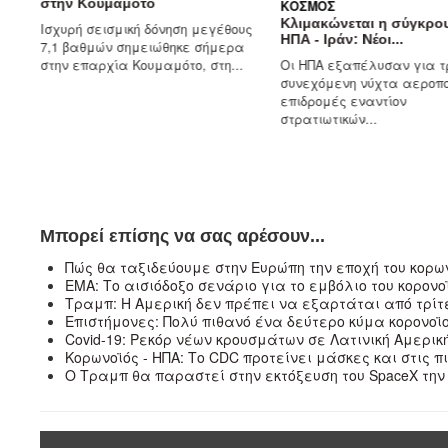
στην Κουμαμότο
ΚΌΣΜΟΣ
Κλιμακώνεται η σύγκρο
Ισχυρή σεισμική δόνηση μεγέθους
ΗΠΑ - Ιράν: Νέοι...
7,1 βαθμών σημειώθηκε σήμερα
ό
στην επαρχία Κουμαμότο, στη...
Οι ΗΠΑ εξαπέλυσαν για τ
συνεχόμενη νύχτα αεροπο
επιδρομές εναντίον
στρατιωτικών...
Μπορεί επίσης να σας αρέσουν...
Πώς θα ταξιδεύουμε στην Ευρώπη την εποχή του κορω
ΕΜΑ: Το αισιόδοξο σενάριο για το εμβόλιο του κορονο
Τραμπ: Η Αμερική δεν πρέπει να εξαρτάται από τρίτ
Επιστήμονες: Πολύ πιθανό ένα δεύτερο κύμα κορονοϊο
Covid-19: Ρεκόρ νέων κρουσμάτων σε Λατινική Αμερική
Κορωνοϊός - ΗΠΑ: Το CDC προτείνει μάσκες και στις π
Ο Τραμπ θα παραστεί στην εκτόξευση του SpaceX τη