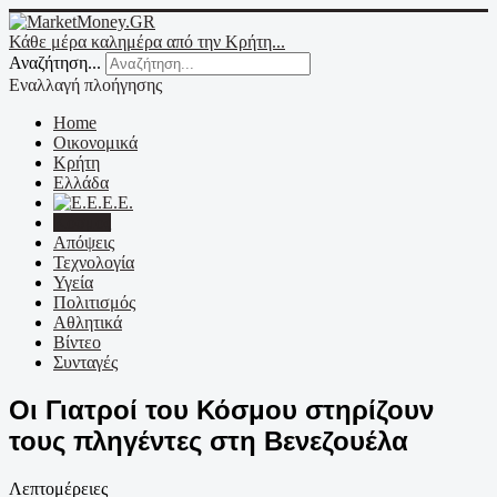
Κάθε μέρα καλημέρα από την Κρήτη...
Αναζήτηση...
Εναλλαγή πλοήγησης
Home
Οικονομικά
Κρήτη
Ελλάδα
Ε.Ε.
Κόσμος
Απόψεις
Τεχνολογία
Υγεία
Πολιτισμός
Αθλητικά
Βίντεο
Συνταγές
Οι Γιατροί του Κόσμου στηρίζουν
τους πληγέντες στη Βενεζουέλα
Λεπτομέρειες