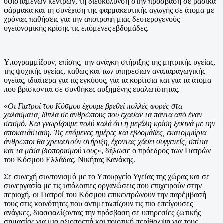
υφιστάμενων κέντρων, τη διευκόλυνση στην πρόσβαση σε βασικά
φάρμακα και τη συνέχιση της φαρμακευτικής αγωγής σε άτομα με
χρόνιες παθήσεις για την αποτροπή μιας δευτερογενούς
υγειονομικής κρίσης τις επόμενες εβδομάδες.
Υπογραμμίζουν, επίσης, την ανάγκη στήριξης της μητρικής υγείας,
της ψυχικής υγείας, καθώς και των υπηρεσιών αναπαραγωγικής
υγείας, ιδιαίτερα για τις εγκύους, για τα κορίτσια και για τα άτομα
που βρίσκονται σε συνθήκες αυξημένης ευαλωτότητας.
«
Οι Γιατροί του Κόσμου έχουμε βρεθεί πολλές φορές στα
χαλάσματα, δίπλα σε ανθρώπους που έχασαν τα πάντα από έναν
σεισμό. Και γνωρίζουμε πολύ καλά ότι η μεγάλη κρίση ξεκινά με την
αποκατάσταση. Τις επόμενες ημέρες και εβδομάδες, εκατομμύρια
άνθρωποι θα χρειαστούν στήριξη, έχοντας χάσει συγγενείς, σπίτια
και τα μέσα βιοπορισμού τους
», δήλωσε ο πρόεδρος των Γιατρών
του Κόσμου Ελλάδας, Νικήτας Κανάκης.
Σε συνεχή συντονισμό με το Υπουργείο Υγείας της χώρας και σε
συνεργασία με τις υπόλοιπες οργανώσεις που επιχειρούν στην
περιοχή, οι Γιατροί του Κόσμου επικεντρώνουν την παρέμβασή
τους στις κοινότητες που αντιμετωπίζουν τις πιο επείγουσες
ανάγκες, διασφαλίζοντας την πρόσβαση σε υπηρεσίες ζωτικής
σημασίας για μια αξιοπρεπή και ποιοτική περίθαλψη για τους