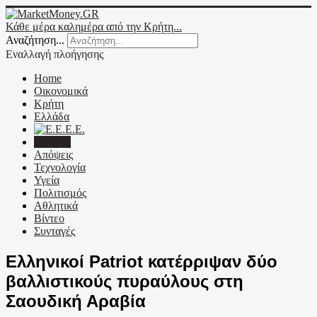
Κάθε μέρα καλημέρα από την Κρήτη...
Αναζήτηση...
Εναλλαγή πλοήγησης
Home
Οικονομικά
Κρήτη
Ελλάδα
Ε.Ε.
Κόσμος
Απόψεις
Τεχνολογία
Υγεία
Πολιτισμός
Αθλητικά
Βίντεο
Συνταγές
Ελληνικοί Patriot κατέρριψαν δύο
βαλλιστικούς πυραύλους στη
Σαουδική Αραβία