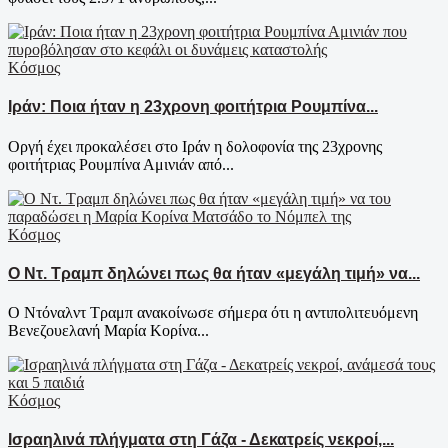
Κόσμος
Ιράν: Ποια ήταν η 23χρονη φοιτήτρια Ρουμπίνα...
Oργή έχει προκαλέσει στο Ιράν η δολοφονία της 23χρονης
φοιτήτριας Ρουμπίνα Αμινιάν από...
Κόσμος
Ο Ντ. Τραμπ δηλώνει πως θα ήταν «μεγάλη τιμή» να...
Ο Ντόναλντ Τραμπ ανακοίνωσε σήμερα ότι η αντιπολιτευόμενη
Βενεζουελανή Μαρία Κορίνα...
Κόσμος
Ισραηλινά πλήγματα στη Γάζα - Δεκατρείς νεκροί,...