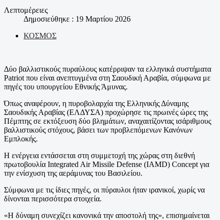
Λεπτομέρειες
Δημοσιεύθηκε : 19 Μαρτίου 2026
ΚΟΣΜΟΣ
Δύο βαλλιστικούς πυραύλους κατέρριψαν τα ελληνικά συστήματα
Patriot που είναι ανεπτυγμένα στη Σαουδική Αραβία, σύμφωνα με
πηγές του υπουργείου Εθνικής Άμυνας.
Όπως αναφέρουν, η πυροβολαρχία της Ελληνικής Δύναμης
Σαουδικής Αραβίας (ΕΛΔΥΣΑ) προχώρησε τις πρωινές ώρες της
Πέμπτης σε εκτόξευση δύο βλημάτων, αναχαιτίζοντας ισάριθμους
βαλλιστικούς στόχους, βάσει των προβλεπόμενων Κανόνων
Εμπλοκής.
Η ενέργεια εντάσσεται στη συμμετοχή της χώρας στη διεθνή
πρωτοβουλία Integrated Air Missile Defense (IAMD) Concept για
την ενίσχυση της αεράμυνας του Βασιλείου.
Σύμφωνα με τις ίδιες πηγές, οι πύραυλοι ήταν ιρανικοί, χωρίς να
δίνονται περισσότερα στοιχεία.
«Η δύναμη συνεχίζει κανονικά την αποστολή της», επισημαίνεται