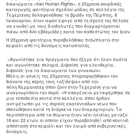
δικαιώματα «Iran Human Rights», η 23χρονη κουρδικής
καταγωγής φοιτήτρια σχεδίου μόδας σε κολλέγιο της
Τεχεράνης δολοφονήθηκε το βράδυ της Πέμπτης, 8
Ιανουαρίου, όταν αφού έφυγε από τη σχολή της θέλησε
να ενωθεί με τους διαδηλωτές που διαμαρτύρονται
πάνω από δύο εβδομάδες κατά του καθεστώτος του Ιράν.
Η 23χρονη φοιτήτρια πυροβολήθηκε πισώπλατα στο
κεφάλι από τις δυνάμεις καταστολής.
«Αγωνίστηκε για πράγματα που ήξερε ότι ήταν σωστά
και αγωνίστηκε σκληρά. Διψούσε για ελευθερία,
διψούσε για τα δικαιώματα των γυναικών»
Μόλις οι γονείς της 23χρονης πληροφορήθηκαν τον
θάνατο της κόρης τους ταξίδεψαν από την
πόλη Κερμανσάχ όπου ζουν στην Τεχεράνη για να
αναγνωρίσουν την σορό. «Η οικογένεια μεταφέρθηκε σε
μια τοποθεσία κοντά στο κολλέγιο, όπου ήρθαν
αντιμέτωποι με τις σορούς εκατοντάδων νέων που
σκοτώθηκαν κατά τη διάρκεια των διαμαρτυριών. Τα
περισσότερα από τα θύματα ήταν νέοι ηλικίας μεταξύ
18 και 22 ετών, οι οποίοι είχαν πυροβοληθεί από κοντινή
απόσταση στο κεφάλι και τον λαιμό από κυβερνητικές
δυνάμεις.