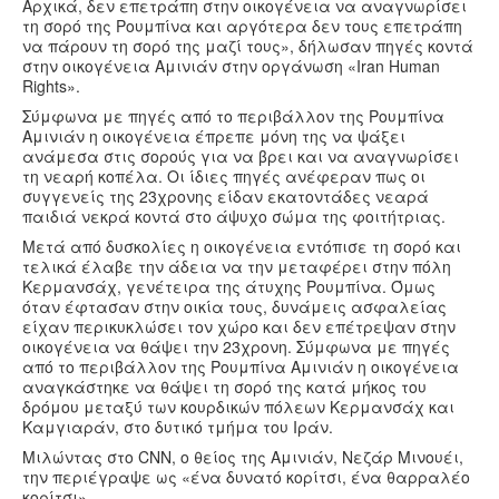
Αρχικά, δεν επετράπη στην οικογένεια να αναγνωρίσει
τη σορό της Ρουμπίνα και αργότερα δεν τους επετράπη
να πάρουν τη σορό της μαζί τους», δήλωσαν πηγές κοντά
στην οικογένεια Αμινιάν στην οργάνωση «Iran Human
Rights».
Σύμφωνα με πηγές από το περιβάλλον της Ρουμπίνα
Αμινιάν η οικογένεια έπρεπε μόνη της να ψάξει
ανάμεσα στις σορούς για να βρει και να αναγνωρίσει
τη νεαρή κοπέλα. Οι ίδιες πηγές ανέφεραν πως οι
συγγενείς της 23χρονης είδαν εκατοντάδες νεαρά
παιδιά νεκρά κοντά στο άψυχο σώμα της φοιτήτριας.
Μετά από δυσκολίες η οικογένεια εντόπισε τη σορό και
τελικά έλαβε την άδεια να την μεταφέρει στην πόλη
Κερμανσάχ, γενέτειρα της άτυχης Ρουμπίνα. Όμως
όταν έφτασαν στην οικία τους, δυνάμεις ασφαλείας
είχαν περικυκλώσει τον χώρο και δεν επέτρεψαν στην
οικογένεια να θάψει την 23χρονη. Σύμφωνα με πηγές
από το περιβάλλον της Ρουμπίνα Αμινιάν η οικογένεια
αναγκάστηκε να θάψει τη σορό της κατά μήκος του
δρόμου μεταξύ των κουρδικών πόλεων Κερμανσάχ και
Καμγιαράν, στο δυτικό τμήμα του Ιράν.
Μιλώντας στο CNN, ο θείος της Αμινιάν, Νεζάρ Μινουέι,
την περιέγραψε ως «ένα δυνατό κορίτσι, ένα θαρραλέο
κορίτσι».