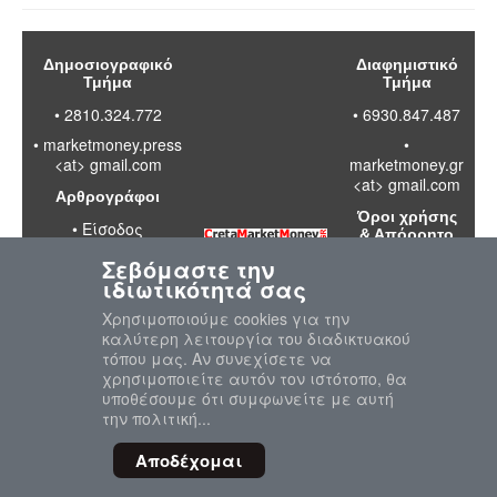
Δημοσιογραφικό
Διαφημιστικό
Τμήμα
Τμήμα
• 2810.324.772
• 6930.847.487
•
marketmoney.press
•
<at> gmail.com
marketmoney.gr
<at> gmail.com
Αρθρογράφοι
Όροι χρήσης
•
Είσοδος
& Απόρρητο
Σεβόμαστε την
•
Διαβάστε
ιδιωτικότητά σας
τους όρους
χρήσης της
Χρησιμοποιούμε cookies για την
ιστοσελίδας
καλύτερη λειτουργία του διαδικτυακού
•
Πολιτική
τόπου μας. Αν συνεχίσετε να
απορρήτου
χρησιμοποιείτε αυτόν τον ιστότοπο, θα
προσωπικών
υποθέσουμε ότι συμφωνείτε με αυτή
δεδομένων
την πολιτική...
Αποδέχομαι
© 2020-2026 MarketMoney.GR
"Επιστροφή στη Κορυφή"