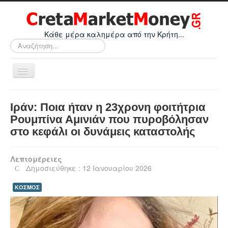
Κάθε μέρα καλημέρα από την Κρήτη...
Αναζήτηση...
Εναλλαγή
πλοήγησης
Home
Ιράν: Ποια ήταν η 23χρονη φοιτήτρια
Οικονομικά
Ρουμπίνα Αμινιάν που πυροβόλησαν
στο κεφάλι οι δυνάμεις καταστολής
Κρήτη
Ελλάδα
Λεπτομέρειες
Ε.Ε.
Δημοσιεύθηκε : 12 Ιανουαρίου 2026
Κόσμος
ΚΟΣΜΟΣ
Απόψεις
Τεχνολογία