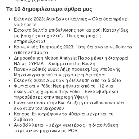
Τα 10 δημοφιλέστερα άρθρα μας
Εκλογές 2023: Άνοιξαν οι κάλπες – Όλα όσα πρέπει
να ξέρετε
Έκτακτο δελτίο επιδείνωσης του καιρού: Καταιγίδες
με βροχές και χαλάζι - Ποιες περιοχές
επηρεάζονται
Κοινωνικός Τουρισμός 2023: Πότε θα ανακοινωθούν τα
αποτελέσματα
Δημοσκόπηση Metron Analysis: Παραμένει η διαφορά
ΝΔ με ΣΥΡΙΖΑ – 8 κόμματα στη Βουλή
Πανελλαδικές 2023: Λήξη προθεσμίας υποβολής
Μηχανογραφικού την ερχόμενη Δευτέρα
Εκλογές 2023: Δωρεάν η διέλευση από τα διόδια
Φωτιά στην Ρόδο: Νέο μήνυμα από το 112 για
εκκενώσεις χωριών στην Ρόδο – Εγκλωβισμένοι
πυροσβέστες στην περιοχή Υψενή
Γυναικοκτονία στην Κω: Δίωξη για ανθρωποκτονία
εναντίον του 32χρονου
Καιρός: Επιστρέφουν τα 40άρια μέχρι και το
Σάββατο
Αναβάλλεται «μέχρι νεωτέρας» η διασύνδεση
ταμειακών μηχανών με POS