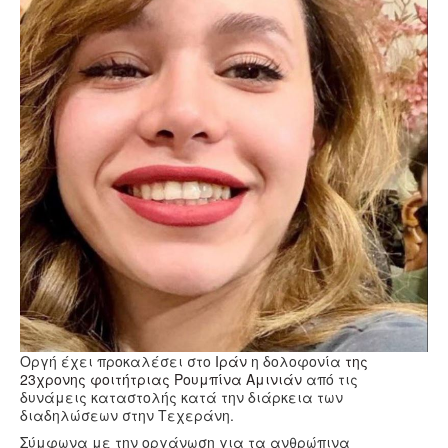
Υγεία
Πολιτισμός
Αθλητικά
Βίντεο
Συνταγές
Oργή έχει προκαλέσει στο
Ιράν
η δολοφονία
της
23χρονης φοιτήτριας Ρουμπίνα Αμινιάν
από τις
δυνάμεις καταστολής κατά την διάρκεια των
διαδηλώσεων στην Τεχεράνη.
Σύμφωνα με την οργάνωση για τα ανθρώπινα