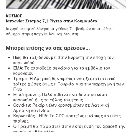
ΚΌΣΜΟΣ
Ιαπωνία: Σεισμός 7,1 Ρίχτερ στην Κουμαμότο
Ισχυρή σεισμική δόνηση μεγέθους 7,1 βαθμών σημειώθηκε
σήμερα στην επαρχία Κουμαμότο, στη...
Μπορεί επίσης να σας αρέσουν...
Πώς θα ταξιδεύουμε στην Ευρώπη την εποχή του
κορωνοϊού
ΕΜΑ: Το αισιόδοξο σενάριο για το εμβόλιο του
κορονοϊού
Τραμπ: Η Αμερική δεν πρέπει να εξαρτάται από
τρίτες χώρες όπως η Τουρκία για την παραγωγή των
F-35
Επιστήμονες: Πολύ πιθανό ένα δεύτερο κύμα
κορονοϊού έως το τέλος του έτους
Covid-19: Ρεκόρ νέων κρουσμάτων σε Λατινική
Αμερική και Ινδία
Κορωνοϊός - ΗΠΑ: Το CDC προτείνει μάσκες και στις
πισίνες
Ο Τραμπ θα παραστεί στην εκτόξευση του SpaceX την
προσεχή εβδομάδα