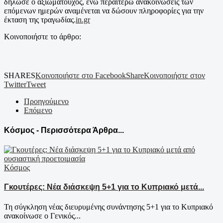
δήλωσε ο αξιωματούχος, ενώ περαιτέρω ανακοινώσεις των
επόμενων ημερών αναμένεται να δώσουν πληροφορίες για την
έκταση της τραγωδίας.
in.gr
Κοινοποιήστε το άρθρο:
SHARES
Κοινοποιήστε στο Facebook
Share
Κοινοποιήστε στον
Twitter
Tweet
Προηγούμενο
Επόμενο
Κόσμος - Περισσότερα Άρθρα...
Κόσμος
Γκουτέρες: Νέα διάσκεψη 5+1 για το Κυπριακό μετά...
Τη σύγκληση νέας διευρυμένης συνάντησης 5+1 για το Κυπριακό
ανακοίνωσε ο Γενικός...