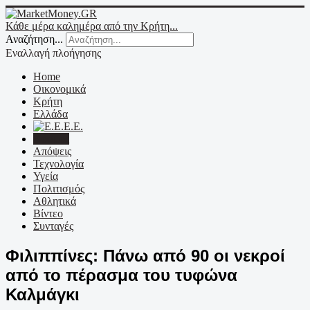
Κάθε μέρα καλημέρα από την Κρήτη...
Αναζήτηση...
Εναλλαγή πλοήγησης
Home
Οικονομικά
Κρήτη
Ελλάδα
Ε.Ε.
Κόσμος
Απόψεις
Τεχνολογία
Υγεία
Πολιτισμός
Αθλητικά
Βίντεο
Συνταγές
Φιλιππίνες: Πάνω από 90 οι νεκροί
από το πέρασμα του τυφώνα
Καλμάγκι