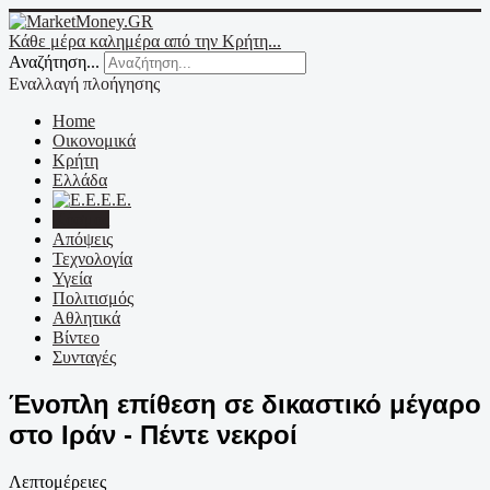
Κάθε μέρα καλημέρα από την Κρήτη...
Αναζήτηση...
Εναλλαγή πλοήγησης
Home
Οικονομικά
Κρήτη
Ελλάδα
Ε.Ε.
Κόσμος
Απόψεις
Τεχνολογία
Υγεία
Πολιτισμός
Αθλητικά
Βίντεο
Συνταγές
Ένοπλη επίθεση σε δικαστικό μέγαρο
στο Ιράν - Πέντε νεκροί
Λεπτομέρειες