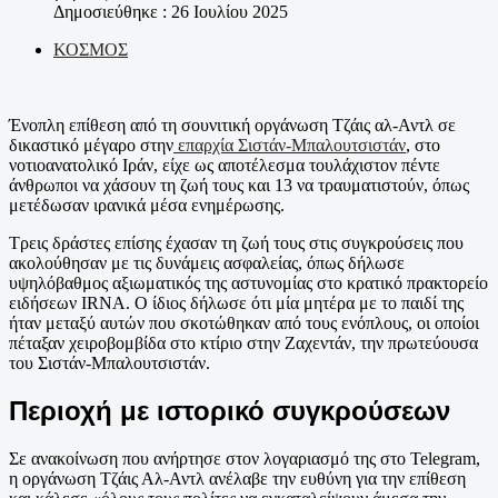
Δημοσιεύθηκε : 26 Ιουλίου 2025
ΚΟΣΜΟΣ
Ένοπλη επίθεση από τη σουνιτική οργάνωση Τζάις αλ-Αντλ σε
δικαστικό μέγαρο στην
επαρχία Σιστάν-Μπαλουτσιστάν
, στο
νοτιοανατολικό Ιράν, είχε ως αποτέλεσμα τουλάχιστον πέντε
άνθρωποι να χάσουν τη ζωή τους και 13 να τραυματιστούν, όπως
μετέδωσαν ιρανικά μέσα ενημέρωσης.
Τρεις δράστες επίσης έχασαν τη ζωή τους στις συγκρούσεις που
ακολούθησαν με τις δυνάμεις ασφαλείας, όπως δήλωσε
υψηλόβαθμος αξιωματικός της αστυνομίας στο κρατικό πρακτορείο
ειδήσεων IRNA. Ο ίδιος δήλωσε ότι μία μητέρα με το παιδί της
ήταν μεταξύ αυτών που σκοτώθηκαν από τους ενόπλους, οι οποίοι
πέταξαν χειροβομβίδα στο κτίριο στην Ζαχεντάν, την πρωτεύουσα
του Σιστάν-Μπαλουτσιστάν.
Περιοχή με ιστορικό συγκρούσεων
Σε ανακοίνωση που ανήρτησε στον λογαριασμό της στο Telegram,
η οργάνωση Τζάις Αλ-Αντλ ανέλαβε την ευθύνη για την επίθεση