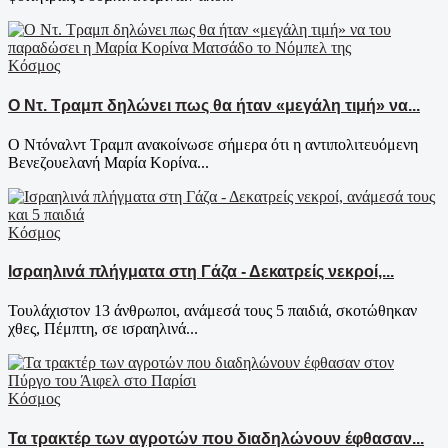
Κόσμος
Ο Ντ. Τραμπ δηλώνει πως θα ήταν «μεγάλη τιμή» να...
Ο Ντόναλντ Τραμπ ανακοίνωσε σήμερα ότι η αντιπολιτευόμενη
Βενεζουελανή Μαρία Κορίνα...
Κόσμος
Ισραηλινά πλήγματα στη Γάζα - Δεκατρείς νεκροί,...
Τουλάχιστον 13 άνθρωποι, ανάμεσά τους 5 παιδιά, σκοτώθηκαν
χθες, Πέμπτη, σε ισραηλινά...
Κόσμος
Τα τρακτέρ των αγροτών που διαδηλώνουν έφθασαν...