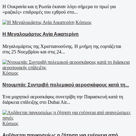
Η Ουκρανία και η Ρωσία έκαναν λόγο σήμερα το πρωί για
«μαζικές» επιδρομές του εχθρού στο...
Κόσμος
Η Μεγαλομάρτυς Αγία Αικατερίνη
Μεγαλομάρτυς της Χριστιανοσύνης. Η μνήμη της εορτάζεται
στις 25 Νοεμβρίου και στις 24...
Κόσμος
Ντουμπάι: Συντριβή πολεμικού αεροσκάφους κατά τη...
Ένα μαχητικό αεροσκάφος συνετρίβη την Παρασκευή κατά τη
διάρκεια επίδειξης στο Dubai Air...
Κόσμος
Αυξάνεται παγκοσμίως η ζήτηση για ενέργεια από...