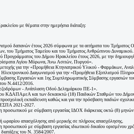
Ηρακλείου με θέματα στην ημερήσια διάταξη:
μού δαπανών έτους 2026 σύμφωνα με τα αιτήματα του Τμήματος Οδο
ν, του Τμήματος Ταμείου και του Τμήματος Ανθρώπινου Δυναμικού
ύ Προγράμματος του Δήμου Ηρακλείου έτους 2026, με την δημιουργί
μερίσματα Αγίου Μύρωνα, Άνω Ασιτών, Πυργού».
ετοχής για την «Προμήθεια Κτηνιατρικού Υλικού - Φαρμάκων, Ανα
 Ηλεκτρονικού Διαγωνισμού για την «Προμήθεια Εξοπλισμού Πληρο
ς Σύμβασης Εργασιών και 1ης Συμπληρωματικής Σύμβασης εργασ
ου Ν.4412/2016.
ο Πεζοδρόμων - Ανάπλαση Οδού Δελημάρκου ΠΕ-1».
του ΚΔΑΠΑμεΑ και των δεκαοκτώ (18) Παιδικών Σταθμών του Δήμου
 προσχολική εκπαίδευση καθώς και για την πρόσβαση παιδιών σχολική
υ ΕΣΠΑ 2021-2027.
η προσωπικού με σύμβαση εργασίας ΙΔΟΧ διάρκειας οκτώ (8) μηνών
πή ωραρίου απασχόλησης από μερικής σε πλήρους απασχόλησης.
προσωπικού με σύμβαση εργασίας ιδιωτικού δικαίου ορισμένου χρό
διατάξεις του Ν. 3584/2007.