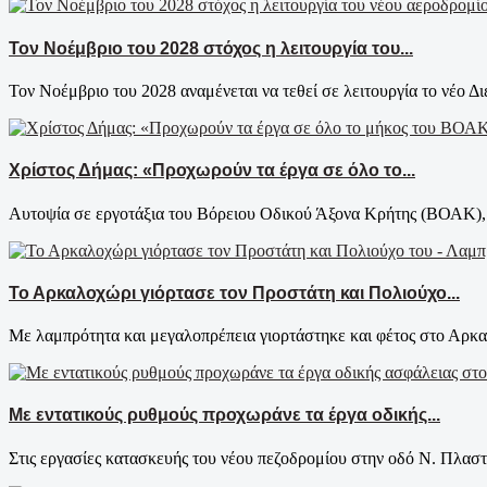
Τον Νοέμβριο του 2028 στόχος η λειτουργία του...
Τον Νοέμβριο του 2028 αναμένεται να τεθεί σε λειτουργία το νέο Δι
Χρίστος Δήμας: «Προχωρούν τα έργα σε όλο το...
Αυτοψία σε εργοτάξια του Βόρειου Οδικού Άξονα Κρήτης (ΒΟΑΚ), 
Το Αρκαλοχώρι γιόρτασε τον Προστάτη και Πολιούχο...
Με λαμπρότητα και μεγαλοπρέπεια γιορτάστηκε και φέτος στο Αρκαλ
Με εντατικούς ρυθμούς προχωράνε τα έργα οδικής...
Στις εργασίες κατασκευής του νέου πεζοδρομίου στην οδό Ν. Πλαστ