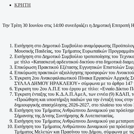
ΚΡΗΤΗ
Την Τρίτη 30 Ιουνίου στις 14:00 συνεδριάζει η Δημοτική Επιτροπή 
Εισήγηση στο Δημοτικό Συμβούλιο αναμόρφωσης Προϋπολογισ
Μουσικής Παιδείας, του Τμήματος Ευρωπαϊκών Προγραμμάτω
Εισήγηση στο Δημοτικό Συμβούλιο τροποποίησης του Τεχνικο
με τίτλο «Κατασκευή αρδευτικού δικτύου στα δημοτικά δια
Επικύρωση Πρακτικού Εξέτασης Εγγυητικών Επιστολών Συμμ
Επικύρωση πρακτικών αξιολόγησης προσφορών του Ανοικτού
Έγκριση 2ου Ανακεφαλαιωτικού Πίνακα Εργασιών Αρχική
ΣΥΛΛΑ ΔΗΜΟΥ ΗΡΑΚΛΕΙΟΥ» σύμφωνα με το άρθρο 147 τ
Έγκριση του 2ου Α.Π.Ε του έργου με τίτλο: «Ενιαίο Δίκτυ
Έγκριση ένταξης του Κ.Δ.Α.Π.ΑμεΑ, των εννέα (9) ΚΔΑΠ, 
«Προώθηση και υποστήριξη παιδιών για την ένταξή τους στην
δημιουργικής απασχόλησης 2026-2027, στο πλαίσιο του νέο
Εισήγηση του Τμήματος Ανθρώπινου Δυναμικού για πρόσληψ
Σήμανσης της Δ/νσης Συντήρησης & Αυτεπιστασίας.
Εισήγηση του Τμήματος Ανθρώπινου Δυναμικού για μετατρο
Εισήγηση του Τμήματος Ανθρώπινου Δυναμικού για πρόσληψη 
Τμήματος Μελετών και Πρασίνου του Δήμου, σύμφωνα με τις 