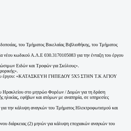
ποιίας, του Τμήματος Βικελαίας Βιβλιοθήκης, του Τμήματος
.
α νέου κωδικού Α.Λ.Ε 030.3170105083 για την ένταξη του έργου
λώσιμων Ειδών και Τροφών για Σκύλους».
φορικής».
ιών του έργου: «ΚΑΤΑΣΚΕΥΗ ΓΗΠΕΔΟΥ 5Χ5 ΣΤΗΝ Τ.Κ ΑΓΙΟΥ
 Ηρακλείου στο μητρώο Φορέων / Δομών για τη δράση
ς ηλικίας, εφήβων και ατόμων με αναπηρία, σε υπηρεσίες
 για την κάλυψη αναγκών του Τμήματος Ηλεκτροφωτισμού και
νου διάρκειας (2) μηνών για κάλυψη εποχιακών αναγκών του