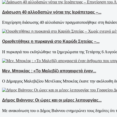
Διάσωση 40 αλλοδαπών νότια της Ιεράπετρας –...
Επιχείρηση διάσωσης 40 αλλοδαπών πραγματοποιήθηκε στη θαλάσσι
Οριοθετήθηκε η πυρκαγιά στο Καρύδι Σητείας –...
Η πυρκαγιά που εκδηλώθηκε τα ξημερώματα της Τετάρτης 6 Αυγούστ
Μεν. Μποκέας : «Το Μαλεβίζι αποχαιρετά έναν...
Ο Δήμαρχος Μαλεβιζίου Μενέλαος Μποκέας έκανε την ακόλουθη δήλ
Δήμος Βιάννου: Οι ώρες και οι μέρες λειτουργίας...
Με ανακοίνωση του ο Δήμος Βιάννου ενημερώνει τους δημότες ότι τ