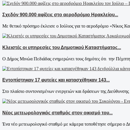
Σχεδόν 900.000 αφίξεις στο αεροδρόμιο Ηρακλείου...
Με θετικό πρόσημο έκλεισε ο Ιούλιος για το αεροδρόμιο «Νίκος Κα
Κλειστές οι υπηρεσίες του Δημοτικού Καταστήματος...
Ο Δήμος Μινώα Πεδιάδας ενημερώνει τους δημότες ότι την Πέμπτη
Εντοπίστηκαν 17 φυτείες και κατασχέθηκαν 143...
Στο πλαίσιο συντονισμένων ενεργειών και δράσεων της Διεύθυνσης 
Νέος μετεωρολογικός σταθμός στον οικισμό του...
Ένα νέο μετεωρολογικό σταθμό με κάμερα τοποθέτησε σήμερα ο Δή