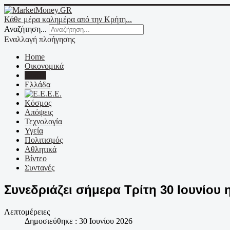
Κάθε μέρα καλημέρα από την Κρήτη...
Αναζήτηση...
Εναλλαγή πλοήγησης
Home
Οικονομικά
Κρήτη
Ελλάδα
Ε.Ε.
Κόσμος
Απόψεις
Τεχνολογία
Υγεία
Πολιτισμός
Αθλητικά
Βίντεο
Συνταγές
Συνεδριάζει σήμερα Τρίτη 30 Ιουνίου
Λεπτομέρειες
Δημοσιεύθηκε : 30 Ιουνίου 2026