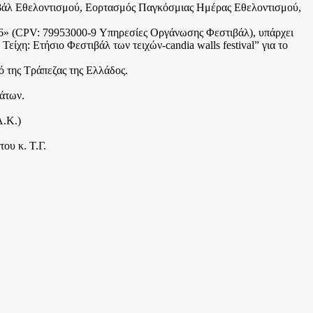
ιβάλ Εθελοντισμού, Εορτασμός Παγκόσμιας Ημέρας Εθελοντισμού,
2026» (CPV: 79953000-9 Υπηρεσίες Οργάνωσης Φεστιβάλ), υπάρχει
είχη: Ετήσιο Φεστιβάλ των τειχών-candia walls festival” για το
 της Τράπεζας της Ελλάδος.
μάτων.
Α.Κ.)
ου κ. Τ.Γ.