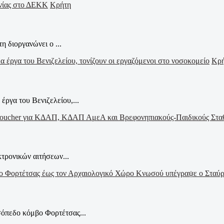
Κρήτη
η διοργανώνει ο ...
Κρ
έργα του Βενιζελείου,...
τρονικών αιτήσεων...
σόπεδο κόμβο Φορτέτσας...