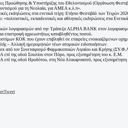
ρεσίες Προώθησης & Υποστήριξης του Εθελοντισμού (Οργάνωση Φεστ
ντισμού για τη Νεολαία, για ΑΜΕΑ κ.λ.π».
ιστικές εκδηλώσεις στα ενετικά τείχη: Ετήσιο Φεστιβάλ των Τειχών 
«πολιτιστικές, εκπαιδευτικές και αθλητικές εκδηλώσεις στα Ενετικά Τ
ζικών λογαριασμών από την Τράπεζα ALPHA BANK στον λογαριασμό
για επιστροφή αχρεωστήτως καταβληθέντος ποσού.
στίμων ΚΟΚ που έχουν επιβληθεί σε εταιρείες ενοικιαζόμενων οχη
λής – Αλλαγή ημερομηνιών νέων ατομικών ειδοποιήσεων.
Box από τον Συνεταιρισμό Φαρμακοποιών Αιγαίου και Κρήτης (ΣΥ.Φ.
επί της οδού Σουλίου στον Πόρο, προς εξυπηρέτηση του κ. Ε.Μ.
επί της οδού Ηροδότου, στη Νέα Αλικαρνασσό, προς εξυπηρέτηση τ
er
Tweet