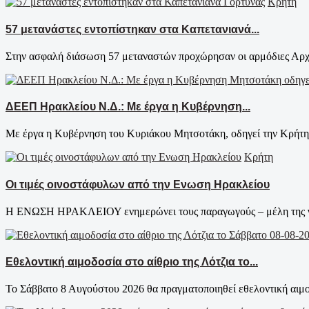
Κρήτη
57 μετανάστες εντοπίστηκαν στα Καπετανιανά...
Στην ασφαλή διάσωση 57 μεταναστών προχώρησαν οι αρμόδιες Αρχές
ΔΕΕΠ Ηρακλείου Ν.Δ.: Με έργα η Κυβέρνηση...
Με έργα η Κυβέρνηση του Κυριάκου Μητσοτάκη, οδηγεί την Κρήτη σ
Κρήτη
Οι τιμές οινοστάφυλων από την Ενωση Ηρακλείου
Η ΕΝΩΣΗ ΗΡΑΚΛΕΙΟΥ ενημερώνει τους παραγωγούς – μέλη της για τ
Εθελοντική αιμοδοσία στο αίθριο της Λότζια το...
Το Σάββατο 8 Αυγούστου 2026 θα πραγματοποιηθεί εθελοντική αιμοδ