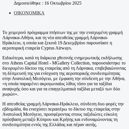
Δημοσιεύθηκε : 16 Οκτωβρίου 2025
ΟΙΚΟΝΟΜΙΚΑ
Το χειμερινό πρόγραμμα πτήσεων της με την ενισχυμένη γραμμή
Λάρνακα-Αθήνα, και τη νέα απευθείας γραμμή Λάρνακα-
Ηράκλειο, η οποία και ξεκινά 19 Δεκεμβρίου παρουσίασε η
αεροπορική εταιρεία Cyprus Airways.
Ειδικότερα, κατά τη διάρκεια χθεσινής ενημερωτικής εκδήλωσης
στο Athens Capital Hotel - MGallery Collection, παρουσιάστηκε το
διευρυμένο δίκτυο της εταιρείας από τη Λάρνακα, επιβεβαιώνοντας
τη δέσμευσή της για ενίσχυση της αεροπορικής συνδεσιμότητας
στην Ανατολική Μεσόγειο, με έμφαση την σύνδεση με την Αθήνα,
«η οποία παραμένει ακρογωνιαίος λίθος τόσο για τα ταξίδια
αναψυχής όσο και για τα επαγγελματικά ταξίδια μεταξύ των δύο
χωρών».
Η απευθείας γραμμή Λάρνακα-Ηράκλειο, σύνδεση δυο φορές την
εβδομάδα, θα ενισχύσει περαιτέρω το δίκτυο της εταιρείας στην
Ανατολική Μεσόγειο, προσφέροντας στους ταξιδιώτες εύκολη
πρόσβαση μεταξύ Κύπρου και Κρήτης και ενδυναμώνοντας τη
συνδεσιμότητα εντός της Ελλάδας και πέραν αυτής.