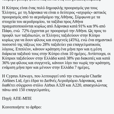
Η Κύπρος είναι ένας πολύ δημοφιλής προορισμός για τους
Έλληνες, με τη Λάρνακα να είναι ο δεύτερος «ισχυρός» αστικός
προορισμός από το αεροδρόμιο της Αθήνας. Σύμφωνα με τα
στοιχεία του αεροδρομίου, τα ταξίδια προς Αθήνα
πραγματοποιούνται κυρίως από Λάρνακα κατά 91% και 9% από
Πάφο, ενώ 72% έρχονται με προορισμό την Αθήνα. Ως προς το
προφίλ των ταξιδιωτών, οι Έλληνες ταξιδεύουν στην Κύπρο
κυρίως για να δουν φίλους και συγγενείς (45%), ενώ ένα σημαντικό
ποσοστό της τάξεως του 28% ταξιδεύει για επαγγελματικούς
λόγους. Επιπλέον, κάνουν κράτηση ένα μήνα πριν και η μέση
διάρκεια ταξιδιού τους στην Κύπρο είναι 10 ημέρες. Αντίστοιχα, οι
Κύπριοι ταξιδεύουν στην Ελλάδα κατά 38% για διακοπές και κατά
36% για φίλους και συγγενείς, κάνουν λίγο πιο νωρίς την κράτηση,
ενάμιση μήνα πριν και μένουν στην Ελλάδα 7 ημέρες.
Η Cyprus Airways, που λειτουργεί υπό την επωνυμία Charlie
Airlines Ltd, έχει έδρα το Διεθνές Αεροδρόμιο Λάρνακας, και
διαθέτει σύγχρονο στόλο Airbus A320 και A220, απασχολώντας
πάνω από 150 επαγγελματίες.
Πηγή: ΑΠΕ-ΜΠΕ
Κοινοποιήστε το άρθρο: