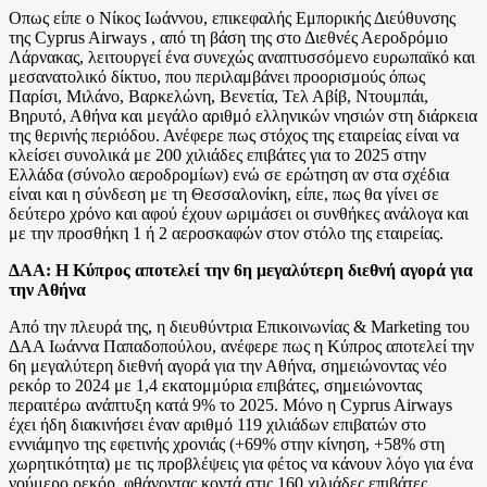
Οπως είπε ο Νίκος Ιωάννου, επικεφαλής Εμπορικής Διεύθυνσης
της Cyprus Airways , από τη βάση της στο Διεθνές Αεροδρόμιο
Λάρνακας, λειτουργεί ένα συνεχώς αναπτυσσόμενο ευρωπαϊκό και
μεσανατολικό δίκτυο, που περιλαμβάνει προορισμούς όπως
Παρίσι, Μιλάνο, Βαρκελώνη, Βενετία, Τελ Αβίβ, Ντουμπάι,
Βηρυτό, Αθήνα και μεγάλο αριθμό ελληνικών νησιών στη διάρκεια
της θερινής περιόδου. Ανέφερε πως στόχος της εταιρείας είναι να
κλείσει συνολικά με 200 χιλιάδες επιβάτες για το 2025 στην
Ελλάδα (σύνολο αεροδρομίων) ενώ σε ερώτηση αν στα σχέδια
είναι και η σύνδεση με τη Θεσσαλονίκη, είπε, πως θα γίνει σε
δεύτερο χρόνο και αφού έχουν ωριμάσει οι συνθήκες ανάλογα και
με την προσθήκη 1 ή 2 αεροσκαφών στον στόλο της εταιρείας.
ΔΑΑ: Η Κύπρος αποτελεί την 6η μεγαλύτερη διεθνή αγορά για
την Αθήνα
Από την πλευρά της, η διευθύντρια Επικοινωνίας & Marketing του
ΔΑΑ Ιωάννα Παπαδοπούλου, ανέφερε πως η Κύπρος αποτελεί την
6η μεγαλύτερη διεθνή αγορά για την Αθήνα, σημειώνοντας νέο
ρεκόρ το 2024 με 1,4 εκατομμύρια επιβάτες, σημειώνοντας
περαιτέρω ανάπτυξη κατά 9% το 2025. Μόνο η Cyprus Airways
έχει ήδη διακινήσει έναν αριθμό 119 χιλιάδων επιβατών στο
εννιάμηνο της εφετινής χρονιάς (+69% στην κίνηση, +58% στη
χωρητικότητα) με τις προβλέψεις για φέτος να κάνουν λόγο για ένα
νούμερο ρεκόρ, φθάνοντας κοντά στις 160 χιλιάδες επιβάτες.