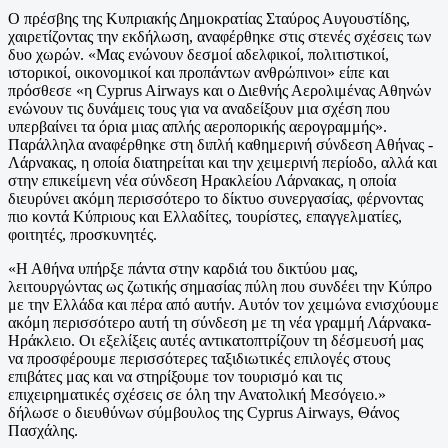
Ο πρέσβης της Κυπριακής Δημοκρατίας Σταύρος Αυγουστίδης,
χαιρετίζοντας την εκδήλωση, αναφέρθηκε στις στενές σχέσεις των
δυο χωρών. «Μας ενώνουν δεσμοί αδελφικοί, πολιτιστικοί,
ιστορικοί, οικονομικοί και προπάντων ανθρώπινοι» είπε και
πρόσθεσε «η Cyprus Airways και ο Διεθνής Αερολιμένας Αθηνών
ενώνουν τις δυνάμεις τους για να αναδείξουν μια σχέση που
υπερβαίνει τα όρια μιας απλής αεροπορικής αερογραμμής».
Παράλληλα αναφέρθηκε στη διπλή καθημερινή σύνδεση Αθήνας -
Λάρνακας, η οποία διατηρείται και την χειμερινή περίοδο, αλλά και
στην επικείμενη νέα σύνδεση Ηρακλείου Λάρνακας, η οποία
διευρύνει ακόμη περισσότερο το δίκτυο συνεργασίας, φέρνοντας
πιο κοντά Κύπριους και Ελλαδίτες, τουρίστες, επαγγελματίες,
φοιτητές, προσκυνητές.
«Η Αθήνα υπήρξε πάντα στην καρδιά του δικτύου μας,
λειτουργώντας ως ζωτικής σημασίας πύλη που συνδέει την Κύπρο
με την Ελλάδα και πέρα από αυτήν. Αυτόν τον χειμώνα ενισχύουμε
ακόμη περισσότερο αυτή τη σύνδεση με τη νέα γραμμή Λάρνακα-
Ηράκλειο. Οι εξελίξεις αυτές αντικατοπτρίζουν τη δέσμευσή μας
να προσφέρουμε περισσότερες ταξιδιωτικές επιλογές στους
επιβάτες μας και να στηρίξουμε τον τουρισμό και τις
επιχειρηματικές σχέσεις σε όλη την Ανατολική Μεσόγειο.»
δήλωσε ο διευθύνων σύμβουλος της Cyprus Airways, Θάνος
Πασχάλης.