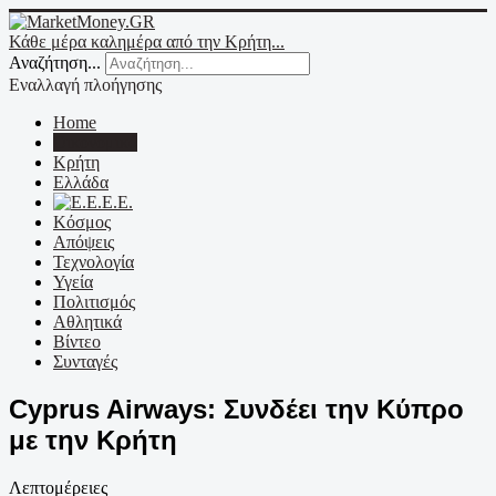
Κάθε μέρα καλημέρα από την Κρήτη...
Αναζήτηση...
Εναλλαγή πλοήγησης
Home
Οικονομικά
Κρήτη
Ελλάδα
Ε.Ε.
Κόσμος
Απόψεις
Τεχνολογία
Υγεία
Πολιτισμός
Αθλητικά
Βίντεο
Συνταγές
Cyprus Airways: Συνδέει την Κύπρο
με την Κρήτη
Λεπτομέρειες