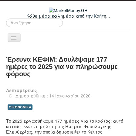
Κάθε μέρα καλημέρα από την Κρήτη...
Αναζήτηση...
Εναλλαγή
πλοήγησης
Home
Έρευνα ΚΕΦΙΜ: Δουλέψαμε 177
Οικονομικά
ημέρες το 2025 για να πληρώσουμε
φόρους
Κρήτη
Ελλάδα
Λεπτομέρειες
Ε.Ε.
Δημοσιεύθηκε : 14 Ιανουαρίου 2026
Κόσμος
ΟΙΚΟΝΟΜΙΚΑ
Απόψεις
Το 2025 εργασθήκαμε 177 ημέρες για το κράτος: αυτό
Τεχνολογία
καταδεικνύει η μελέτη της Ημέρας Φορολογικής
Ελευθερίας, την οποία δημοσιεύει το Κέντρο