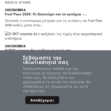
ΟΙΚΟΝΟΜΙΚΆ
Fuel Pass 2026: Οι δικαιούχοι και τα κριτήρια –...
Ξεκίνησε η αντίστροφη μέτρηση για τις αιτήσεις του Fuel Pass
2026 καθώς μέσα στην...
ΟΙΚΟΝΟΜΙΚΆ
Η SKY express δεν αυξάνει τις τιμές στα...
Σεβόμαστε την
Η SKY express ενημερώνει ότι παρά τις αυξήσεις στις τιμές των
ιδιωτικότητά σας
καυσίμων, που προκύπτουν...
Χρησιμοποιούμε cookies για την
καλύτερη λειτουργία του διαδικτυακού
τόπου μας. Αν συνεχίσετε να
χρησιμοποιείτε αυτόν τον ιστότοπο, θα
ΟΙΚΟΝΟΜΙΚΆ
υποθέσουμε ότι συμφωνείτε με αυτή
Η αύξηση του κόστους ενέργειας λόγω εξελίξεων...
την πολιτική...
Η Μέση Ανατολή αποτελεί διαχρονικά μια από τις πιο κρίσιμες
περιοχές για την παγκόσμια...
Αποδέχομαι