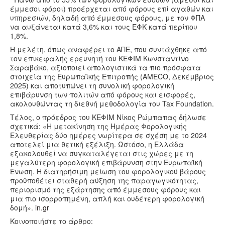
έμμεσοι φόροι) προέρχεται από φόρους επί αγαθών και
υπηρεσιών, δηλαδή από έμμεσους φόρους, με τον ΦΠΑ
να αυξάνεται κατά 3,6% και τους ΕΦΚ κατά περίπου
1,8%.
Η μελέτη, όπως αναφέρει το ΑΠΕ, που συντάχθηκε από
τον επικεφαλής ερευνητή του ΚΕΦΙΜ Κωνσταντίνο
Σαραβάκο, αξιοποιεί απολογιστικά τα πιο πρόσφατα
στοιχεία της Ευρωπαϊκής Επιτροπής (AMECO, Δεκέμβριος
2025) και αποτυπώνει τη συνολική φορολογική
επιβάρυνση των πολιτών από φόρους και εισφορές,
ακολουθώντας τη διεθνή μεθοδολογία του Tax Foundation.
Τέλος, ο πρόεδρος του ΚΕΦΙΜ Νίκος Ρώμπαπας δήλωσε
σχετικά: «Η μετακίνηση της Ημέρας Φορολογικής
Ελευθερίας δύο ημέρες νωρίτερα σε σχέση με το 2024
αποτελεί μια θετική εξέλιξη. Ωστόσο, η Ελλάδα
εξακολουθεί να συγκαταλέγεται στις χώρες με τη
μεγαλύτερη φορολογική επιβάρυνση στην Ευρωπαϊκή
Ένωση. Η διατηρήσιμη μείωση του φορολογικού βάρους
προϋποθέτει σταθερή αύξηση της παραγωγικότητας,
περιορισμό της εξάρτησης από έμμεσους φόρους και
μια πιο ισορροπημένη, απλή και ουδέτερη φορολογική
δομή».
in.gr
Κοινοποιήστε το άρθρο: