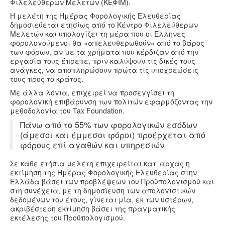
Υγεία
Φιλελεύθερων Μελετών (ΚΕΦΙΜ).
Η μελέτη της Ημέρας Φορολογικής Ελευθερίας
Πολιτισμός
δημοσιεύεται ετησίως από το Κέντρο Φιλελεύθερων
Μελετών και υπολογίζει τη μέρα που οι Έλληνες
Αθλητικά
φορολογούμενοι θα «απελευθερωθούν» από το βάρος
των φόρων, αν με τα χρήματα που κέρδιζαν από την
Βίντεο
εργασία τους έπρεπε, πριν καλύψουν τις δικές τους
Συνταγές
ανάγκες, να αποπληρώσουν πρώτα τις υποχρεώσεις
τους προς το κράτος.
Με άλλα λόγια, επιχειρεί να προσεγγίσει τη
φορολογική επιβάρυνση των πολιτών εφαρμόζοντας την
μεθοδολογία του Tax Foundation.
Πάνω από το 55% των φορολογικών εσόδων
(άμεσοι και έμμεσοι φόροι) προέρχεται από
φόρους επί αγαθών και υπηρεσιών
Σε κάθε ετήσια μελέτη επιχειρείται κατ’ αρχάς η
εκτίμηση της Ημέρας Φορολογικής Ελευθερίας στην
Ελλάδα βάσει των προβλέψεων του Προϋπολογισμού και
στη συνέχεια, με τη δημοσίευση των απολογιστικών
δεδομένων του έτους, γίνεται μία, εκ των υστέρων,
ακριβέστερη εκτίμηση βάσει της πραγματικής
εκτέλεσης του Προϋπολογισμού.