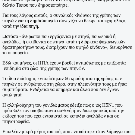
δελτίο Τύπου που δημοσιοποίησε.
Για τους λόγους αυτούς, ο συνολικός κίνδυνος της γρίπης των
πτηνών για τη δημόσια υγεία συνεχίζει να θεωρείται «χαμηλός»,
κατά την ίδια πηγή.
Ωστόσο «άνθρωποι που εργάζονται με πτηνά, πουλερικά ή
αγελάδες, ή εκτίθενται σε πτηνά κατά τη διάρκεια ψυχαγωγικών
δραστηριοτήτων τους, διατρέχουν πιο υψηλό κίνδυνο», διευκρίνισε
το υπουργείο.
Εδώ και μήνες, οι ΗΠΑ έχουν βρεθεί αντιμέτωπες με επιζωοτία
-επιδημία στα ζώα- της γρίπης των πτηνών.
Το ίδιο διάστημα, εντοπίστηκαν 66 κρούσματα της γρίπης των
πτηνών σε ανθρώπους στη χώρα, στην πλειονότητά τους με ήπια
συμπτώματα. Ενδέχεται να υπήρξαν και άλλα που δεν έγιναν
αντιληπτά.
Η αλληλούχηση του γονιδιώματος έδειξε πως ο ιός H5N1 που
πρόσβαλε τον αποβιώσαντα ασθενή ήταν διαφορετικός από την
εκδοχή του που έχει εντοπιστεί σε κοπάδια αγελάδων και σε
πτηνοτροφεία.
Επιπλέον μικρό μέρος του ιού, που εντοπίστηκε στον λάρυγγα του