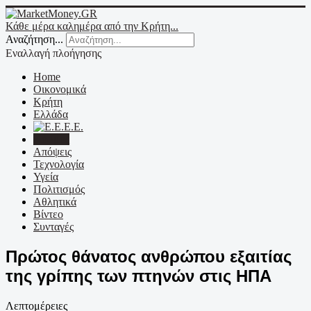
Κάθε μέρα καλημέρα από την Κρήτη...
Αναζήτηση...
Εναλλαγή πλοήγησης
Home
Οικονομικά
Κρήτη
Ελλάδα
Ε.Ε.
Κόσμος
Απόψεις
Τεχνολογία
Υγεία
Πολιτισμός
Αθλητικά
Βίντεο
Συνταγές
Πρώτος θάνατος ανθρώπου εξαιτίας
της γρίπης των πτηνών στις ΗΠΑ
Λεπτομέρειες