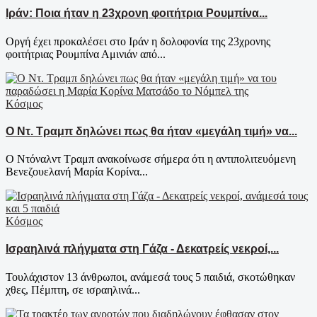
Ιράν: Ποια ήταν η 23χρονη φοιτήτρια Ρουμπίνα...
Oργή έχει προκαλέσει στο Ιράν η δολοφονία της 23χρονης
φοιτήτριας Ρουμπίνα Αμινιάν από...
Κόσμος
Ο Ντ. Τραμπ δηλώνει πως θα ήταν «μεγάλη τιμή» να...
Ο Ντόναλντ Τραμπ ανακοίνωσε σήμερα ότι η αντιπολιτευόμενη
Βενεζουελανή Μαρία Κορίνα...
Κόσμος
Ισραηλινά πλήγματα στη Γάζα - Δεκατρείς νεκροί,...
Τουλάχιστον 13 άνθρωποι, ανάμεσά τους 5 παιδιά, σκοτώθηκαν
χθες, Πέμπτη, σε ισραηλινά...