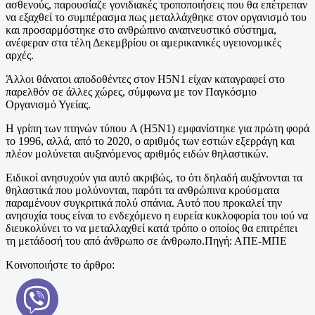
ασθενούς, παρουσίαζε γονιδιακές τροποποιήσεις που θα επέτρεπαν
να εξαχθεί το συμπέρασμα πως μεταλλάχθηκε στον οργανισμό του
και προσαρμόστηκε στο ανθρώπινο αναπνευστικό σύστημα,
ανέφεραν στα τέλη Δεκεμβρίου οι αμερικανικές υγειονομικές
αρχές.
Άλλοι θάνατοι αποδοθέντες στον H5N1 είχαν καταγραφεί στο
παρελθόν σε άλλες χώρες, σύμφωνα με τον Παγκόσμιο
Οργανισμό Υγείας.
Η γρίπη των πτηνών τύπου A (H5N1) εμφανίστηκε για πρώτη φορά
το 1996, αλλά, από το 2020, ο αριθμός των εστιών εξερράγη και
πλέον μολύνεται αυξανόμενος αριθμός ειδών θηλαστικών.
Ειδικοί ανησυχούν για αυτό ακριβώς, το ότι δηλαδή αυξάνονται τα
θηλαστικά που μολύνονται, παρότι τα ανθρώπινα κρούσματα
παραμένουν συγκριτικά πολύ σπάνια. Αυτό που προκαλεί την
ανησυχία τους είναι το ενδεχόμενο η ευρεία κυκλοφορία του ιού να
διευκολύνει το να μεταλλαχθεί κατά τρόπο ο οποίος θα επιτρέπει
τη μετάδοσή του από άνθρωπο σε άνθρωπο.Πηγή: ΑΠΕ-ΜΠΕ
Κοινοποιήστε το άρθρο: