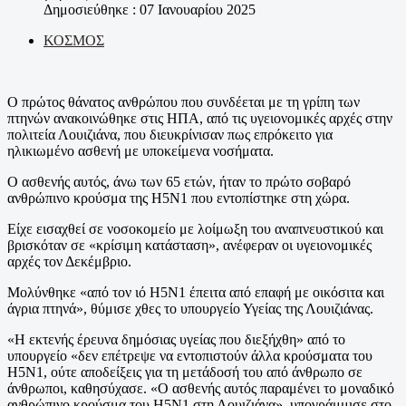
Δημοσιεύθηκε : 07 Ιανουαρίου 2025
ΚΟΣΜΟΣ
Ο πρώτος θάνατος ανθρώπου που συνδέεται με τη γρίπη των
πτηνών ανακοινώθηκε στις ΗΠΑ, από τις υγειονομικές αρχές στην
πολιτεία Λουιζιάνα, που διευκρίνισαν πως επρόκειτο για
ηλικιωμένο ασθενή με υποκείμενα νοσήματα.
Ο ασθενής αυτός, άνω των 65 ετών, ήταν το πρώτο σοβαρό
ανθρώπινο κρούσμα της H5N1 που εντοπίστηκε στη χώρα.
Είχε εισαχθεί σε νοσοκομείο με λοίμωξη του αναπνευστικού και
βρισκόταν σε «κρίσιμη κατάσταση», ανέφεραν οι υγειονομικές
αρχές τον Δεκέμβριο.
Μολύνθηκε «από τον ιό H5N1 έπειτα από επαφή με οικόσιτα και
άγρια πτηνά», θύμισε χθες το υπουργείο Υγείας της Λουιζιάνας.
«Η εκτενής έρευνα δημόσιας υγείας που διεξήχθη» από το
υπουργείο «δεν επέτρεψε να εντοπιστούν άλλα κρούσματα του
H5N1, ούτε αποδείξεις για τη μετάδοσή του από άνθρωπο σε
άνθρωποι, καθησύχασε. «Ο ασθενής αυτός παραμένει το μοναδικό
ανθρώπινο κρούσμα του H5N1 στη Λουιζιάνα», υπογράμμισε στο