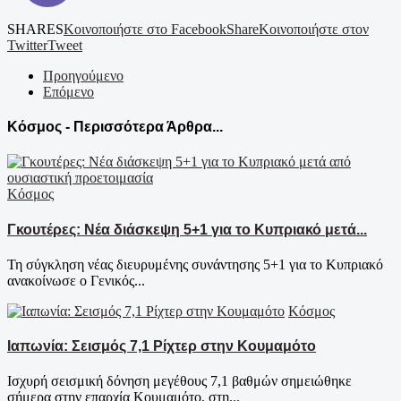
SHARES
Κοινοποιήστε στο Facebook
Share
Κοινοποιήστε στον
Twitter
Tweet
Προηγούμενο
Επόμενο
Κόσμος - Περισσότερα Άρθρα...
Κόσμος
Γκουτέρες: Νέα διάσκεψη 5+1 για το Κυπριακό μετά...
Τη σύγκληση νέας διευρυμένης συνάντησης 5+1 για το Κυπριακό
ανακοίνωσε ο Γενικός...
Κόσμος
Ιαπωνία: Σεισμός 7,1 Ρίχτερ στην Κουμαμότο
Ισχυρή σεισμική δόνηση μεγέθους 7,1 βαθμών σημειώθηκε
σήμερα στην επαρχία Κουμαμότο, στη...