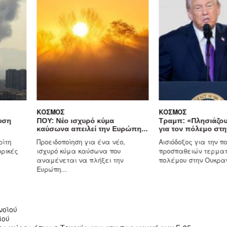
ΚΌΣΜΟΣ
ΚΌΣΜΟΣ
ΠΟΥ: Νέο ισχυρό κύμα
Τραμπ: «Πλησιάζουμε σ
καύσωνα απειλεί την Ευρώπη...
για τον πόλεμο στην...
Προειδοποίηση για ένα νέο,
Αισιόδοξος για την πορεία
ισχυρό κύμα καύσωνα που
προσπαθειών τερματισμού
αναμένεται να πλήξει την
πολέμου στην Ουκρανία...
Ευρώπη...
νοϊού
ϊού