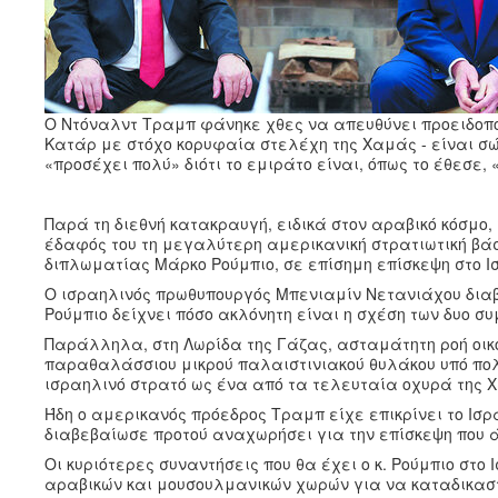
Ο Ντόναλντ Τραμπ φάνηκε χθες να απευθύνει προειδοποί
Κατάρ με στόχο κορυφαία στελέχη της Χαμάς - είναι σώα
«προσέχει πολύ» διότι το εμιράτο είναι, όπως το έθεσε
Παρά τη διεθνή κατακραυγή, ειδικά στον αραβικό κόσμο,
έδαφός του τη μεγαλύτερη αμερικανική στρατιωτική βάσ
διπλωματίας Μάρκο Ρούμπιο, σε επίσημη επίσκεψη στο Ι
Ο ισραηλινός πρωθυπουργός Μπενιαμίν Νετανιάχου διαβ
Ρούμπιο δείχνει πόσο ακλόνητη είναι η σχέση των δυο σ
Παράλληλα, στη Λωρίδα της Γάζας, ασταμάτητη ροή οικο
παραθαλάσσιου μικρού παλαιστινιακού θυλάκου υπό πολι
ισραηλινό στρατό ως ένα από τα τελευταία οχυρά της Χ
Ήδη ο αμερικανός πρόεδρος Τραμπ είχε επικρίνει το Ισρ
διαβεβαίωσε προτού αναχωρήσει για την επίσκεψη που άρ
Οι κυριότερες συναντήσεις που θα έχει ο κ. Ρούμπιο στο
αραβικών και μουσουλμανικών χωρών για να καταδικαστ