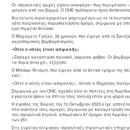
Οι ισραηλινές αρχές έχουν αναφέρει πως περιμένουν «
φύγουν από τον βορρά. Ο ΟΗΕ πρόσφατα προειδοποιούσ
Ατελείωτη ουρά οχημάτων φορτωμένων ως το τελευταίο
νότο παίρνοντας παραθαλάσσιο δρόμο, σύμφωνα με οπτι
ερειπωμένο θύλακο.
Ο Μοχάμεντ Γαζάλ, 32 χρονών, που έφυγε από τη Σουτζά
αεροπορικούς βομβαρδισμούς.
«Ούτε ο νότος είναι ασφαλής»
«Ζήσαμε κατάσταση πανικού, ακραίου φόβου. Οι βομβαρδ
τα πυρά συνεχή», εξήγησε.
Ο Μπάκρι Ντιάμπ, που έφυγε από το δυτικό τμήμα της πόλ
εκεί.
«Ούτε ο νότος είναι ασφαλής», τόνισε ο 35χρονος πατέ
Σύμφωνα με τον ΟΗΕ, σχεδόν όλοι οι πολίτες στη Λωρίδα 
εγκαταλείψουν τα σπίτια τους τουλάχιστον μια φορά α
Η έφοδος της Χαμάς την 7η Οκτωβρίου 2023 είχε αποτέλε
πλειονότητά τους άμαχοι, σύμφωνα με καταμέτρηση το
τον ισραηλινό στρατό, απομένουν 47 όμηροι στη Λωρίδα τ
των 251.
Στις ευρείας κλίμακας ισραηλινές στρατιωτικές επιχειρ