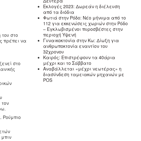
Δευτέρα
Εκλογές 2023: Δωρεάν η διέλευση
από τα διόδια
Φωτιά στην Ρόδο: Νέο μήνυμα από το
112 για εκκενώσεις χωριών στην Ρόδο
– Εγκλωβισμένοι πυροσβέστες στην
περιοχή Υψενή
 του στο
Γυναικοκτονία στην Κω: Δίωξη για
ς πρέπει να
ανθρωποκτονία εναντίον του
32χρονου
Καιρός: Επιστρέφουν τα 40άρια
μέχρι και το Σάββατο
ξενεί στο
Αναβάλλεται «μέχρι νεωτέρας» η
κανικής
διασύνδεση ταμειακών μηχανών με
POS
ρικών
υ
 τον
ρω.
. Ρούμπιο
γετών
 μπιν