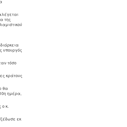
να
ταλέγεται
α της
σλαμιστικού
 διάρκεια
ός υπουργός
ταν τόσο
ρες κράτους
ρ θα
10η ημέρα,
 ο κ.
εξέδωσε εκ