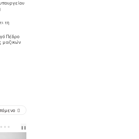
 υπουργείου
ή
ι τη
γό Πέδρο
ς μαζικών
πόμενο
PREV
NEXT
❚❚