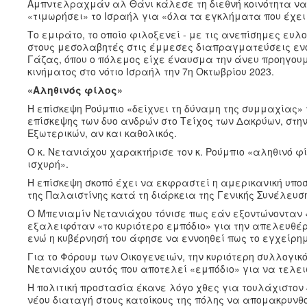
Αμπντελραχμάν αλ Θάνι κάλεσε τη διεθνή κοινότητα να
«τιμωρήσει» το Ισραήλ για «όλα τα εγκλήματα που έχει
Το εμιράτο, το οποίο φιλοξενεί - με τις ανεπίσημες ευλ
στους μεσολαβητές στις έμμεσες διαπραγματεύσεις ενό
Γάζας, όπου ο πόλεμος είχε έναυσμα την άνευ προηγουμ
κινήματος στο νότιο Ισραήλ την 7η Οκτωβρίου 2023.
«Αληθινός φίλος»
Η επίσκεψη Ρούμπιο «δείχνει τη δύναμη της συμμαχίας» 
επίσκεψης των δυο ανδρών στο Τείχος των Δακρύων, στη
Εξωτερικών, αν και καθολικός.
Ο κ. Νετανιάχου χαρακτήρισε τον κ. Ρούμπιο «αληθινό φί
ισχυρή».
Η επίσκεψη σκοπό έχει να εκφραστεί η αμερικανική υπ
της Παλαιστίνης κατά τη διάρκεια της Γενικής Συνέλευσ
Ο Μπενιαμίν Νετανιάχου τόνισε πως εάν εξοντώνονταν «
εξαλειφόταν «το κυριότερο εμπόδιο» για την απελευθέ
ενώ η κυβέρνησή του άφησε να εννοηθεί πως το εγχείρ
Για το Φόρουμ των Οικογενειών, την κυριότερη συλλογικ
Νετανιάχου αυτός που αποτελεί «εμπόδιο» για να τελει
Η πολιτική προστασία έκανε λόγο χθες για τουλάχιστον 
νέου διαταγή στους κατοίκους της πόλης να απομακρυνθ