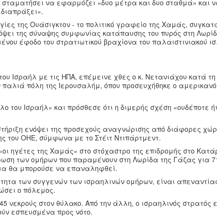
 σταματήσει να εφαρμόζει «δυο μέτρα και δυο σταθμά» και 
 διαπράξει».
ογίες της Ουάσιγκτον - το πολιτικό γραφείο της Χαμάς, συγκα
ψει της σύναψης συμφωνίας κατάπαυσης του πυρός στη Λωρίδ
ένου έφοδο του στρατιωτικού βραχίονα του παλαιστινιακού ι
του Ισραήλ με τις ΗΠΑ, επέμεινε χθες ο κ. Νετανιάχου κατά τη
ν παλιά πόλη της Ιερουσαλήμ, όπου προσευχήθηκε ο αμερικαν
λο του Ισραήλ» και πρόσθεσε ότι η διμερής σχέση «ουδέποτε ή
οστήριξη ενόψει της προσεχούς αναγνώρισης από διάφορες χώ
ης του ΟΗΕ, σύμφωνα με το Στέιτ Ντιπάρτμεντ.
οι ηγέτες της Χαμάς» στο στόχαστρο της επιδρομής στο Κατά
ρωση των ομήρων που παραμένουν στη Λωρίδα της Γάζας για 7
ημα θα μπορούσε να επαναληφθεί.
ότητα των συγγενών των ισραηλινών ομήρων, είναι απεναντίας
ώσει ο πόλεμος.
45 νεκρούς στον θύλακο. Από την άλλη, ο ισραηλινός στρατός 
ούν εσπευσμένα προς νότο.