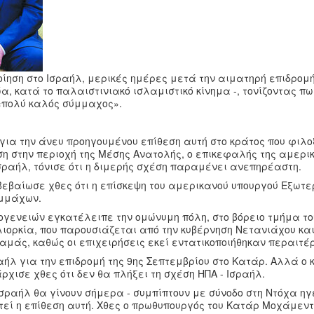
ηση στο Ισραήλ, μερικές ημέρες μετά την αιματηρή επιδρομή
, κατά το παλαιστινιακό ισλαμιστικό κίνημα -, τονίζοντας πω
, «πολύ καλός σύμμαχος».
 για την άνευ προηγουμένου επίθεση αυτή στο κράτος που φιλο
η στην περιοχή της Μέσης Ανατολής, ο επικεφαλής της αμερι
σραήλ, τόνισε ότι η διμερής σχέση παραμένει ανεπηρέαστη.
εβαίωσε χθες ότι η επίσκεψη του αμερικανού υπουργού Εξωτε
υμμάχων.
γενειών εγκατέλειπε την ομώνυμη πόλη, στο βόρειο τμήμα το
ορκία, που παρουσιάζεται από την κυβέρνηση Νετανιάχου και
αμάς, καθώς οι επιχειρήσεις εκεί εντατικοποιήθηκαν περαιτέ
αήλ για την επιδρομή της 9ης Σεπτεμβρίου στο Κατάρ. Αλλά ο κ
χισε χθες ότι δεν θα πλήξει τη σχέση ΗΠΑ - Ισραήλ.
 Ισραήλ θα γίνουν σήμερα - συμπίπτουν με σύνοδο στη Ντόχα η
εί η επίθεση αυτή. Χθες ο πρωθυπουργός του Κατάρ Μοχάμεντ