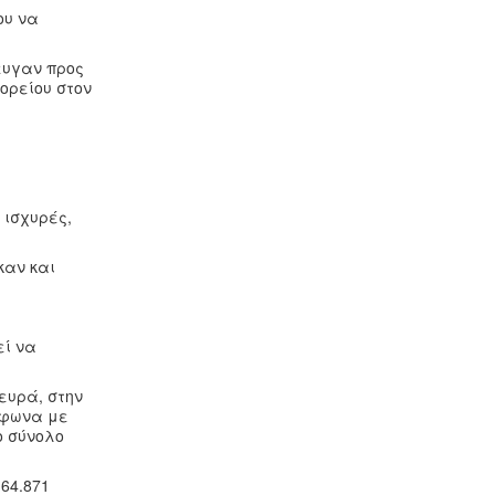
ου να
ευγαν προς
ορείου στον
 ισχυρές,
καν και
εί να
ευρά, στην
μφωνα με
ο σύνολο
64.871