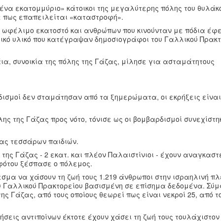
ένα εκατομμύριο» κάτοικοι της μεγαλύτερης πόλης του θυλάκ
ε πως επαπειλείται «καταστροφή».
 ωφέλιμο εκατοστό και ανθρώπων που κινούνταν με πόδια έφ
κό υλικό που κατέγραψαν δημοσιογράφοι του Γαλλικού Πρακτ
ια, συνοικία της πόλης της Γάζας, μίλησε για ασταμάτητους
ισμοί δεν σταμάτησαν από τα ξημερώματα, οι εκρήξεις είναι
ης της Γάζας προς νότο, τόνισε ως οι βομβαρδισμοί συνεχίστη
ρας τεσσάρων παιδιών.
της Γάζας - 2 εκατ. και πλέον Παλαιστίνιοι - έχουν αναγκαστ
φότου ξέσπασε ο πόλεμος.
σμα να χάσουν τη ζωή τους 1.219 άνθρωποι στην ισραηλινή πλ
υ Γαλλικού Πρακτορείου βασισμένη σε επίσημα δεδομένα. Σύ
ης Γάζας, από τους οποίους θεωρεί πως είναι νεκροί 25, από τ
ήσεις αντιποίνων έκτοτε έχουν χάσει τη ζωή τους τουλάχιστον 