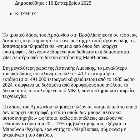
Δημοσιεύθηκε : 16 Σεπτεμβρίου 2025
ΚΟΣΜΟΣ
Το τροπικό δάσος του Αμαζονίου στη Βραζιλία υπέστη σε τέσσερις
δεκαετίες
ακρωτηριασμό επιφάνειας
ίσης με αυτή σχεδόν όλης της
Ισπανίας και πλησιάζει σε «σημείο από όπου δεν υπάρχει
επιστροφή», δείχνουν δεδομένα που δόθηκαν στη δημοσιότητα
χθες Δευτέρα από το δίκτυο επιτήρησης MapBiomas.
Στη μεγαλύτερη χώρα της Λατινικής Αμερικής, το μεγαλύτερο
τροπικό δάσος του πλανήτη
απώλεσε 49,1 εκατομμύρια
εκτάρια
(σ.σ. 491.000 τετραγωνικά χιλιόμετρα) από το 1985 ως το
2024, σύμφωνα με δεδομένα από δορυφόρους που ανέλυσε το
δίκτυο αυτό, αποτελούμενο από ΜΚΟ, πανεπιστήμια και εταιρείες
τεχνολογίας.
Το δάσος του Αμαζονίου πλησιάζει πλέον σε «σημείο από το οποίο
δεν υπάρχει επιστροφή, μετά το οποίο δεν μπορεί πλέον να
αυτοσυντηρηθεί» ως τέτοιο, καθώς οι απώλειες απειλούν να
φθάσουν το όριο του 20 – 25% της βλάστησής του, εξήγησε ο
Μπρούνου Φεχέιρα, ερευνητής του MapBiomas, σύμφωνα με
ανακοίνωση του δικτύου.