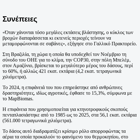
Συνέπειες
«Όταν χάνονται τόσο μεγάλες εκτάσεις βλάστησης, ο κύκλος των
βροχών διαταράσσεται κι εκτενείς περιοχές τείνουν να
μεταμορφώνονται σε σαβάνες», εξήγησε στο Γαλλικό Πρακτορείο.
Στη Βραζιλία, τη χώρα η οποία θα υποδεχθεί τον Νοέμβριο τη
σύνοδο του ΟΗΕ για το κλίμα, την COP30, στην πόλη Μπελέμ,
στον Αμαζόνιο, βρίσκεται το μεγαλύτερο μέρος του δάσους, περί
το 60%, ή αλλιώς 421 εκατ. εκτάρια (4,2 εκατ. τετραγωνικά
χιλιόμετρα).
Το 2024, η επιφάνειά του που επηρεάστηκε από ανθρώπινες
δραστηριότητες, ιδίως αγροτικές, έφθασε το 15,3%, σύμφωνα με
το MapBiomas.
Η επιφάνεια που χρησιμοποιείται για κτηνοτροφικούς σκοπούς
πενταπλασιάστηκε από το 1985 ως το 2025, στα 56,1 εκατ. εκτάρια
(561.000 τετραγωνικά χιλιόμετρα).
Το δάσος αυτό διαδραματίζει κρίσιμο ρόλο απορροφώντας τα
αέρια τα οποία προκαλούν το φαινόμενο του θερμοκηπίου, στο