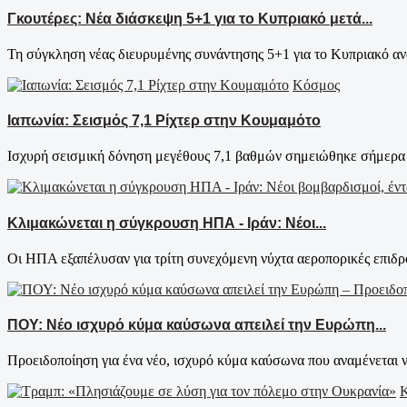
Γκουτέρες: Νέα διάσκεψη 5+1 για το Κυπριακό μετά...
Τη σύγκληση νέας διευρυμένης συνάντησης 5+1 για το Κυπριακό ανα
Κόσμος
Ιαπωνία: Σεισμός 7,1 Ρίχτερ στην Κουμαμότο
Ισχυρή σεισμική δόνηση μεγέθους 7,1 βαθμών σημειώθηκε σήμερα 
Κλιμακώνεται η σύγκρουση ΗΠΑ - Ιράν: Νέοι...
Οι ΗΠΑ εξαπέλυσαν για τρίτη συνεχόμενη νύχτα αεροπορικές επιδρο
ΠΟΥ: Νέο ισχυρό κύμα καύσωνα απειλεί την Ευρώπη...
Προειδοποίηση για ένα νέο, ισχυρό κύμα καύσωνα που αναμένεται ν