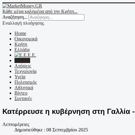
Κάθε μέρα καλημέρα από την Κρήτη...
Αναζήτηση...
Εναλλαγή πλοήγησης
Home
Οικονομικά
Κρήτη
Ελλάδα
Ε.Ε.
Κόσμος
Απόψεις
Τεχνολογία
Υγεία
Πολιτισμός
Αθλητικά
Βίντεο
Συνταγές
Κατέρρευσε η κυβέρνηση στη Γαλλία 
Λεπτομέρειες
Δημοσιεύθηκε : 08 Σεπτεμβρίου 2025