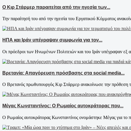
Ο Κιρ Στάρμερ παραιτείται από την ηγεσία των...
Την παραίτησή του από την ηγεσία του Εργατικού Κόμματος ανακοίν
ΗΠΑ και Ιράν υπέγραψαν συμφωνία για τον...
Οι πρόεδροι των Ηνωμένων Πολιτειών και του Ιράν υπέγραψαν εξ α
Βρετανία: Απαγόρευση πρόσβασης στα social media...
Ο Βρετανός πρωθυπουργός Κιρ Στάρμερ ανακοίνωσε την πρόθεση τη
Μέγας Κωνσταντίνος: Ο Ρωμαίος αυτοκράτορας που...
Ο Ρωμαίος αυτοκράτορας Κωνσταντίνος ονομάστηκε Μέγας για το πο