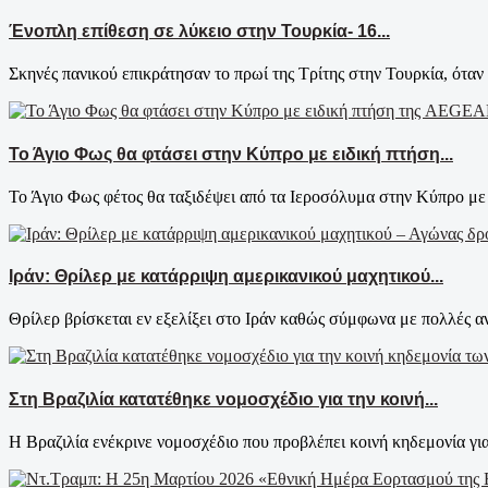
Ένοπλη επίθεση σε λύκειο στην Τουρκία- 16...
Σκηνές πανικού επικράτησαν το πρωί της Τρίτης στην Τουρκία, όταν 
Το Άγιο Φως θα φτάσει στην Κύπρο με ειδική πτήση...
Το Άγιο Φως φέτος θα ταξιδέψει από τα Ιεροσόλυμα στην Κύπρο με έ
Ιράν: Θρίλερ με κατάρριψη αμερικανικού μαχητικού...
Θρίλερ βρίσκεται εν εξελίξει στο Ιράν καθώς σύμφωνα με πολλές ανα
Στη Βραζιλία κατατέθηκε νομοσχέδιο για την κοινή...
Η Βραζιλία ενέκρινε νομοσχέδιο που προβλέπει κοινή κηδεμονία για