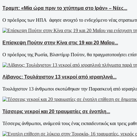
Τραμπ: «Μία ώρα πριν το χτύπημα στο Ιράν» – Νέες...
Ο πρόεδρος των ΗΠΑ άφησε ανοιχτό το ενδεχόμενο νέας στρατιωτικ
Επίσκεψη Πούτιν στην Κίνα στις 19 και 20 Μαΐου...
Ο πρόεδρος της Ρωσία, Βλαντίμιρ Πούτιν, θα πραγματοποιήσει επίσ
Λίβανος: Τουλάχιστον 13 νεκροί από ισραηλινά...
Τουλάχιστον 13 άνθρωποι σκοτώθηκαν την Παρασκευή από ισραηλινά
Τέσσερις νεκροί και 20 τραυματίες σε ένοπλη...
Τέσσερις άνθρωποι, ανάμεσά τους ένας εκπαιδευτικός και τρεις μαθη