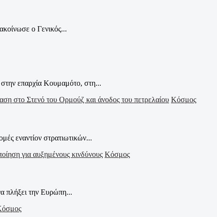
κοίνωσε ο Γενικός...
στην επαρχία Κουμαμότο, στη...
Κόσμος
μές εναντίον στρατιωτικών...
Κόσμος
α πλήξει την Ευρώπη...
Κόσμος