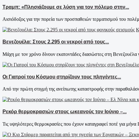
Τραμπ: «Πλησιάζουμε σε λύση για τον πόλεμο στην...
Αισιόδοξος για την πορεία των προσπαθειών τερματισμού του πολέμ
Κ
Βενεζουέλα: Στους 2.295 οι νεκροί από τους...
Μάχη με τον χρόνο δίνουν εκατοντάδες διασώστες στη Βενεζουέλα γ
Οι Γιατροί του Κόσμου στηρίζουν τους πληγέντες...
Από την πρώτη στιγμή της ανείπωτης καταστροφής στην παραθαλάσσια
Ρεκόρ θερμοκρασιών στους ωκεανούς τον Ιούνιο –...
Τις υψηλότερες θερμοκρασίες που έχουν καταγραφεί ποτέ για μήνα Ιο