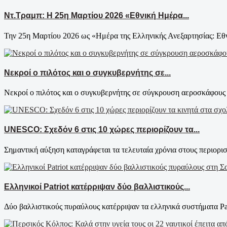
Ντ.Τραμπ: Η 25η Μαρτίου 2026 «Εθνική Ημέρα...
Την 25η Μαρτίου 2026 ως «Ημέρα της Ελληνικής Ανεξαρτησίας: Εθ
Νεκροί ο πιλότος και ο συγκυβερνήτης σε...
Νεκροί ο πιλότος και ο συγκυβερνήτης σε σύγκρουση αεροσκάφους 
UNESCO: Σχεδόν 6 στις 10 χώρες περιορίζουν τα...
Σημαντική αύξηση καταγράφεται τα τελευταία χρόνια στους περιορισ
Ελληνικοί Patriot κατέρριψαν δύο βαλλιστικούς...
Δύο βαλλιστικούς πυραύλους κατέρριψαν τα ελληνικά συστήματα Patri