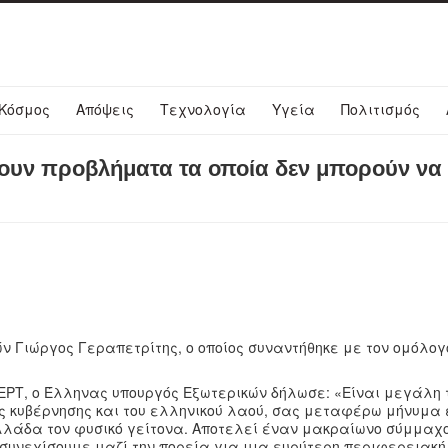
Κόσμος
Απόψεις
Τεχνολογία
Υγεία
Πολιτισμός
χουν προβλήματα τα οποία δεν μπορούν να
κών Γιώργος Γεραπετρίτης, ο οποίος συναντήθηκε με τον ομόλο
ΕΡΤ, ο Έλληνας υπουργός Εξωτερικών δήλωσε: «Είναι μεγάλη 
ής κυβέρνησης και του ελληνικού λαού, σας μεταφέρω μήνυμα 
 Ελλάδα τον φυσικό γείτονα. Αποτελεί έναν μακραίωνο σύμμαχο
να συνεχίσουμε μαζί την πορεία για μια ευρύτερη περιφερεια