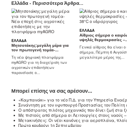
Ελλάδα - Περισσότερα Άρθρα...
ΕΛΛΆΔΑ
Αίθριος σήμερα ο καιρό
υψηλές θερμοκρασίες –..
ς
ΕΛΛΆΔΑ
Μητσοτάκης:μεγάλη μέρα για
Γενικά αίθριος θα είναι ο
τον πρωτογενή τομέα-...
σήμερα, Πέμπτη 6 Αυγούστ
ό
Τη νέα ψηφιακή πλατφόρμα
μεγαλύτερο μέρος της...
..
myAGRO για τη διαχείριση των
αγροτικών επιδοτήσεων
παρουσίασε ο...
Μπορεί επίσης να σας αρέσουν...
«Καμπανάκι» για το νέο Π.Δ. για την Υπηρεσία Εναέρ
Συνάντηση με τον υφυπουργό Προστασίας του Πολίτη
Ο απόστρατος πιλότος μηχανικός που δίνει ζωή στα
Με πιστούς από σήμερα οι Λειτουργίες στους ναούς – 
Μετακινήσεις: Οι νέοι κανόνες για αεροπλάνα, πλοί
Πρώτο κουδούνι 1η Σεπτεμβρίου