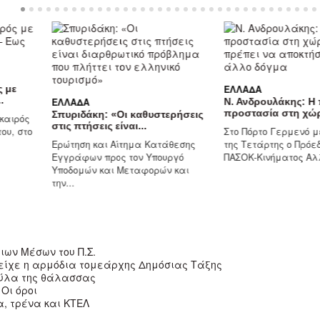
ς με
ΕΛΛΆΔΑ
.
ΕΛΛΆΔΑ
Ν. Ανδρουλάκης: Η 
προστασία στη χώρ
Σπυριδάκη: «Οι καθυστερήσεις
 καιρός
στις πτήσεις είναι...
ου, στο
Στο Πόρτο Γερμενό μ
Ερώτηση και Αίτημα Κατάθεσης
της Τετάρτης ο Πρόε
Εγγράφων προς τον Υπουργό
ΠΑΣΟΚ-Κινήματος Αλλ
Υποδομών και Μεταφορών και
την...
ιων Μέσων του Π.Σ.
 είχε η αρμόδια τομεάρχης Δημόσιας Τάξης
 ξύλα της θάλασσας
Oι όροι
α, τρένα και ΚΤΕΛ