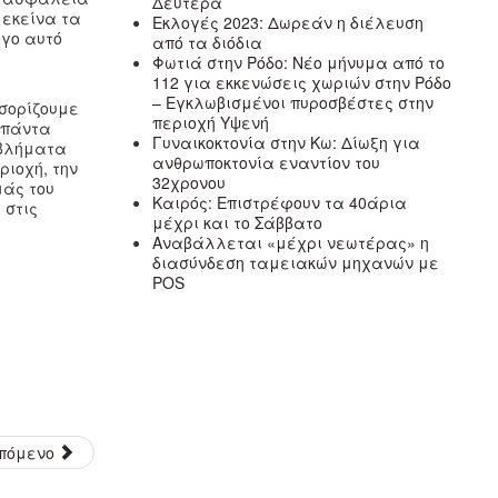
Δευτέρα
 εκείνα τα
Εκλογές 2023: Δωρεάν η διέλευση
όγο αυτό
από τα διόδια
Φωτιά στην Ρόδο: Νέο μήνυμα από το
112 για εκκενώσεις χωριών στην Ρόδο
– Εγκλωβισμένοι πυροσβέστες στην
σορίζουμε
περιοχή Υψενή
ς πάντα
Γυναικοκτονία στην Κω: Δίωξη για
οβλήματα
ανθρωποκτονία εναντίον του
ριοχή, την
32χρονου
μάς του
Καιρός: Επιστρέφουν τα 40άρια
 στις
μέχρι και το Σάββατο
Αναβάλλεται «μέχρι νεωτέρας» η
διασύνδεση ταμειακών μηχανών με
POS
πόμενο