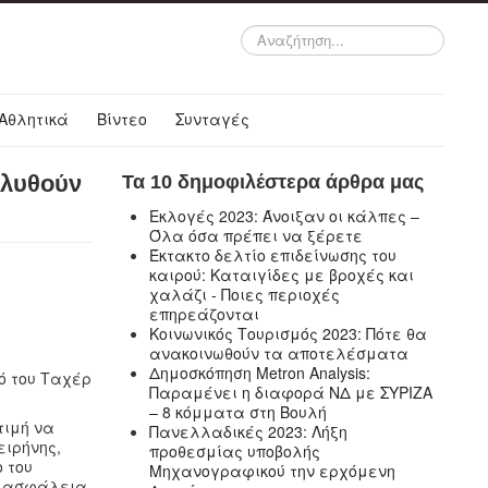
Αναζήτηση...
Αθλητικά
Βίντεο
Συνταγές
 λυθούν
Τα 10 δημοφιλέστερα άρθρα μας
Εκλογές 2023: Άνοιξαν οι κάλπες –
Όλα όσα πρέπει να ξέρετε
Έκτακτο δελτίο επιδείνωσης του
καιρού: Καταιγίδες με βροχές και
χαλάζι - Ποιες περιοχές
επηρεάζονται
Κοινωνικός Τουρισμός 2023: Πότε θα
ανακοινωθούν τα αποτελέσματα
Δημοσκόπηση Metron Analysis:
γό του Ταχέρ
Παραμένει η διαφορά ΝΔ με ΣΥΡΙΖΑ
– 8 κόμματα στη Βουλή
τιμή να
Πανελλαδικές 2023: Λήξη
ειρήνης,
προθεσμίας υποβολής
 του
Μηχανογραφικού την ερχόμενη
κή ασφάλεια