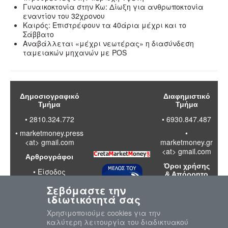
Γυναικοκτονία στην Κω: Δίωξη για ανθρωποκτονία
εναντίον του 32χρονου
Καιρός: Επιστρέφουν τα 40άρια μέχρι και το
Σάββατο
Αναβάλλεται «μέχρι νεωτέρας» η διασύνδεση
ταμειακών μηχανών με POS
Δημοσιογραφικό
Διαφημιστικό
Τμήμα
Τμήμα
• 2810.324.772
• 6930.847.487
•
marketmoney.press
•
<at> gmail.com
marketmoney.gr
<at> gmail.com
Αρθρογράφοι
Όροι χρήσης
•
Είσοδος
& Απόρρητο
Σεβόμαστε την
•
Διαβάστε
ιδιωτικότητά σας
τους όρους
χρήσης της
Χρησιμοποιούμε cookies για την
ιστοσελίδας
καλύτερη λειτουργία του διαδικτυακού