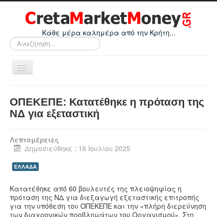
Κάθε μέρα καλημέρα από την Κρήτη...
Αναζήτηση...
Εναλλαγή
πλοήγησης
Home
ΟΠΕΚΕΠΕ: Κατατέθηκε η πρόταση της
Οικονομικά
ΝΔ για εξεταστική
Κρήτη
Λεπτομέρειες
Ελλάδα
Δημοσιεύθηκε : 16 Ιουλίου 2025
Ε.Ε.
ΕΛΛΑΔΑ
Κόσμος
Κατατέθηκε από 60 βουλευτές της πλειοψηφίας η
Απόψεις
πρόταση της ΝΔ για διεξαγωγή εξεταστικής επιτροπής
για την υπόθεση του ΟΠΕΚΕΠΕ και την «πλήρη διερεύνηση
Τεχνολογία
των διαχρονικών προβλημάτων του Οργανισμού». Στη