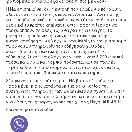
φαινόμενα αυτά να εξαλειφθούν στο μέλλον».
Η ΝΔ επισημαίνει ότι η εντολή που έλαβαν από το 2019
όλοι οι διατελέσαντες υπουργοί Αγροτικής Ανάπτυξης
και Τροφίμων από τον πρωθυπουργό ήταν να θωρακίσουν
θεσμικά το κράτος απέναντι στις παρατυπίες και να
προχωρήσουν σε όλες τις αναγκαίες αλλαγές. Το
μήνυμα της μηδενικής ανοχής αποτυπώθηκε στην
εντατικοποίηση των ελέγχων στα ΑΦΜ για τον εντοπισμό
παράνομων πληρωμών που οδήγησαν χιλιάδες
υποθέσεις στις διωκτικές αρχές ή στις δικαστικές
αίθουσες. Συνολικά ελέγχονται πάνω από 5.200 φυσικά
πρόσωπα αλλά και νομικά πρόσωπα, και σε πολλές
περιπτώσεις οι εμπλεκόμενοι αντιμετωπίζουν διώξεις ή
οι υποθέσεις τους βρίσκονται στο ακροατήριο.
Σύμφωνα με την πρόταση της ΝΔ βασικό ζητούμενο
παραμένει η αποκατάσταση της αξιοπιστίας του
συστήματος πληρωμής των αγροτικών ενισχύσεων, ώστε
να συνιστά έναν αποτελεσματικό και δίκαιο μηχανισμό
για όλους τους παραγωγούς της χώρας.Πηγή: ΑΠΕ-ΜΠΕ
Κοινοποιήστε το άρθρο: