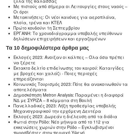
ξύλα της θάλασσας
Με πιστούς από σήμερα οι Λειτουργίες στους ναούς –
Oι όροι
Μετακινήσεις: Οι νέοι κανόνες για αεροπλάνα,
πλοία, τρένα και ΚΤΕΛ
Πρώτο κουδούνι 1η Σεπτεμβρίου
ΕΡΓΑΝΗ: Το χρονοδιάγραμμα υποβολής υπεύθυνων
δηλώσεων επιχειρήσεων και εργαζομένων
Τα 10 δημοφιλέστερα άρθρα μας
Εκλογές 2023: Άνοιξαν οι κάλπες – Όλα όσα πρέπει
να ξέρετε
Έκτακτο δελτίο επιδείνωσης του καιρού: Καταιγίδες
με βροχές και χαλάζι - Ποιες περιοχές
επηρεάζονται
Κοινωνικός Τουρισμός 2023: Πότε θα ανακοινωθούν τα
αποτελέσματα
Δημοσκόπηση Metron Analysis: Παραμένει η διαφορά
ΝΔ με ΣΥΡΙΖΑ – 8 κόμματα στη Βουλή
Πανελλαδικές 2023: Λήξη προθεσμίας υποβολής
Μηχανογραφικού την ερχόμενη Δευτέρα
Εκλογές 2023: Δωρεάν η διέλευση από τα διόδια
Φωτιά στην Ρόδο: Νέο μήνυμα από το 112 για
εκκενώσεις χωριών στην Ρόδο – Εγκλωβισμένοι
πυροσβέστες στην περιοχή Υψενή