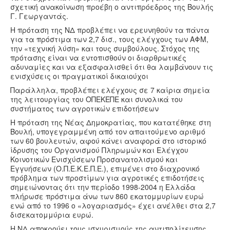
σχετική ανακοίνωση προέβη ο αντιπρόεδρος της Βουλής
Υγεία
Γ. Γεωργαντάς.
Πολιτισμός
Η πρόταση της ΝΔ προβλέπει να ερευνηθούν τα πάντα
για τα πρόστιμα των 2,7 δισ., τους ελέγχους των ΑΦΜ,
Αθλητικά
την «τεχνική λύση» και τους συμβούλους. Στόχος της
πρότασης είναι να εντοπισθούν οι διαρθρωτικές
Βίντεο
αδυναμίες και να εξασφαλισθεί ότι θα λαμβάνουν τις
ενισχύσεις οι πραγματικοί δικαιούχοι
Συνταγές
Παράλληλα, προβλέπει ελέγχους σε 7 καίρια σημεία
της λειτουργίας του ΟΠΕΚΕΠΕ και συνολικά του
συστήματος των αγροτικών επιδοτήσεων
Η πρόταση της Νέας Δημοκρατίας, που κατατέθηκε στη
Βουλή, υπογεγραμμένη από τον απαιτούμενο αριθμό
των 60 βουλευτών, αφού κάνει αναφορά στο ιστορικό
ίδρυσης του Οργανισμού Πληρωμών και Ελέγχου
Κοινοτικών Ενισχύσεων Προσανατολισμού και
Εγγυήσεων (Ο.Π.Ε.Κ.Ε.Π.Ε.), επιμένει στο διαχρονικό
πρόβλημα των προστίμων για αγροτικές επιδοτήσεις
σημειώνοντας ότι την περίοδο 1998-2004 η Ελλάδα
πλήρωσε πρόστιμα άνω των 860 εκατομμυρίων ευρώ
ενώ από το 1996 ο «λογαριασμός» έχει ανέλθει στα 2,7
δισεκατομμύρια ευρώ.
Η ΝΔ αποκρούει τους ισχυρισμούς της αντιπολίτευσης