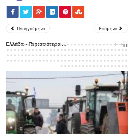
Προηγούμενο
Επόμενο
Ελλάδα - Περισσότερα Άρθρα...
PREV
NEXT
❚❚