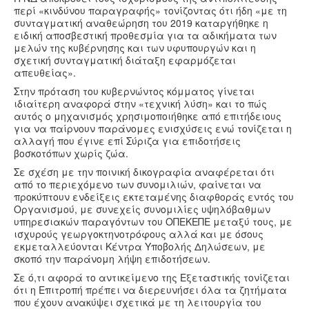
περί «κινδύνου παραγραφής» τονίζοντας ότι ήδη «με τη
συνταγματική αναθεώρηση του 2019 καταργήθηκε η
ειδική αποσβεστική προθεσμία για τα αδικήματα των
μελών της κυβέρνησης και των υφυπουργών και η
σχετική συνταγματική διάταξη εφαρμόζεται
απευθείας».
Στην πρόταση του κυβερνώντος κόμματος γίνεται
ιδιαίτερη αναφορά στην «τεχνική λύση» και το πώς
αυτός ο μηχανισμός χρησιμοποιήθηκε από επιτήδειους
για να παίρνουν παράνομες ενισχύσεις ενώ τονίζεται η
αλλαγή που έγινε επί Σύριζα για επιδοτήσεις
βοσκοτόπων χωρίς ζώα.
Σε σχέση με την ποινική δικογραφία αναφέρεται ότι
από το περιεχόμενο των συνομιλιών, φαίνεται να
προκύπτουν ενδείξεις εκτεταμένης διαφθοράς εντός του
Οργανισμού, με συνεχείς συνομιλίες υψηλόβαθμων
υπηρεσιακών παραγόντων του ΟΠΕΚΕΠΕ μεταξύ τους, με
ισχυρούς γεωργοκτηνοτρόφους αλλά και με όσους
εκμεταλλεύονται Κέντρα Υποβολής Δηλώσεων, με
σκοπό την παράνομη λήψη επιδοτήσεων.
Σε ό,τι αφορά το αντικείμενο της Εξεταστικής τονίζεται
ότι η Επιτροπή πρέπει να διερευνήσει όλα τα ζητήματα
που έχουν ανακύψει σχετικά με τη λειτουργία του