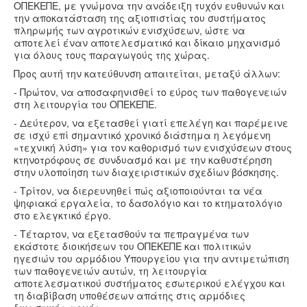
ΟΠΕΚΕΠΕ, με γνώμονα την ανάδειξη τυχόν ευθυνών και
την αποκατάσταση της αξιοπιστίας του συστήματος
πληρωμής των αγροτικών ενισχύσεων, ώστε να
αποτελεί έναν αποτελεσματικό και δίκαιο μηχανισμό
για όλους τους παραγωγούς της χώρας.
Προς αυτή την κατεύθυνση απαιτείται, μεταξύ άλλων:
- Πρώτον, να αποσαφηνισθεί το εύρος των παθογενειών
στη λειτουργία του ΟΠΕΚΕΠΕ.
- Δεύτερον, να εξετασθεί γιατί επελέγη και παρέμεινε
σε ισχύ επί σημαντικό χρονικό διάστημα η λεγόμενη
«τεχνική λύση» για τον καθορισμό των ενισχύσεων στους
κτηνοτρόφους σε συνδυασμό και με την καθυστέρηση
στην υλοποίηση των διαχειριστικών σχεδίων βόσκησης.
- Τρίτον, να διερευνηθεί πώς αξιοποιούνται τα νέα
ψηφιακά εργαλεία, το δασολόγιο και το κτηματολόγιο
στο ελεγκτικό έργο.
- Τέταρτον, να εξετασθούν τα πεπραγμένα των
εκάστοτε διοικήσεων του ΟΠΕΚΕΠΕ και πολιτικών
ηγεσιών του αρμόδιου Υπουργείου για την αντιμετώπιση
των παθογενειών αυτών, τη λειτουργία
αποτελεσματικού συστήματος εσωτερικού ελέγχου και
τη διαβίβαση υποθέσεων απάτης στις αρμόδιες