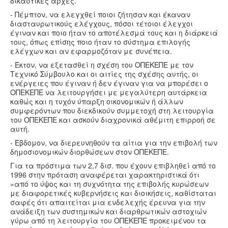
δικαστικές αρχές.
- Πέμπτον, να ελεγχθεί ποιοι ζήτησαν και έκαναν
διασταυρωτικούς ελέγχους, πόσοι τέτοιοι έλεγχοι
έγιναν και ποιο ήταν το αποτέλεσμά τους και η διάρκειά
τους, όπως επίσης ποιο ήταν το σύστημα επιλογής
ελέγχων και αν εφαρμοζόταν με συνέπεια.
- Έκτον, να εξετασθεί η σχέση του ΟΠΕΚΕΠΕ με τον
Τεχνικό Σύμβουλο και οι αιτίες της σχέσης αυτής, οι
ενέργειες που έγιναν ή δεν έγιναν για να μπορέσει ο
ΟΠΕΚΕΠΕ να λειτουργήσει με μεγαλύτερη αυτάρκεια
καθώς και η τυχόν ύπαρξη οικονομικών ή άλλων
συμφερόντων που διεκδικούν συμμετοχή στη λειτουργία
του ΟΠΕΚΕΠΕ και ασκούν διαχρονικά αθέμιτη επιρροή σε
αυτή.
- Έβδομον, να διερευνηθούν τα αίτια για την επιβολή των
δημοσιονομικών διορθώσεων στον ΟΠΕΚΕΠΕ.
Για τα πρόστιμα των 2,7 δισ. που έχουν επιβληθεί από το
1996 στην πρόταση αναφέρεται χαρακτηριστικά ότι
«από το ύψος και τη συχνότητα της επιβολής κυρώσεων
με διαφορετικές κυβερνήσεις και διοικήσεις, καθίσταται
σαφές ότι απαιτείται μια ενδελεχής έρευνα για την
ανάδειξη των συστημικών και διαρθρωτικών αστοχιών
γύρω από τη λειτουργία του ΟΠΕΚΕΠΕ προκειμένου τα