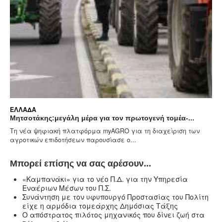
ΛΆΔΑ
ΕΛΛΆ
τσοτάκης:μεγάλη μέρα για τον πρωτογενή τομέα-...
Αίθρι
 νέα ψηφιακή πλατφόρμα myAGRO για τη διαχείριση των
Γενικά
ροτικών επιδοτήσεων παρουσίασε ο...
στο μ
Μπορεί επίσης να σας αρέσουν...
«Καμπανάκι» για το νέο Π.Δ. για την Υπηρεσία
Εναέριων Μέσων του Π.Σ.
Συνάντηση με τον υφυπουργό Προστασίας του Πολίτη
είχε η αρμόδια τομεάρχης Δημόσιας Τάξης
Ο απόστρατος πιλότος μηχανικός που δίνει ζωή στα