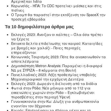
Αμερική και Ινδία
Κορωνοϊός - ΗΠΑ: Το CDC προτείνει μάσκες και στις
πισίνες
Ο Τραμπ θα παραστεί στην εκτόξευση του SpaceX την
προσεχή εβδομάδα
Τα 10 δημοφιλέστερα άρθρα μας
Εκλογές 2023: Άνοιξαν οι κάλπες – Όλα όσα πρέπει
να ξέρετε
Έκτακτο δελτίο επιδείνωσης του καιρού: Καταιγίδες
με βροχές και χαλάζι - Ποιες περιοχές
επηρεάζονται
Κοινωνικός Τουρισμός 2023: Πότε θα ανακοινωθούν τα
αποτελέσματα
Δημοσκόπηση Metron Analysis: Παραμένει η διαφορά
ΝΔ με ΣΥΡΙΖΑ – 8 κόμματα στη Βουλή
Πανελλαδικές 2023: Λήξη προθεσμίας υποβολής
Μηχανογραφικού την ερχόμενη Δευτέρα
Εκλογές 2023: Δωρεάν η διέλευση από τα διόδια
Φωτιά στην Ρόδο: Νέο μήνυμα από το 112 για
εκκενώσεις χωριών στην Ρόδο – Εγκλωβισμένοι
πυροσβέστες στην περιοχή Υψενή
Γυναικοκτονία στην Κω: Δίωξη για ανθρωποκτονία
εναντίον του 32χρονου
Καιρός: Επιστρέφουν τα 40άρια μέχρι και το