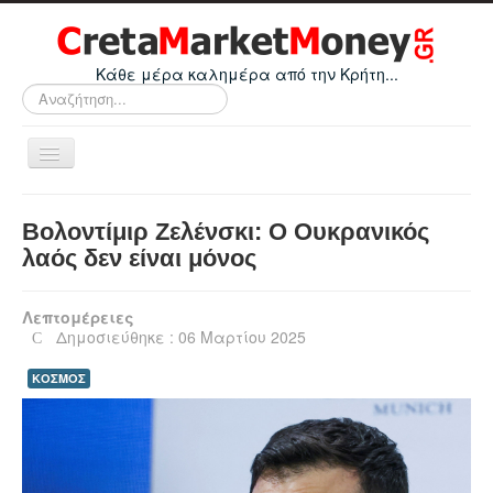
Κάθε μέρα καλημέρα από την Κρήτη...
Αναζήτηση...
Εναλλαγή
πλοήγησης
Home
Βολοντίμιρ Ζελένσκι: O Ουκρανικός
Οικονομικά
λαός δεν είναι μόνος
Κρήτη
Λεπτομέρειες
Ελλάδα
Δημοσιεύθηκε : 06 Μαρτίου 2025
Ε.Ε.
ΚΟΣΜΟΣ
Κόσμος
Απόψεις
Τεχνολογία