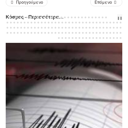
Προηγούμενο
Επόμενο
Κόσμος - Περισσότερα Άρθρα...
PREV
NEXT
❚❚