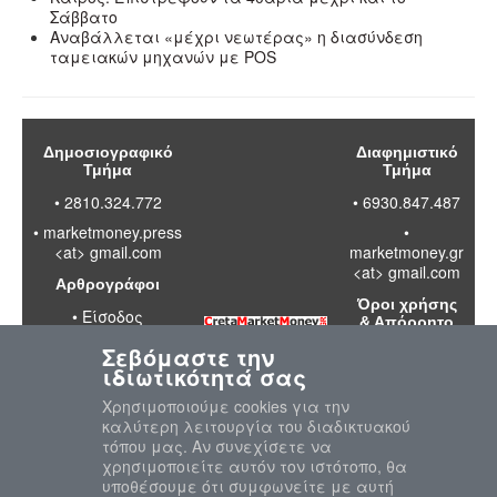
Σάββατο
Αναβάλλεται «μέχρι νεωτέρας» η διασύνδεση
ταμειακών μηχανών με POS
Δημοσιογραφικό
Διαφημιστικό
Τμήμα
Τμήμα
• 2810.324.772
• 6930.847.487
•
marketmoney.press
•
<at> gmail.com
marketmoney.gr
<at> gmail.com
Αρθρογράφοι
Όροι χρήσης
•
Είσοδος
& Απόρρητο
Σεβόμαστε την
•
Διαβάστε
ιδιωτικότητά σας
τους όρους
χρήσης της
Χρησιμοποιούμε cookies για την
ιστοσελίδας
καλύτερη λειτουργία του διαδικτυακού
•
Πολιτική
τόπου μας. Αν συνεχίσετε να
απορρήτου
χρησιμοποιείτε αυτόν τον ιστότοπο, θα
προσωπικών
υποθέσουμε ότι συμφωνείτε με αυτή