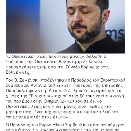
Υγεία
Πολιτισμός
Αθλητικά
Βίντεο
Συνταγές
"O Ουκρανικός λαός δεν είναι μόνος», δήλωσε ο
Πρόεδρος της Ουκρανίας Βολοντίμιρ Ζελένσκι
προσερχόμενος σήμερα στη Σύνοδο Κορυφής στις
Βρυξέλλες.
Τον Β. Ζελένσκι υποδέχτηκαν ο Πρόεδρος του Ευρωπαϊκού
Συμβουλίου Αντόνιο Κόστα και η Πρόεδρος της Επιτροπής
Ούρσουλα φον ντερ Λάιεν. Ο Ζελένσκι ευχαρίστησε τις
χώρες της ΕΕ για την «ισχυρή στήριξή τους από την αρχή
του πολέμου στην Ουκρανία» και τόνισε ότι «ο
Ουκρανικός λαός δεν είναι μόνος του» , καθώς «το
μήνυμά σας είναι ισχυρό, προς τον ουκρανικό λαό και
τους πολεμιστές στο μέτωπο».
Ο Πρόεδρος του Ευρωπαϊκού Συμβουλίου είπε ότι σήμερα
αναμένεται να ληφθούν αποφάσεις για την ενίσχυση