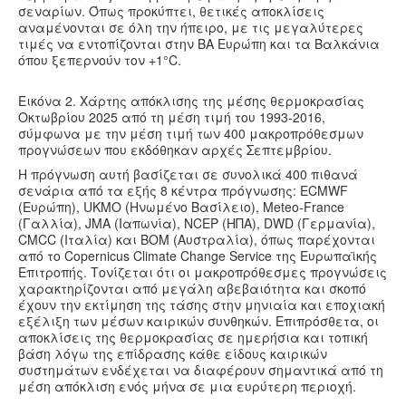
σεναρίων. Όπως προκύπτει, θετικές αποκλίσεις
αναμένονται σε όλη την ήπειρο, με τις μεγαλύτερες
τιμές να εντοπίζονται στην ΒΑ Ευρώπη και τα Βαλκάνια
όπου ξεπερνούν τον +1°C.
Εικόνα 2. Χάρτης απόκλισης της μέσης θερμοκρασίας
Οκτωβρίου 2025 από τη μέση τιμή του 1993-2016,
σύμφωνα με την μέση τιμή των 400 μακροπρόθεσμων
προγνώσεων που εκδόθηκαν αρχές Σεπτεμβρίου.
Η πρόγνωση αυτή βασίζεται σε συνολικά 400 πιθανά
σενάρια από τα εξής 8 κέντρα πρόγνωσης: ECMWF
(Ευρώπη), UKMO (Ηνωμένο Βασίλειο), Meteo-France
(Γαλλία), JMA (Ιαπωνία), NCEP (ΗΠΑ), DWD (Γερμανία),
CMCC (Ιταλία) και BOM (Αυστραλία), όπως παρέχονται
από το Copernicus Climate Change Service της Ευρωπαϊκής
Επιτροπής. Τονίζεται ότι οι μακροπρόθεσμες προγνώσεις
χαρακτηρίζονται από μεγάλη αβεβαιότητα και σκοπό
έχουν την εκτίμηση της τάσης στην μηνιαία και εποχιακή
εξέλιξη των μέσων καιρικών συνθηκών. Επιπρόσθετα, οι
αποκλίσεις της θερμοκρασίας σε ημερήσια και τοπική
βάση λόγω της επίδρασης κάθε είδους καιρικών
συστημάτων ενδέχεται να διαφέρουν σημαντικά από τη
μέση απόκλιση ενός μήνα σε μια ευρύτερη περιοχή.