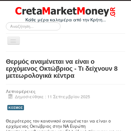
Κάθε μέρα καλημέρα από την Κρήτη...
Αναζήτηση...
Εναλλαγή
πλοήγησης
Home
Θερμός αναμένεται να είναι ο
Οικονομικά
ερχόμενος Οκτώβριος - Τι δείχνουν 8
μετεωρολογικά κέντρα
Κρήτη
Ελλάδα
Λεπτομέρειες
Ε.Ε.
Δημοσιεύθηκε : 11 Σεπτεμβρίου 2025
Κόσμος
ΚΟΣΜΟΣ
Απόψεις
Θερμότερος του κανονικού αναμένεται να είναι ο
Τεχνολογία
ερχόμενος Οκτώβριος στην ΝΑ Ευρώπη