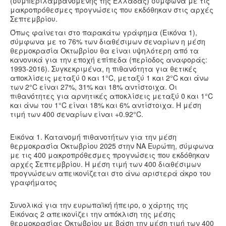
(συμπεριλαμβανομένης της Ελλάδας) σύμφωνα με τις
Υγεία
μακροπρόθεσμες προγνώσεις που εκδόθηκαν στις αρχές
Σεπτεμβρίου.
Πολιτισμός
Όπως φαίνεται στο παρακάτω γράφημα (Εικόνα 1),
σύμφωνα με το 76% των διαθέσιμων σεναρίων η μέση
Αθλητικά
θερμοκρασία Οκτωβρίου θα είναι υψηλότερη από τα
Βίντεο
κανονικά για την εποχή επίπεδα (περίοδος αναφοράς:
1993-2016). Συγκεκριμένα, η πιθανότητα για θετικές
Συνταγές
αποκλίσεις μεταξύ 0 και 1°C, μεταξύ 1 και 2°C και άνω
των 2°C είναι 27%, 31% και 18% αντίστοιχα. Οι
πιθανότητες για αρνητικές αποκλίσεις μεταξύ 0 και 1°C
και άνω του 1°C είναι 18% και 6% αντίστοιχα. Η μέση
τιμή των 400 σεναρίων είναι +0.92°C.
Εικόνα 1. Κατανομή πιθανοτήτων για την μέση
θερμοκρασία Οκτωβρίου 2025 στην ΝΑ Ευρώπη, σύμφωνα
με τις 400 μακροπρόθεσμες προγνώσεις που εκδόθηκαν
αρχές Σεπτεμβρίου. Η μέση τιμή των 400 διαθέσιμων
προγνώσεων απεικονίζεται στο άνω αριστερά άκρο του
γραφήματος
Συνολικά για την ευρωπαϊκή ήπειρο, ο χάρτης της
Εικόνας 2 απεικονίζει την απόκλιση της μέσης
θερμοκρασίας Οκτωβρίου με βάση την μέση τιμή των 400