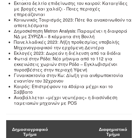
Έκτακτο δελτίο επιδείνωσης του καιρού: Καταιγίδες
με βροχές και χαλάζι - Ποιες περιοχές
επηρεάζονται
Κοινωνικός Τουρισμός 2023: Πότε θα ανακοινωθούν τα
αποτελέσματα
Δημοσκόπηση Metron Analysis: Παραμένει η διαφορά
ΝΔ με ΣΥΡΙΖΑ – 8 κόμματα στη Βουλή
Πανελλαδικές 2023: Λήξη προθεσμίας υποβολής
Μηχανογραφικού την ερχόμενη Δευτέρα
Εκλογές 2023: Δωρεάν η διέλευση από τα διόδια
Φωτιά στην Ρόδο: Νέο μήνυμα από το 112 για
εκκενώσεις χωριών στην Ρόδο – Εγκλωβισμένοι
πυροσβέστες στην περιοχή Υψενή
Γυναικοκτονία στην Κω: Δίωξη για ανθρωποκτονία
εναντίον του 32χρονου
Καιρός: Επιστρέφουν τα 40άρια μέχρι και το
Σάββατο
Αναβάλλεται «μέχρι νεωτέρας» η διασύνδεση
ταμειακών μηχανών με POS
Δημοσιογραφικό
Διαφημιστικό
Τμήμα
Τμήμα