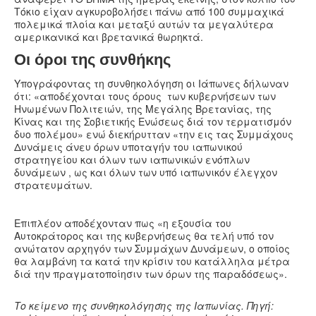
Τόκιο είχαν αγκυροβολήσει πάνω από 100 συμμαχικά
πολεμικά πλοία και μεταξύ αυτών τα μεγαλύτερα
αμερικανικά και βρετανικά θωρηκτά.
Οι όροι της συνθήκης
Υπογράφοντας τη συνθηκολόγηση οι Ιάπωνες δήλωναν
ότι: «αποδέχονται τους όρους των κυβερνήσεων των
Ηνωμένων Πολιτειών, της Μεγάλης Βρετανίας, της
Κίνας και της Σοβιετικής Ενώσεως διά τον τερματισμόν
δυο πολέμου» ενώ διεκήρυτταν «την εις τας Συμμάχους
Δυνάμεις άνευ όρων υποταγήν του ιαπωνικού
στρατηγείου και όλων των ιαπωνικών ενόπλων
δυνάμεων , ως και όλων των υπό ιαπωνικόν έλεγχον
στρατευμάτων.
Επιπλέον αποδέχονταν πως «η εξουσία του
Αυτοκράτορος και της κυβερνήσεως θα τελή υπό τον
ανώτατον αρχηγόν των Συμμάχων Δυνάμεων, ο οποίος
θα λαμβάνη τα κατά την κρίσιν του κατάλληλα μέτρα
διά την πραγματοποίησιν των όρων της παραδόσεως».
Το κείμενο της συνθηκολόγησης της Ιαπωνίας. Πηγή: