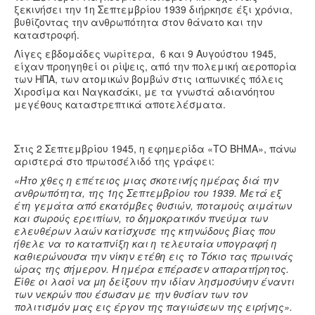
ξεκινήσει την 1η Σεπτεμβρίου 1939 διήρκησε έξι χρόνια,
Υγεία
βυθίζοντας την ανθρωπότητα στον θάνατο και την
καταστροφή.
Πολιτισμός
Λίγες εβδομάδες νωρίτερα, 6 και 9 Αυγούστου 1945,
Αθλητικά
είχαν προηγηθεί οι ρίψεις, από την πολεμική αεροπορία
των ΗΠΑ, των ατομικών βομβών στις ιαπωνικές πόλεις
Βίντεο
Χιροσίμα και Ναγκασάκι, με τα γνωστά αδιανόητου
μεγέθους καταστρεπτικά αποτελέσματα.
Συνταγές
Στις 2 Σεπτεμβρίου 1945, η εφημερίδα «ΤΟ ΒΗΜΑ», πάνω
αριστερά στο πρωτοσέλιδό της γράφει:
«Ήτο χθες η επέτειος μιας σκοτεινής ημέρας διά την
ανθρωπότητα, της 1ης Σεπτεμβρίου του 1939. Μετά εξ
έτη γεμάτα από εκατόμβες θυσιών, ποταμούς αιμάτων
και σωρούς ερειπίων, το δημοκρατικόν πνεύμα των
ελευθέρων λαών κατίσχυσε της κτηνώδους βίας που
ήθελε να το καταπνίξη και η τελευταία υπογραφή η
καθιερώνουσα την νίκην ετέθη εις το Τόκιο τας πρωινάς
ώρας της σήμερον. Η ημέρα επέρασεν απαρατήρητος.
Είθε οι λαοί να μη δείξουν την ιδίαν λησμοσύνην έναντι
των νεκρών που έσωσαν με την θυσίαν των τον
πολιτισμόν μας εις έργον της παγιώσεων της ειρήνης».