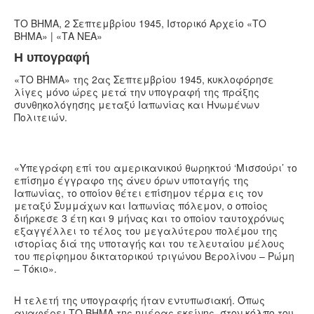
ΤΟ ΒΗΜΑ, 2 Σεπτεμβρίου 1945, Ιστορικό Αρχείο «ΤΟ
ΒΗΜΑ» | «ΤΑ ΝΕΑ»
Η υπογραφή
«ΤΟ ΒΗΜΑ» της 2ας Σεπτεμβρίου 1945, κυκλοφόρησε
λίγες μόνο ώρες μετά την υπογραφή της πράξης
συνθηκολόγησης μεταξύ Ιαπωνίας και Ηνωμένων
Πολιτειών.
«Υπεγράφη επί του αμερικανικού θωρηκτού ‘Μισσούρι’ το
επίσημο έγγραφο της άνευ όρων υποταγής της
Ιαπωνίας, το οποίον θέτει επίσημον τέρμα εις τον
μεταξύ Συμμάχων και Ιαπωνίας πόλεμον, ο οποίος
διήρκεσε 3 έτη και 9 μήνας και το οποίον ταυτοχρόνως
εξαγγέλλει το τέλος του μεγαλύτερου πολέμου της
ιστορίας διά της υποταγής και του τελευταίου μέλους
του περίφημου δικτατορικού τριγώνου Βερολίνου – Ρώμη
– Τόκιο».
Η τελετή της υπογραφής ήταν εντυπωσιακή. Όπως
αναφέρει ΤΟ ΒΗΜΑ της ημέρας εκείνης, στον κόλπο του