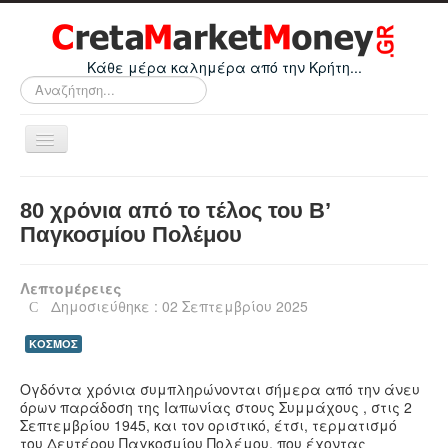
Κάθε μέρα καλημέρα από την Κρήτη...
Αναζήτηση...
Εναλλαγή
πλοήγησης
Home
80 χρόνια από το τέλος του Β’
Οικονομικά
Παγκοσμίου Πολέμου
Κρήτη
Λεπτομέρειες
Ελλάδα
Δημοσιεύθηκε : 02 Σεπτεμβρίου 2025
Ε.Ε.
ΚΟΣΜΟΣ
Κόσμος
Ογδόντα χρόνια συμπληρώνονται σήμερα από την άνευ
Απόψεις
όρων παράδοση της Ιαπωνίας στους Συμμάχους , στις 2
Σεπτεμβρίου 1945, και τον οριστικό, έτσι, τερματισμό
Τεχνολογία
του Δευτέρου Παγκοσμίου Πολέμου, που έχοντας