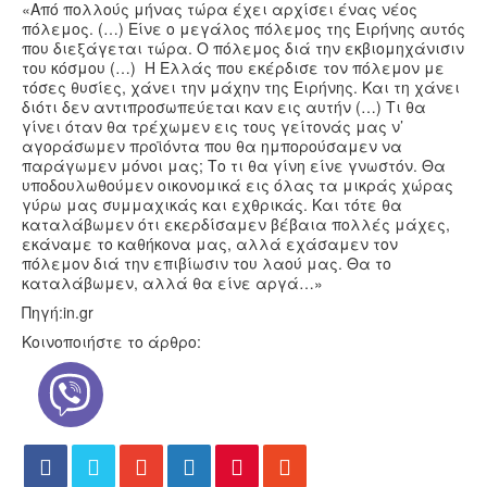
«Από πολλούς μήνας τώρα έχει αρχίσει ένας νέος
πόλεμος. (…) Είνε ο μεγάλος πόλεμος της Ειρήνης αυτός
που διεξάγεται τώρα. Ο πόλεμος διά την εκβιομηχάνισιν
του κόσμου (…) Η Ελλάς που εκέρδισε τον πόλεμον με
τόσες θυσίες, χάνει την μάχην της Ειρήνης. Και τη χάνει
διότι δεν αντιπροσωπεύεται καν εις αυτήν (…) Τι θα
γίνει όταν θα τρέχωμεν εις τους γείτονάς μας ν’
αγοράσωμεν προϊόντα που θα ημπορούσαμεν να
παράγωμεν μόνοι μας; Το τι θα γίνη είνε γνωστόν. Θα
υποδουλωθούμεν οικονομικά εις όλας τα μικράς χώρας
γύρω μας συμμαχικάς και εχθρικάς. Και τότε θα
καταλάβωμεν ότι εκερδίσαμεν βέβαια πολλές μάχες,
εκάναμε το καθήκονα μας, αλλά εχάσαμεν τον
πόλεμον διά την επιβίωσιν του λαού μας. Θα το
καταλάβωμεν, αλλά θα είνε αργά…»
Πηγή:in.gr
Κοινοποιήστε το άρθρο: