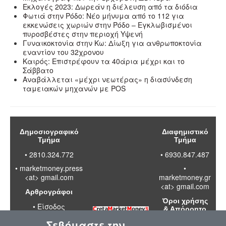
Εκλογές 2023: Δωρεάν η διέλευση από τα διόδια
Φωτιά στην Ρόδο: Νέο μήνυμα από το 112 για
εκκενώσεις χωριών στην Ρόδο – Εγκλωβισμένοι
πυροσβέστες στην περιοχή Υψενή
Γυναικοκτονία στην Κω: Δίωξη για ανθρωποκτονία
εναντίον του 32χρονου
Καιρός: Επιστρέφουν τα 40άρια μέχρι και το
Σάββατο
Αναβάλλεται «μέχρι νεωτέρας» η διασύνδεση
ταμειακών μηχανών με POS
Δημοσιογραφικό
Διαφημιστικό
Τμήμα
Τμήμα
• 2810.324.772
• 6930.847.487
•
marketmoney.press
•
<at> gmail.com
marketmoney.gr
<at> gmail.com
Αρθρογράφοι
Όροι χρήσης
•
Είσοδος
& Απόρρητο
Σεβόμαστε την
•
Διαβάστε