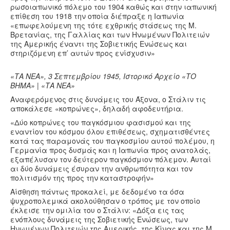
ρωσοιαπωνικό πόλεμο του 1904 καθώς και στην ιαπωνική
επίθεση του 1918 την οποία διέπραξε η Ιαπωνία
«επωφελούμενη της τότε εχθρικής στάσεως της Μ.
Βρετανίας, της Γαλλίας και των Ηνωμένων Πολιτειών
της Αμερικής έναντι της Σοβιετικής Ενώσεως και
στηριζόμενη επ’ αυτών προς ενίσχυσιν»
«ΤΑ ΝΕΑ», 3 Σεπτεμβρίου 1945, Ιστορικό Αρχείο «ΤΟ
ΒΗΜΑ»
| «ΤΑ ΝΕΑ»
Αναφερόμενος στις δυνάμεις του Άξονα, ο Στάλιν τις
αποκάλεσε «κοπρώνες», δηλαδή αφοδευτήρια.
«Δύο κοπρώνες του παγκόσμιου φασισμού και της
εναντίον του κόσμου όλου επιθέσεως, σχηματισθέντες
κατά τας παραμονάς του παγκοσμίου αυτού πολέμου, η
Γερμανία προς δυσμάς και η Ιαπωνία προς ανατολάς,
εξαπέλυσαν τον δεύτερον παγκόσμιον πόλεμον. Αυταί
αι δύο δυνάμεις έσυραν την ανθρωπότητα και τον
πολιτισμόν της προς την καταστροφήν»
Αίσθηση πάντως προκαλεί, με δεδομένο τα όσα
ψυχροπολεμικά ακολούθησαν ο τρόπος με τον οποίο
έκλεισε την ομιλία του ο Στάλιν: «Δόξα εις τας
ενόπλους δυνάμεις της Σοβιετικής Ενώσεως, των
Ηνωμένων Πολιτειών της Αμερικής, της Κίνας και της Μ.