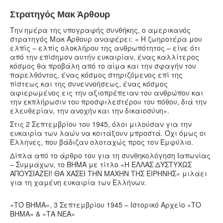
Στρατηγός Μακ Άρθουρ
Την ημέρα της υπογραφής συνθήκης, ο αμερικανός
στρατηγός Μακ Άρθουρ αναφέρει: « Η ζωηροτέρα μου
ελπίς – ελπίς ολοκλήρου της ανθρωπότητος – είνε ότι
από την επίσημον αυτήν ευκαιρίαν, ένας καλλίτερος
κόσμος θα προβάλη από το αίμα και την σφαγήν του
παρελθόντος, ένας κόσμος στηριζόμενος επί της
πίστεως και της συνεννοήσεως, ένας κόσμος
αφιερωμένος εις την αξιοπρέπειαν του ανθρώπου και
την εκπλήρωσιν του προσφιλεστέρου του πόθου, διά την
ελευθερίαν, την ανοχήν και την δικαιοσύνη».
Στις 2 Σεπτεμβρίου του 1945, όλοι μιλούσαν για την
ευκαιρία των λαών να κοιτάξουν μπροστά. Όχι όμως οι
Έλληνες, που βάδιζαν ολοταχώς προς τον Εμφύλιο.
Δίπλα από το άρθρο του για τη συνθηκολόγηση Ιαπωνίας
– Συμμάχων, το ΒΗΜΑ με τίτλο «Η ΕΛΛΑΣ ΔΥΣΤΥΧΩΣ
ΑΠΟΥΣΙΑΖΕΙ! ΘΑ ΧΑΣΕΙ ΤΗΝ ΜΑΧΗΝ ΤΗΣ ΕΙΡΗΝΗΣ» μιλάει
για τη χαμένη ευκαιρία των Ελλήνων.
«ΤΟ ΒΗΜΑ», 3 Σεπτεμβρίου 1945 – Ιστορικό Αρχείο «ΤΟ
ΒΗΜΑ» & «ΤΑ ΝΕΑ»