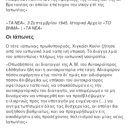
Βρετανίας αι οποίαι επέτυχον την νίκην επί της
Ιαπωνίας»
«ΤΑ ΝΕΑ», 3 Σεπτεμβρίου 1945, Ιστορικό Αρχείο «ΤΟ
ΒΗΜΑ»
| «ΤΑ ΝΕΑ»
Οι Ιάπωνες
Ο τότε ιάπωνας πρωθυπουργός, Χιγκάσι Κούνι ζήτησε
από τον ιαπωνικό λαό ταπεινή υπακοή. Το διάγγελμά
του αποτυπώνει πλήρως την ιαπωνική νοοτροπία:
«Οπωσδήποτε αι διαταγαί της Α. Μ. του Αυτοκράτορος
εδόθησαν ήδη και η αυτοκρατορία υπετάγη. Αδιάφορον
πόσον αφόρητον είνε τούτο δι’ ημάς και αδιάφορον
πόσον θλιβόμεθα ως υπήκοοι του αυτοκράτορος
οφείλομεν ταπεινώς να υπακούσωμεν εις την
αυτοκρατορικήν του διαταγήν, να υποφέρωμεν το μη
δυνάμενον να υποφερθή και να προσβλέψωμεν
ειλικρινώς προς την υποταγήν με ευμένειαν (…) να
αντιμετωπίσωμεν όλας τας δυσχερείας, αι οποίαι θα
αυξηθούν βαθμιαίως, και να προχωρήσωμεν εις
οικοδόμησιν ενός προσέχοντος πολιτισμού και μίας νέας
Ιαπωνίας»