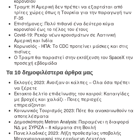
κορονοϊού
Τραμπ: Η Αμερική δεν πρέπει να εξαρτάται από
τρίτες χώρες όπως η Τουρκία για την παραγωγή των
F-35
Επιστήμονες: Πολύ πιθανό ένα δεύτερο κύμα
κορονοϊού έως το τέλος του έτους
Covid-19: Ρεκόρ νέων κρουσμάτων σε Λατινική
Αμερική και Ινδία
Κορωνοϊός - ΗΠΑ: Το CDC προτείνει μάσκες και στις
πισίνες
Ο Τραμπ θα παραστεί στην εκτόξευση του SpaceX την
προσεχή εβδομάδα
Τα 10 δημοφιλέστερα άρθρα μας
Εκλογές 2023: Άνοιξαν οι κάλπες – Όλα όσα πρέπει
να ξέρετε
Έκτακτο δελτίο επιδείνωσης του καιρού: Καταιγίδες
με βροχές και χαλάζι - Ποιες περιοχές
επηρεάζονται
Κοινωνικός Τουρισμός 2023: Πότε θα ανακοινωθούν τα
αποτελέσματα
Δημοσκόπηση Metron Analysis: Παραμένει η διαφορά
ΝΔ με ΣΥΡΙΖΑ – 8 κόμματα στη Βουλή
Πανελλαδικές 2023: Λήξη προθεσμίας υποβολής
Μηχανογραφικού την ερχόμενη Δευτέρα