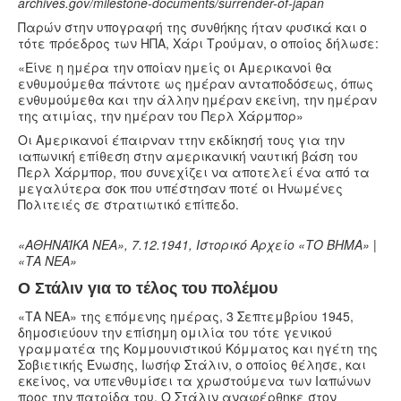
archives.gov/milestone-documents/surrender-of-japan
Παρών στην υπογραφή της συνθήκης ήταν φυσικά και ο
τότε πρόεδρος των ΗΠΑ, Χάρι Τρούμαν, ο οποίος δήλωσε:
«Είνε η ημέρα την οποίαν ημείς οι Αμερικανοί θα
ενθυμούμεθα πάντοτε ως ημέραν ανταποδόσεως, όπως
ενθυμούμεθα και την άλλην ημέραν εκείνη, την ημέραν
της ατιμίας, την ημέραν του Περλ Χάρμπορ»
Οι Αμερικανοί έπαιρναν ττην εκδίκησή τους για την
ιαπωνική επίθεση στην αμερικανική ναυτική βάση του
Περλ Χάρμπορ, που συνεχίζει να αποτελεί ένα από τα
μεγαλύτερα σοκ που υπέστησαν ποτέ οι Ηνωμένες
Πολιτειές σε στρατιωτικό επίπεδο.
«ΑΘΗΝΑΪΚΑ ΝΕΑ», 7.12.1941, Ιστορικό Αρχείο «ΤΟ ΒΗΜΑ» |
«ΤΑ ΝΕΑ»
Ο Στάλιν για το τέλος του πολέμου
«ΤΑ ΝΕΑ» της επόμενης ημέρας, 3 Σεπτεμβρίου 1945,
δημοσιεύουν την επίσημη ομιλία του τότε γενικού
γραμματέα της Κομμουνιστικού Κόμματος και ηγέτη της
Σοβιετικής Ένωσης, Ιωσήφ Στάλιν, ο οποίος θέλησε, και
εκείνος, να υπενθυμίσει τα χρωστούμενα των Ιαπώνων
προς την πατρίδα του. Ο Στάλιν αναφέρθηκε στον