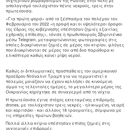
νυχτερινών βομβαρδισμών της Ρωσίας στην πόλη με
Υγεία
απολογισμό τουλάχιστον πέντε νεκρούς, τρεις στην
πρωτεύουσα.
Πολιτισμός
«Για πρώτη φορά» από το ξέσπασμα του πολέμου τον
Φεβρουάριο του 2022 «η οροφή και οι υψηλότεροι όροφοι
Αθλητικά
της έδρας της κυβέρνησης υπέστησαν ζημιές εξαιτίας
Βίντεο
εχθρικής επίθεσης», τόνισε η πρωθυπουργός Σβιριντένκο
μέσω Telegram, μεταφορτώνοντας φωτογραφίες στις
Συνταγές
οποίες διακρίνονται ζημιές σε μέρος του κτιρίου, φλόγες
που διακρίνονται σε μέρος του από δυο παράθυρα κι
ελικόπτερο καθώς κάνει ρίψη νερού.
Καθώς οι διπλωματικές προσπάθειες του αμερικανού
προέδρου Ντόναλντ Τραμπ για να τερματιστεί ο
πόλεμος μοιάζουν να έχουν κολλήσει σε κινούμενη
άμμο τις τελευταίες ημέρες, το μεγαλύτερο μέρος της
Ουκρανίας κηρύχτηκε σε συναγερμό από τη νύχτα.
Η πρωτεύουσα έγινε στόχος εκτεταμένης επιδρομής
drones, με τουλάχιστον τρεις νεκρές - ηλικιωμένη, νεαρή
και κοριτσάκι - και άλλους 18 τραυματίες, σύμφωνα με
τις υπηρεσίες πρώτων βοηθειών.
Πολλά άλλα κτίρια υπέστησαν επίσης ζημιές στις
νυχτερινές επιδρομές.