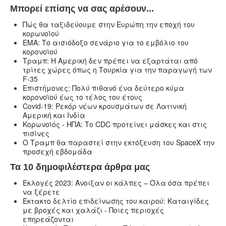
Μπορεί επίσης να σας αρέσουν...
Πώς θα ταξιδεύουμε στην Ευρώπη την εποχή του
κορωνοϊού
ΕΜΑ: Το αισιόδοξο σενάριο για το εμβόλιο του
κορονοϊού
Τραμπ: Η Αμερική δεν πρέπει να εξαρτάται από
τρίτες χώρες όπως η Τουρκία για την παραγωγή των
F-35
Επιστήμονες: Πολύ πιθανό ένα δεύτερο κύμα
κορονοϊού έως το τέλος του έτους
Covid-19: Ρεκόρ νέων κρουσμάτων σε Λατινική
Αμερική και Ινδία
Κορωνοϊός - ΗΠΑ: Το CDC προτείνει μάσκες και στις
πισίνες
Ο Τραμπ θα παραστεί στην εκτόξευση του SpaceX την
προσεχή εβδομάδα
Τα 10 δημοφιλέστερα άρθρα μας
Εκλογές 2023: Άνοιξαν οι κάλπες – Όλα όσα πρέπει
να ξέρετε
Έκτακτο δελτίο επιδείνωσης του καιρού: Καταιγίδες
με βροχές και χαλάζι - Ποιες περιοχές
επηρεάζονται