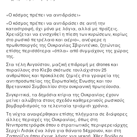
«Ο κόσμος πρέπει να αντιδράσει»
«Ο κόσμος πρέπει να αντιδράσει σε αυτή την
καταστροφή, όχι μόνο με λόγια, αλλά με πράξεις.
Χρειάζεται να ενισχυθεί η πίεση των κυρώσεων, κυρίως
στο ρωσικό πετρέλαιο και αέριο», ανέφερε η
πρωθυπουργός της Ουκρανίας Σβιριντένκο, ζητώντας
επίσης περισσότερα «όπλα» από συμμάχους της χώρας
της.
Στα τέλη Αυγούστου, μαζική επιδρομή με drones και
πυραύλους στο Κίεβο σκότωσε τουλάχιστον 25
ανθρώπους και προκάλεσε ζημιές στα γραφεία της
αντιπροσωπείας της Ευρωπαϊκής Ένωσης και του
Βρετανικού Συμβουλίου στην ουκρανική πρωτεύουσα.
Συγκριτικά, τα δημόσια κτίρια της Ουκρανίας έχουν
μείνει αλώβητα στους σχεδόν καθημερινούς ρωσικούς
βομβαρδισμούς τα τελευταία τριάμισι χρόνια.
Τη νύχτα αναφέρθηκαν επίσης πλήγματα σε διάφορες
άλλες περιοχές της Ουκρανίας, όπως στη
Ντνιπροπετρόφσκ όπου ο στρατιωτικός περιφερειάρχης
Σερχίι Λισάκ ένα λόγο για θάνατο 54χρονου, και στη
Ζαπορίζια όπου έγινε λόγος για νεκρή. Χθες βράδυ οι