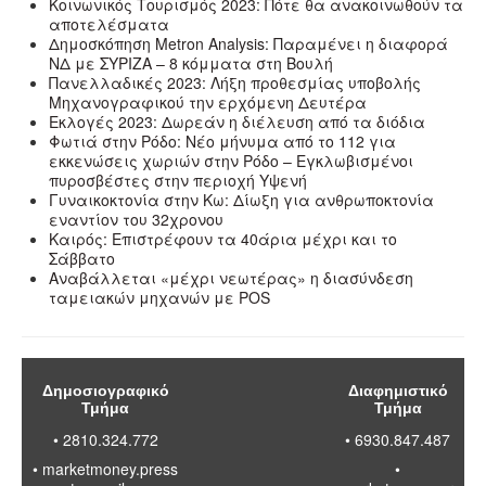
Κοινωνικός Τουρισμός 2023: Πότε θα ανακοινωθούν τα
αποτελέσματα
Δημοσκόπηση Metron Analysis: Παραμένει η διαφορά
ΝΔ με ΣΥΡΙΖΑ – 8 κόμματα στη Βουλή
Πανελλαδικές 2023: Λήξη προθεσμίας υποβολής
Μηχανογραφικού την ερχόμενη Δευτέρα
Εκλογές 2023: Δωρεάν η διέλευση από τα διόδια
Φωτιά στην Ρόδο: Νέο μήνυμα από το 112 για
εκκενώσεις χωριών στην Ρόδο – Εγκλωβισμένοι
πυροσβέστες στην περιοχή Υψενή
Γυναικοκτονία στην Κω: Δίωξη για ανθρωποκτονία
εναντίον του 32χρονου
Καιρός: Επιστρέφουν τα 40άρια μέχρι και το
Σάββατο
Αναβάλλεται «μέχρι νεωτέρας» η διασύνδεση
ταμειακών μηχανών με POS
Δημοσιογραφικό
Διαφημιστικό
Τμήμα
Τμήμα
• 2810.324.772
• 6930.847.487
•
marketmoney.press
•