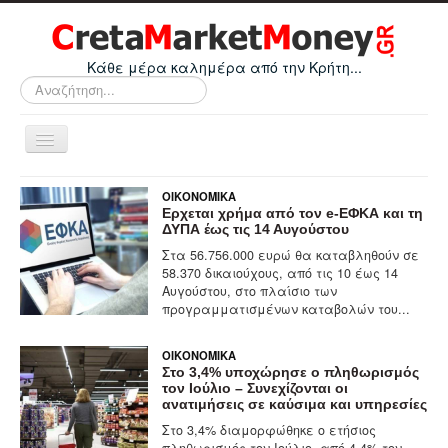
Κάθε μέρα καλημέρα από την Κρήτη...
Αναζήτηση...
Εναλλαγή
πλοήγησης
Home
ΟΙΚΟΝΟΜΙΚΆ
Ερχεται χρήμα από τον e-ΕΦΚΑ και τη
Οικονομικά
ΔΥΠΑ έως τις 14 Αυγούστου
Στα 56.756.000 ευρώ θα καταβληθούν σε
Κρήτη
58.370 δικαιούχους, από τις 10 έως 14
Ελλάδα
Αυγούστου, στο πλαίσιο των
προγραμματισμένων καταβολών του...
Ε.Ε.
ΟΙΚΟΝΟΜΙΚΆ
Κόσμος
Στο 3,4% υποχώρησε ο πληθωρισμός
τον Ιούλιο – Συνεχίζονται οι
Απόψεις
ανατιμήσεις σε καύσιμα και υπηρεσίες
Τεχνολογία
Στο 3,4% διαμορφώθηκε ο ετήσιος
πληθωρισμός τον Ιούλιο, από 4,4% τον