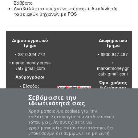
Σάββατο
Αναβάλλεται «μέχρι νεωτέρας» η διασύνδεση
ταμειακών μηχανών με POS
Δημοσιογραφικό
Διαφημιστικό
Τμήμα
Τμήμα
• 2810.324.772
• 6930.847.487
•
marketmoney.press
•
<at> gmail.com
marketmoney.gr
<at> gmail.com
Αρθρογράφοι
Όροι χρήσης
•
Είσοδος
& Απόρρητο
Σεβόμαστε την
•
Διαβάστε
ιδιωτικότητά σας
τους όρους
χρήσης της
Χρησιμοποιούμε cookies για την
ιστοσελίδας
καλύτερη λειτουργία του διαδικτυακού
•
Πολιτική
τόπου μας. Αν συνεχίσετε να
απορρήτου
χρησιμοποιείτε αυτόν τον ιστότοπο, θα
προσωπικών
υποθέσουμε ότι συμφωνείτε με αυτή