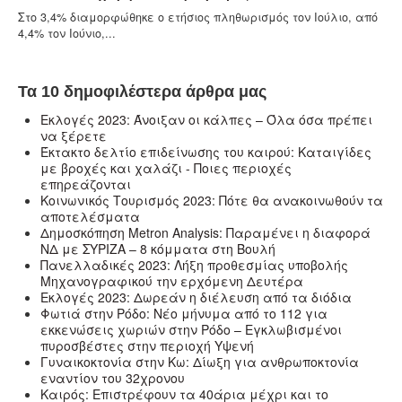
Στο 3,4% διαμορφώθηκε ο ετήσιος πληθωρισμός τον Ιούλιο, από
4,4% τον Ιούνιο,...
Τα 10 δημοφιλέστερα άρθρα μας
Εκλογές 2023: Άνοιξαν οι κάλπες – Όλα όσα πρέπει
να ξέρετε
Έκτακτο δελτίο επιδείνωσης του καιρού: Καταιγίδες
με βροχές και χαλάζι - Ποιες περιοχές
επηρεάζονται
Κοινωνικός Τουρισμός 2023: Πότε θα ανακοινωθούν τα
αποτελέσματα
Δημοσκόπηση Metron Analysis: Παραμένει η διαφορά
ΝΔ με ΣΥΡΙΖΑ – 8 κόμματα στη Βουλή
Πανελλαδικές 2023: Λήξη προθεσμίας υποβολής
Μηχανογραφικού την ερχόμενη Δευτέρα
Εκλογές 2023: Δωρεάν η διέλευση από τα διόδια
Φωτιά στην Ρόδο: Νέο μήνυμα από το 112 για
εκκενώσεις χωριών στην Ρόδο – Εγκλωβισμένοι
πυροσβέστες στην περιοχή Υψενή
Γυναικοκτονία στην Κω: Δίωξη για ανθρωποκτονία
εναντίον του 32χρονου
Καιρός: Επιστρέφουν τα 40άρια μέχρι και το