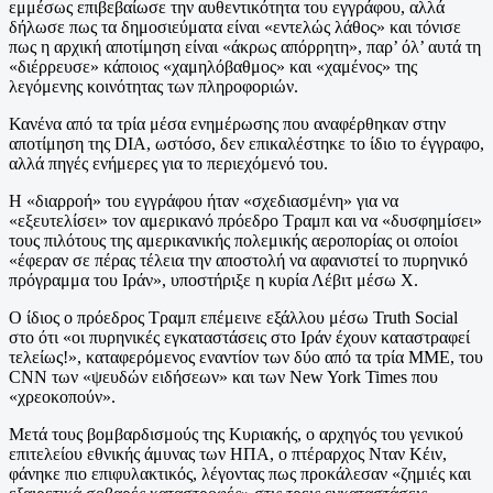
εμμέσως επιβεβαίωσε την αυθεντικότητα του εγγράφου, αλλά
δήλωσε πως τα δημοσιεύματα είναι «εντελώς λάθος» και τόνισε
πως η αρχική αποτίμηση είναι «άκρως απόρρητη», παρ’ όλ’ αυτά τη
«διέρρευσε» κάποιος «χαμηλόβαθμος» και «χαμένος» της
λεγόμενης κοινότητας των πληροφοριών.
Κανένα από τα τρία μέσα ενημέρωσης που αναφέρθηκαν στην
αποτίμηση της DIA, ωστόσο, δεν επικαλέστηκε το ίδιο το έγγραφο,
αλλά πηγές ενήμερες για το περιεχόμενό του.
Η «διαρροή» του εγγράφου ήταν «σχεδιασμένη» για να
«εξευτελίσει» τον αμερικανό πρόεδρο Τραμπ και να «δυσφημίσει»
τους πιλότους της αμερικανικής πολεμικής αεροπορίας οι οποίοι
«έφεραν σε πέρας τέλεια την αποστολή να αφανιστεί το πυρηνικό
πρόγραμμα του Ιράν», υποστήριξε η κυρία Λέβιτ μέσω X.
Ο ίδιος ο πρόεδρος Τραμπ επέμεινε εξάλλου μέσω Truth Social
στο ότι «οι πυρηνικές εγκαταστάσεις στο Ιράν έχουν καταστραφεί
τελείως!», καταφερόμενος εναντίον των δύο από τα τρία ΜΜΕ, του
CNN των «ψευδών ειδήσεων» και των New York Times που
«χρεοκοπούν».
Μετά τους βομβαρδισμούς της Κυριακής, ο αρχηγός του γενικού
επιτελείου εθνικής άμυνας των ΗΠΑ, ο πτέραρχος Νταν Κέιν,
φάνηκε πιο επιφυλακτικός, λέγοντας πως προκάλεσαν «ζημιές και