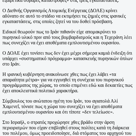
εξαιρετικά σοβαρές καταστροφές» στις τρεις εγκαταστάσεις.
Ο Διεθνής Οργανισμός Ατομικής Ενέργειας (ΔΟΑΕ) κρίνει
αδύνατο σε αυτό το στάδιο να εκτιμήσει τις ζημιές στις ιρανικές
εγκαταστάσεις, στις οποίες ζητεί να του δοθεί πρόσβαση.
Ειδικοί θεωρούν πως το Ιράν πιθανόν είχε απομακρύνει το
πυρηνικό υλικό πριν από τους βομβαρδισμούς και η Τεχεράνη λέει
πως συνεχίζει να έχει αποθέματα εμπλουτισμένου ουρανίου.
Ο ΔΟΑΕ έχει τονίσει πως δεν έχει μέχρι σήμερα καμιά ένδειξη ότι
υπάρχει «συστηματικό πρόγραμμα» κατασκευής πυρηνικών όπλων
στο Ιράν.
Η ιρανική κυβέρνηση ανακοίνωσε χθες πως έχει λάβει «τα
απαραίτητα μέτρα» για να εγγυηθεί τη συνέχεια του πυρηνικού
προγράμματος της χώρας, το οποίο επιμένει εδώ και δεκαετίες πως
έχει αποκλειστικά πολιτικό χαρακτήρα.
Σύμβουλος του ανώτατου ηγέτη του Ιράν, του αγιατολά Αλί
Χαμενεΐ, τόνισε πως η χώρα του συνεχίζει να έχει αποθέματα
εμπλουτισμένου ουρανίου και ότι τίποτε «δεν τελείωσε».
Στο Ισραήλ, ο στρατός προχώρησε χθες βράδυ στην άρση
περιορισμών που είχαν επιβληθεί στους πολίτες κατά τη διάρκεια
του πολέμου, όμως προειδοποίησε, διά στόματος του αρχηγού του