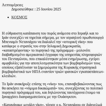
Λεπτομέρειες
Δημοσιεύθηκε : 25 Ιουνίου 2025
ΚΟΣΜΟΣ
Η εύθραυστη κατάπαυση του πυρός ανάμεσα στο Ισραήλ και το
Ιράν συνεχίζει να τηρείται σήμερα, με τον ισραηλινό πρωθυπουργό
Μπενιαμίν Νετανιάχου να διαλαλεί την «ιστορική νίκη» που
κατάφερε ο στρατός του στην Ισλαμική Δημοκρατία,
«καταστρέφοντας» το πυρηνικό της πρόγραμμα - μολονότι
διαβαθμισμένο αμερικανικό έγγραφο της υπηρεσίας πληροφοριών
του Πενταγώνου, που επικαλέστηκαν μέσα ενημέρωσης, εγείρει
αμφιβολίες για την αποτελεσματικότητα των βομβαρδισμών τους
οποίους εξαπέλυσαν τα ξημερώματα της Κυριακής στρατηγικά
βομβαρδιστικά των ΗΠΑ εναντίον τριών ιρανικών εγκαταστάσεων-
κλειδιών.
Το Ιράν ανακήρυξε επίσης τη «νίκη» του, επαναβεβαιώνοντας πως
θα ασκήσει τα «νόμιμα δικαιώματά» του, συνεχίζοντας το πολιτικό
πυρηνικό πρόγραμμά του, και δηλώνοντας ταυτόχρονα έτοιμο να
ξαναρχίσει διαπραγματεύσεις με την Ουάσιγκτον.
«Καταγάγαμε μεγάλη νίκη», τόνισε ο κ. Νετανιάχου σε διάγγελμά