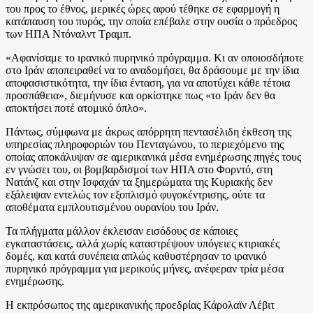
του προς το έθνος, μερικές ώρες αφού τέθηκε σε εφαρμογή η
κατάπαυση του πυρός, την οποία επέβαλε στην ουσία ο πρόεδρος
των ΗΠΑ Ντόναλντ Τραμπ.
«Αφανίσαμε το ιρανικό πυρηνικό πρόγραμμα. Κι αν οποιοσδήποτε
στο Ιράν αποπειραθεί να το αναδομήσει, θα δράσουμε με την ίδια
αποφασιστικότητα, την ίδια ένταση, για να αποτύχει κάθε τέτοια
προσπάθεια», διεμήνυσε και ορκίστηκε πως «το Ιράν δεν θα
αποκτήσει ποτέ ατομικό όπλο».
Πάντως, σύμφωνα με άκρως απόρρητη πεντασέλιδη έκθεση της
υπηρεσίας πληροφοριών του Πενταγώνου, το περιεχόμενο της
οποίας αποκάλυψαν σε αμερικανικά μέσα ενημέρωσης πηγές τους
εν γνώσει του, οι βομβαρδισμοί των ΗΠΑ στο Φορντό, στη
Νατάνζ και στην Ισφαχάν τα ξημερώματα της Κυριακής δεν
εξάλειψαν εντελώς τον εξοπλισμό φυγοκέντρισης, ούτε τα
αποθέματα εμπλουτισμένου ουρανίου του Ιράν.
Τα πλήγματα μάλλον έκλεισαν εισόδους σε κάποιες
εγκαταστάσεις, αλλά χωρίς καταστρέψουν υπόγειες κτιριακές
δομές, και κατά συνέπεια απλώς καθυστέρησαν το ιρανικό
πυρηνικό πρόγραμμα για μερικούς μήνες, ανέφεραν τρία μέσα
ενημέρωσης.
Η εκπρόσωπος της αμερικανικής προεδρίας Κάρολαϊν Λέβιτ