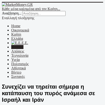
Κάθε μέρα καλημέρα από την Κρήτη...
Αναζήτηση...
Εναλλαγή πλοήγησης
Home
Οικονομικά
Κρήτη
Ελλάδα
Ε.Ε.
Κόσμος
Απόψεις
Τεχνολογία
Υγεία
Πολιτισμός
Αθλητικά
Βίντεο
Συνταγές
Συνεχίζει να τηρείται σήμερα η
κατάπαυση του πυρός ανάμεσα σε
Ισραήλ και Ιράν