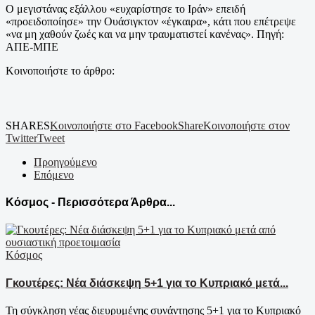
Ο μεγιστάνας εξάλλου «ευχαρίστησε το Ιράν» επειδή
«προειδοποίησε» την Ουάσιγκτον «έγκαιρα», κάτι που επέτρεψε
«να μη χαθούν ζωές και να μην τραυματιστεί κανένας». Πηγή:
ΑΠΕ-ΜΠΕ
Κοινοποιήστε το άρθρο:
SHARES
Κοινοποιήστε στο Facebook
Share
Κοινοποιήστε στον
Twitter
Tweet
Προηγούμενο
Επόμενο
Κόσμος - Περισσότερα Άρθρα...
Κόσμος
Γκουτέρες: Νέα διάσκεψη 5+1 για το Κυπριακό μετά...
Τη σύγκληση νέας διευρυμένης συνάντησης 5+1 για το Κυπριακό