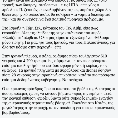
Το Ιράν είναι διατεθειμένο «να επιλύσει τις διαφωνίες (...) στο
τραπέζι των διαπραγματεύσεων» με τις ΗΠΑ, είπε χθες ο
πρόεδρος Πεζεσκιάν, επαναλαμβάνοντας πως παρότι η χώρα δεν
θέλει πυρηνικό οπλοστάσιο, θα ασκήσει «τα νόμιμα δικαιώματά
της» και θα συνεχίσει να έχει πολιτικό πυρηνικό πρόγραμμα.
Στο Ισραήλ η Τάμι Σελ, κάτοικος του Τελ Αβίβ, είπε πως
εναποθέτει όλες τις ελπίδες της στην κατάπαυση του πυρός.
«Ελπίζω στ’ αλήθεια. Όλοι μας είμαστε εξαντλημένοι. Θέλουμε
μόνο ειρήνη. Για μας, για τους Ιρανούς, για τους Παλαιστίνιους, για
όλο τον κόσμο στην περιοχή», είπε.
Στην ιρανική πλευρά, ο πόλεμος άφησε πίσω τουλάχιστον 610
νεκρούς και 4.700 τραυματίες, σύμφωνα με τον πιο πρόσφατο
επίσημο απολογισμό που ωστόσο αφορά μόνο, ή κυρίως, τους
αμάχους. Τα ιρανικά πλήγματα με πυραύλους και drones άφησαν
πίσω 28 νεκρούς στην ισραηλινή επικράτεια, κατά τα πιο πρόσφατα
επίσημα δεδομένα της κυβέρνησης Νετανιάχου.
Ο αμερικανός πρόεδρος Τραμπ απαίτησε το βράδυ της Δευτέρας οι
δυο εμπόλεμες χώρες να κάνουν βήματα «προς την ειρήνη» μετά
την ιρανική επίθεση -χωρίς θύματα ούτε σοβαρές ζημιές- εναντίον
της αμερικανικής στρατιωτικής βάσης αλ Ουντέιντ στο Κατάρ, της
μεγαλύτερης στην περιοχή, σε ανταπόδοση για τους αμερικανικούς
βομβαρδισμούς.