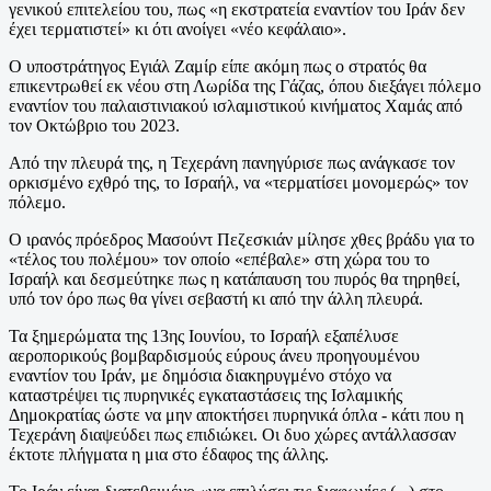
γενικού επιτελείου του, πως «η εκστρατεία εναντίον του Ιράν δεν
έχει τερματιστεί» κι ότι ανοίγει «νέο κεφάλαιο».
Ο υποστράτηγος Εγιάλ Ζαμίρ είπε ακόμη πως ο στρατός θα
επικεντρωθεί εκ νέου στη Λωρίδα της Γάζας, όπου διεξάγει πόλεμο
εναντίον του παλαιστινιακού ισλαμιστικού κινήματος Χαμάς από
τον Οκτώβριο του 2023.
Από την πλευρά της, η Τεχεράνη πανηγύρισε πως ανάγκασε τον
ορκισμένο εχθρό της, το Ισραήλ, να «τερματίσει μονομερώς» τον
πόλεμο.
Ο ιρανός πρόεδρος Μασούντ Πεζεσκιάν μίλησε χθες βράδυ για το
«τέλος του πολέμου» τον οποίο «επέβαλε» στη χώρα του το
Ισραήλ και δεσμεύτηκε πως η κατάπαυση του πυρός θα τηρηθεί,
υπό τον όρο πως θα γίνει σεβαστή κι από την άλλη πλευρά.
Τα ξημερώματα της 13ης Ιουνίου, το Ισραήλ εξαπέλυσε
αεροπορικούς βομβαρδισμούς εύρους άνευ προηγουμένου
εναντίον του Ιράν, με δημόσια διακηρυγμένο στόχο να
καταστρέψει τις πυρηνικές εγκαταστάσεις της Ισλαμικής
Δημοκρατίας ώστε να μην αποκτήσει πυρηνικά όπλα - κάτι που η
Τεχεράνη διαψεύδει πως επιδιώκει. Οι δυο χώρες αντάλλασσαν
έκτοτε πλήγματα η μια στο έδαφος της άλλης.