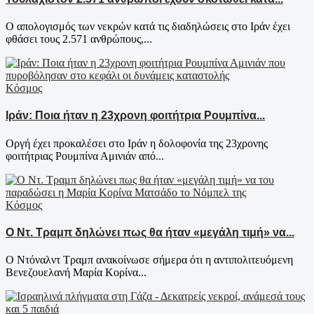
Ο απολογισμός των νεκρών κατά τις διαδηλώσεις στο Ιράν έχει
φθάσει τους 2.571 ανθρώπους,...
Κόσμος
Ιράν: Ποια ήταν η 23χρονη φοιτήτρια Ρουμπίνα...
Oργή έχει προκαλέσει στο Ιράν η δολοφονία της 23χρονης
φοιτήτριας Ρουμπίνα Αμινιάν από...
Κόσμος
Ο Ντ. Τραμπ δηλώνει πως θα ήταν «μεγάλη τιμή» να...
Ο Ντόναλντ Τραμπ ανακοίνωσε σήμερα ότι η αντιπολιτευόμενη
Βενεζουελανή Μαρία Κορίνα...