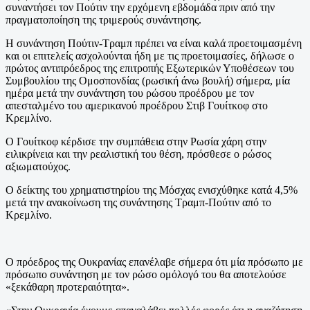
συναντήσει τον Πούτιν την ερχόμενη εβδομάδα πριν από την
πραγματοποίηση της τριμερούς συνάντησης.
Η συνάντηση Πούτιν-Τραμπ πρέπει να είναι καλά προετοιμασμένη
και οι επιτελείς ασχολούνται ήδη με τις προετοιμασίες, δήλωσε ο
πρώτος αντιπρόεδρος της επιτροπής Εξωτερικών Υποθέσεων του
Συμβουλίου της Ομοσπονδίας (ρωσική άνω βουλή) σήμερα, μία
ημέρα μετά την συνάντηση του ρώσου προέδρου με τον
απεσταλμένο του αμερικανού προέδρου Στιβ Γουίτκοφ στο
Κρεμλίνο.
Ο Γουίτκοφ κέρδισε την συμπάθεια στην Ρωσία χάρη στην
ειλικρίνεια και την ρεαλιστική του θέση, πρόσθεσε ο ρώσος
αξιωματούχος.
Ο δείκτης του χρηματιστηρίου της Μόσχας ενισχύθηκε κατά 4,5%
μετά την ανακοίνωση της συνάντησης Τραμπ-Πούτιν από το
Κρεμλίνο.
Ο πρόεδρος της Ουκρανίας επανέλαβε σήμερα ότι μία πρόσωπο με
πρόσωπο συνάντηση με τον ρώσο ομόλογό του θα αποτελούσε
«ξεκάθαρη προτεραιότητα».