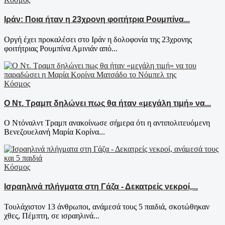
Ιράν: Ποια ήταν η 23χρονη φοιτήτρια Ρουμπίνα...
Oργή έχει προκαλέσει στο Ιράν η δολοφονία της 23χρονης
φοιτήτριας Ρουμπίνα Αμινιάν από...
Κόσμος
Ο Ντ. Τραμπ δηλώνει πως θα ήταν «μεγάλη τιμή» να...
Ο Ντόναλντ Τραμπ ανακοίνωσε σήμερα ότι η αντιπολιτευόμενη
Βενεζουελανή Μαρία Κορίνα...
Κόσμος
Ισραηλινά πλήγματα στη Γάζα - Δεκατρείς νεκροί,...
Τουλάχιστον 13 άνθρωποι, ανάμεσά τους 5 παιδιά, σκοτώθηκαν
χθες, Πέμπτη, σε ισραηλινά...