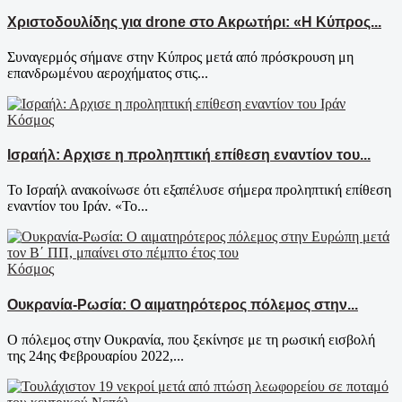
Χριστοδουλίδης για drone στο Ακρωτήρι: «Η Κύπρος...
Συναγερμός σήμανε στην Κύπρος μετά από πρόσκρουση μη
επανδρωμένου αεροχήματος στις...
Κόσμος
Ισραήλ: Αρχισε η προληπτική επίθεση εναντίον του...
Το Ισραήλ ανακοίνωσε ότι εξαπέλυσε σήμερα προληπτική επίθεση
εναντίον του Ιράν. «Το...
Κόσμος
Ουκρανία-Ρωσία: Ο αιματηρότερος πόλεμος στην...
Ο πόλεμος στην Ουκρανία, που ξεκίνησε με τη ρωσική εισβολή
της 24ης Φεβρουαρίου 2022,...