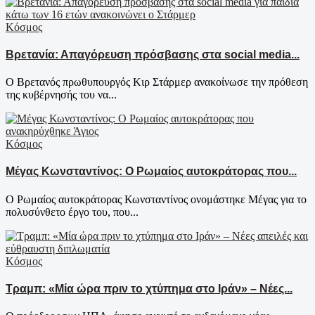
Κόσμος
Βρετανία: Απαγόρευση πρόσβασης στα social media...
Ο Βρετανός πρωθυπουργός Κιρ Στάρμερ ανακοίνωσε την πρόθεση
της κυβέρνησής του να...
Κόσμος
Μέγας Κωνσταντίνος: Ο Ρωμαίος αυτοκράτορας που...
Ο Ρωμαίος αυτοκράτορας Κωνσταντίνος ονομάστηκε Μέγας για το
πολυσύνθετο έργο του, που...
Κόσμος
Τραμπ: «Μία ώρα πριν το χτύπημα στο Ιράν» – Νέες...