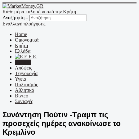
Κάθε μέρα καλημέρα από την Κρήτη...
Αναζήτηση...
Εναλλαγή πλοήγησης
Home
Οικονομικά
Κρήτη
Ελλάδα
Ε.Ε.
Κόσμος
Απόψεις
Τεχνολογία
Υγεία
Πολιτισμός
Αθλητικά
Βίντεο
Συνταγές
Συνάντηση Πούτιν -Τραμπ τις
προσεχείς ημέρες ανακοίνωσε το
Κρεμλίνο