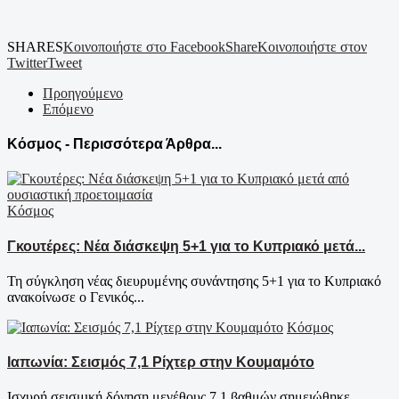
SHARES
Κοινοποιήστε στο Facebook
Share
Κοινοποιήστε στον
Twitter
Tweet
Προηγούμενο
Επόμενο
Κόσμος - Περισσότερα Άρθρα...
Κόσμος
Γκουτέρες: Νέα διάσκεψη 5+1 για το Κυπριακό μετά...
Τη σύγκληση νέας διευρυμένης συνάντησης 5+1 για το Κυπριακό
ανακοίνωσε ο Γενικός...
Κόσμος
Ιαπωνία: Σεισμός 7,1 Ρίχτερ στην Κουμαμότο
Ισχυρή σεισμική δόνηση μεγέθους 7,1 βαθμών σημειώθηκε