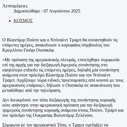
Λεπτομέρειες
Δημοσιεύθηκε : 07 Αυγούστου 2025
ΚΟΣΜΟΣ
Ο Βλαντίμιρ Πούτιν και ο Ντόναλντ Τραμπ θα συναντηθούν τις
επόμενες ημέρες, ανακοίνωσε ο κορυφαίος σύμβουλος του
Κρεμλίνου Γιούρι Ουσακόφ.
«Με πρόταση της αμερικανικής πλευράς, επιτεύχθηκε συμφωνία
επί της αρχής για την διεξαγωγή διμερούς συνάντησης στο
υψηλότερο επίπεδο τις επόμενες ημέρες, δηλαδή μία συνάντηση
ανάμεσα στον πρόεδρο Βλαντίμιρ Πούτιν και τον Ντόναλντ
Τραμπ. Αρχίζουμε τώρα ειδικές προετοιμασίες από κοινού με τους
αμερικανούς εταίρους», δήλωσε ο Ουσακόφ σε ανακοίνωση που
μεταδόθηκε από την τηλεόραση.
Δεν διευκρίνισε τον τόπο διεξαγωγής της συνάντησης κορυφής
ούτε απάντησε στην αμερικανική πρόταση για την διεξαγωγή
τριμερούς συνάντησης κορυφής ανάμεσα στους Πούτιν, Τραμπ και
τον πρόεδρο της Ουκρανίας Βολοντίμιρ Ζελένσκι.
Σύμφωνα με τον αμερικανικό Τύπο, ο Τραμπ σχεδιάζει να