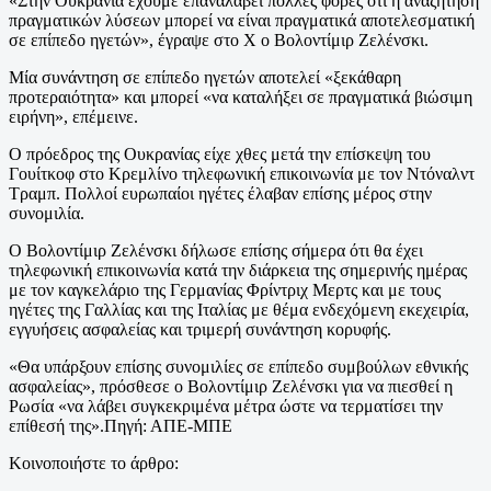
«Στην Ουκρανία έχουμε επαναλάβει πολλές φορές ότι η αναζήτηση
πραγματικών λύσεων μπορεί να είναι πραγματικά αποτελεσματική
σε επίπεδο ηγετών», έγραψε στο Χ ο Βολοντίμιρ Ζελένσκι.
Μία συνάντηση σε επίπεδο ηγετών αποτελεί «ξεκάθαρη
προτεραιότητα» και μπορεί «να καταλήξει σε πραγματικά βιώσιμη
ειρήνη», επέμεινε.
Ο πρόεδρος της Ουκρανίας είχε χθες μετά την επίσκεψη του
Γουίτκοφ στο Κρεμλίνο τηλεφωνική επικοινωνία με τον Ντόναλντ
Τραμπ. Πολλοί ευρωπαίοι ηγέτες έλαβαν επίσης μέρος στην
συνομιλία.
Ο Βολοντίμιρ Ζελένσκι δήλωσε επίσης σήμερα ότι θα έχει
τηλεφωνική επικοινωνία κατά την διάρκεια της σημερινής ημέρας
με τον καγκελάριο της Γερμανίας Φρίντριχ Μερτς και με τους
ηγέτες της Γαλλίας και της Ιταλίας με θέμα ενδεχόμενη εκεχειρία,
εγγυήσεις ασφαλείας και τριμερή συνάντηση κορυφής.
«Θα υπάρξουν επίσης συνομιλίες σε επίπεδο συμβούλων εθνικής
ασφαλείας», πρόσθεσε ο Βολοντίμιρ Ζελένσκι για να πιεσθεί η
Ρωσία «να λάβει συγκεκριμένα μέτρα ώστε να τερματίσει την
επίθεσή της».Πηγή: ΑΠΕ-ΜΠΕ
Κοινοποιήστε το άρθρο: