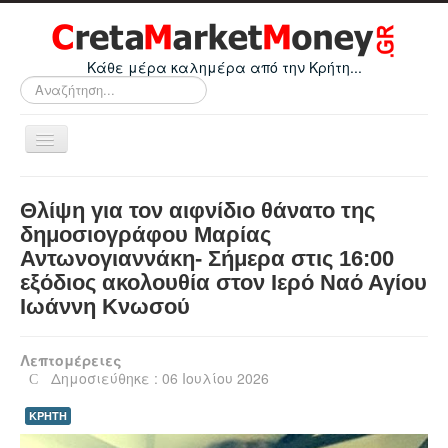
Κάθε μέρα καλημέρα από την Κρήτη...
Αναζήτηση...
Εναλλαγή
πλοήγησης
Home
Θλίψη για τον αιφνίδιο θάνατο της
Οικονομικά
δημοσιογράφου Μαρίας
Αντωνογιαννάκη- Σήμερα στις 16:00
Κρήτη
εξόδιος ακολουθία στον Ιερό Ναό Αγίου
Ελλάδα
Ιωάννη Κνωσού
Ε.Ε.
Λεπτομέρειες
Κόσμος
Δημοσιεύθηκε : 06 Ιουλίου 2026
Απόψεις
ΚΡΗΤΗ
Τεχνολογία