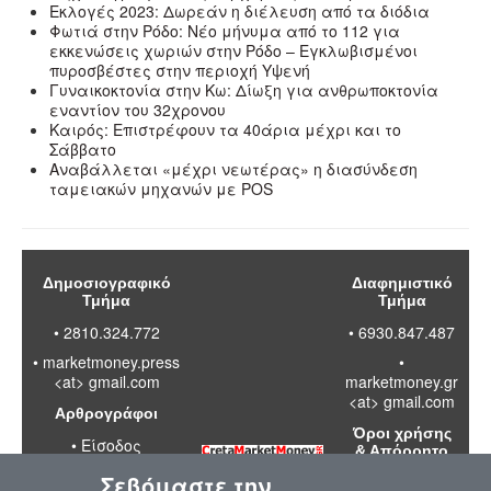
Εκλογές 2023: Δωρεάν η διέλευση από τα διόδια
Φωτιά στην Ρόδο: Νέο μήνυμα από το 112 για
εκκενώσεις χωριών στην Ρόδο – Εγκλωβισμένοι
πυροσβέστες στην περιοχή Υψενή
Γυναικοκτονία στην Κω: Δίωξη για ανθρωποκτονία
εναντίον του 32χρονου
Καιρός: Επιστρέφουν τα 40άρια μέχρι και το
Σάββατο
Αναβάλλεται «μέχρι νεωτέρας» η διασύνδεση
ταμειακών μηχανών με POS
Δημοσιογραφικό
Διαφημιστικό
Τμήμα
Τμήμα
• 2810.324.772
• 6930.847.487
•
marketmoney.press
•
<at> gmail.com
marketmoney.gr
<at> gmail.com
Αρθρογράφοι
Όροι χρήσης
•
Είσοδος
& Απόρρητο
Σεβόμαστε την
•
Διαβάστε