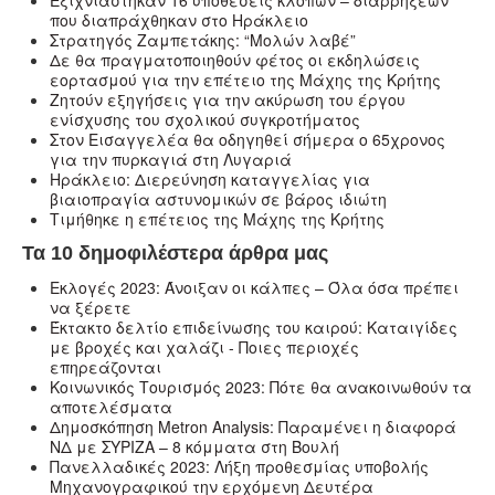
που διαπράχθηκαν στο Ηράκλειο
Στρατηγός Ζαμπετάκης: “Μολών λαβέ”
Δε θα πραγματοποιηθούν φέτος οι εκδηλώσεις
εορτασμού για την επέτειο της Μάχης της Κρήτης
Ζητούν εξηγήσεις για την ακύρωση του έργου
ενίσχυσης του σχολικού συγκροτήματος
Στον Εισαγγελέα θα οδηγηθεί σήμερα ο 65χρονος
για την πυρκαγιά στη Λυγαριά
Ηράκλειο: Διερεύνηση καταγγελίας για
βιαιοπραγία αστυνομικών σε βάρος ιδιώτη
Τιμήθηκε η επέτειος της Μάχης της Κρήτης
Τα 10 δημοφιλέστερα άρθρα μας
Εκλογές 2023: Άνοιξαν οι κάλπες – Όλα όσα πρέπει
να ξέρετε
Έκτακτο δελτίο επιδείνωσης του καιρού: Καταιγίδες
με βροχές και χαλάζι - Ποιες περιοχές
επηρεάζονται
Κοινωνικός Τουρισμός 2023: Πότε θα ανακοινωθούν τα
αποτελέσματα
Δημοσκόπηση Metron Analysis: Παραμένει η διαφορά
ΝΔ με ΣΥΡΙΖΑ – 8 κόμματα στη Βουλή
Πανελλαδικές 2023: Λήξη προθεσμίας υποβολής
Μηχανογραφικού την ερχόμενη Δευτέρα