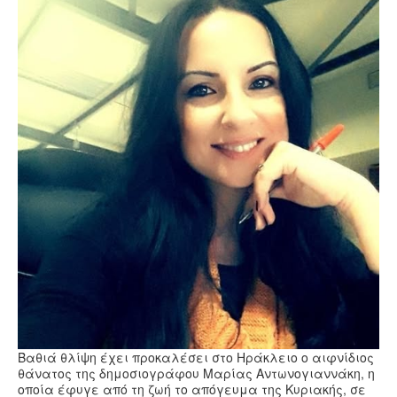
Υγεία
Πολιτισμός
Αθλητικά
Βίντεο
Συνταγές
Βαθιά θλίψη έχει προκαλέσει στο Ηράκλειο ο αιφνίδιος
θάνατος της δημοσιογράφου Μαρίας Αντωνογιαννάκη, η
οποία έφυγε από τη ζωή το απόγευμα της Κυριακής, σε