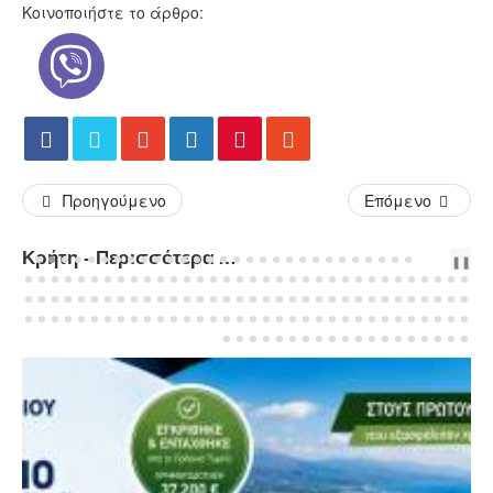
Κοινοποιήστε το άρθρο:
Προηγούμενο
Επόμενο
Κρήτη - Περισσότερα Άρθρα...
PREV
NEXT
❚❚