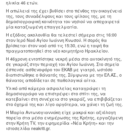
ηλικία 46 ετών.
Η απώλειά της έχει βυθίσει στο πένθος την οικογένειά
της, τους συναδέλφους και τους φίλους της, με τη
δημοσιογραφική κοινότητα του νησιού να αποχαιρετά
μία καταξιωμένη επαγγελματία.
Η εξόδιος ακολουθία θα τελεστεί σήμερα στις 16:00
στον Ιερό Ναό Αγίου Ιωάννη Κνωσού. Η σορός θα
βρίσκεται στον ναό από τις 15:30, ενώ η ταφή θα
πραγματοποιηθεί στο νέο κοιμητήριο Ηρακλείου.
Η 46χρονη εντοπίστηκε νεκρή μέσα στο αυτοκίνητό της,
σε γκαράζ στην περιοχή του Αγίου Ιωάννη. Στο σημείο
έσπευσε ασθενοφόρο του ΕΚΑΒ με γιατρό, ωστόσο
διαπιστώθηκε ο θάνατός της. Σύμφωνα με την ΕΛ.ΑΣ., ο
θάνατος αποδίδεται σε παθολογικά αίτια.
Υλικό από κάμερα ασφαλείας καταγράφει τη
δημοσιογράφο να επιστρέφει στο σπίτι της, να
κατεβαίνει στη συνέχεια στο γκαράζ, να επιβιβάζεται
στο όχημά της και λίγο αργότερα, να χάνει τη ζωή της.
Η Μαρία Αντωνογιαννάκη είχε μακρά και αξιόλογη
πορεία στα μέσα ενημέρωσης της Κρήτης, εργαζόμενη
στην Κρήτη TV, την εφημερίδα «Νέα Κρήτη» και την
ιστοσελίδα neakriti.gr.