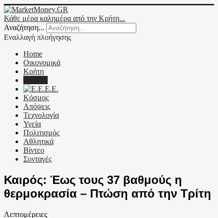
Κάθε μέρα καλημέρα από την Κρήτη...
Αναζήτηση...
Εναλλαγή πλοήγησης
Home
Οικονομικά
Κρήτη
Ελλάδα
Ε.Ε.
Κόσμος
Απόψεις
Τεχνολογία
Υγεία
Πολιτισμός
Αθλητικά
Βίντεο
Συνταγές
Καιρός: Έως τους 37 βαθμούς η
θερμοκρασία – Πτώση από την Τρίτη
Λεπτομέρειες