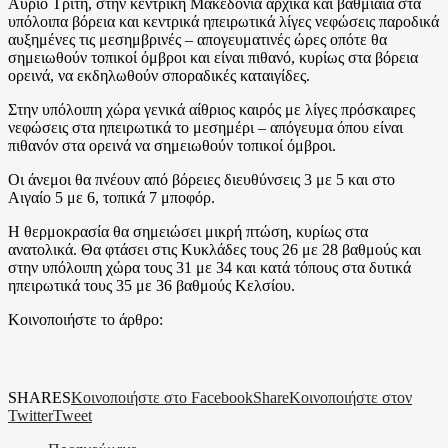
Αύριο Τρίτη, στην κεντρική Μακεδονία αρχικά και βαθμιαία στα
υπόλοιπα βόρεια και κεντρικά ηπειρωτικά λίγες νεφώσεις παροδικά
αυξημένες τις μεσημβρινές – απογευματινές ώρες οπότε θα
σημειωθούν τοπικοί όμβροι και είναι πιθανό, κυρίως στα βόρεια
ορεινά, να εκδηλωθούν σποραδικές καταιγίδες.
Στην υπόλοιπη χώρα γενικά αίθριος καιρός με λίγες πρόσκαιρες
νεφώσεις στα ηπειρωτικά το μεσημέρι – απόγευμα όπου είναι
πιθανόν στα ορεινά να σημειωθούν τοπικοί όμβροι.
Οι άνεμοι θα πνέουν από βόρειες διευθύνσεις 3 με 5 και στο
Αιγαίο 5 με 6, τοπικά 7 μποφόρ.
Η θερμοκρασία θα σημειώσει μικρή πτώση, κυρίως στα
ανατολικά. Θα φτάσει στις Κυκλάδες τους 26 με 28 βαθμούς και
στην υπόλοιπη χώρα τους 31 με 34 και κατά τόπους στα δυτικά
ηπειρωτικά τους 35 με 36 βαθμούς Κελσίου.
Κοινοποιήστε το άρθρο:
SHARES
Κοινοποιήστε στο Facebook
Share
Κοινοποιήστε στον
Twitter
Tweet