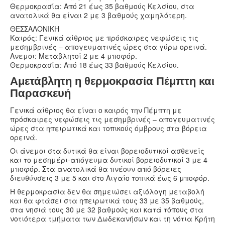
Θερμοκρασία: Από 21 έως 35 βαθμούς Κελσίου, στα
ανατολικά θα είναι 2 με 3 βαθμούς χαμηλότερη.
ΘΕΣΣΑΛΟΝΙΚΗ
Καιρός: Γενικά αίθριος με πρόσκαιρες νεφώσεις τις
μεσημβρινές – απογευματινές ώρες στα γύρω ορεινά.
Ανεμοι: Μεταβλητοί 2 με 4 μποφόρ.
Θερμοκρασία: Από 18 έως 33 βαθμούς Κελσίου.
Αμετάβλητη η θερμοκρασία Πέμπτη και
Παρασκευή
Γενικά αίθριος θα είναι ο καιρός την Πέμπτη με
πρόσκαιρες νεφώσεις τις μεσημβρινές – απογευματινές
ώρες στα ηπειρωτικά και τοπικούς όμβρους στα βόρεια
ορεινά.
Οι άνεμοι στα δυτικά θα είναι βορειοδυτικοί ασθενείς
και το μεσημέρι-απόγευμα δυτικοί βορειοδυτικοί 3 με 4
μποφόρ. Στα ανατολικά θα πνέουν από βόρειες
διευθύνσεις 3 με 5 και στο Αιγαίο τοπικά έως 6 μποφόρ.
Η θερμοκρασία δεν θα σημειώσει αξιόλογη μεταβολή
και θα φτάσει στα ηπειρωτικά τους 33 με 35 βαθμούς,
στα νησιά τους 30 με 32 βαθμούς και κατά τόπους στα
νοτιότερα τμήματα των Δωδεκανήσων και τη νότια Κρήτη