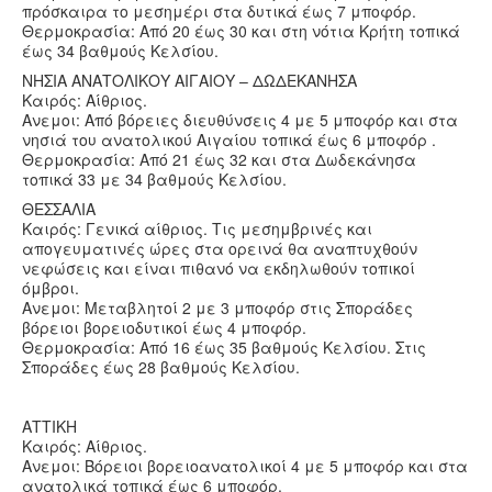
πρόσκαιρα το μεσημέρι στα δυτικά έως 7 μποφόρ.
Θερμοκρασία: Από 20 έως 30 και στη νότια Κρήτη τοπικά
έως 34 βαθμούς Κελσίου.
ΝΗΣΙΑ ΑΝΑΤΟΛΙΚΟΥ ΑΙΓΑΙΟΥ – ΔΩΔΕΚΑΝΗΣΑ
Καιρός: Αίθριος.
Ανεμοι: Από βόρειες διευθύνσεις 4 με 5 μποφόρ και στα
νησιά του ανατολικού Αιγαίου τοπικά έως 6 μποφόρ .
Θερμοκρασία: Από 21 έως 32 και στα Δωδεκάνησα
τοπικά 33 με 34 βαθμούς Κελσίου.
ΘΕΣΣΑΛΙΑ
Καιρός: Γενικά αίθριος. Τις μεσημβρινές και
απογευματινές ώρες στα ορεινά θα αναπτυχθούν
νεφώσεις και είναι πιθανό να εκδηλωθούν τοπικοί
όμβροι.
Ανεμοι: Μεταβλητοί 2 με 3 μποφόρ στις Σποράδες
βόρειοι βορειοδυτικοί έως 4 μποφόρ.
Θερμοκρασία: Από 16 έως 35 βαθμούς Κελσίου. Στις
Σποράδες έως 28 βαθμούς Κελσίου.
ΑΤΤΙΚΗ
Καιρός: Αίθριος.
Ανεμοι: Βόρειοι βορειοανατολικοί 4 με 5 μποφόρ και στα
ανατολικά τοπικά έως 6 μποφόρ.