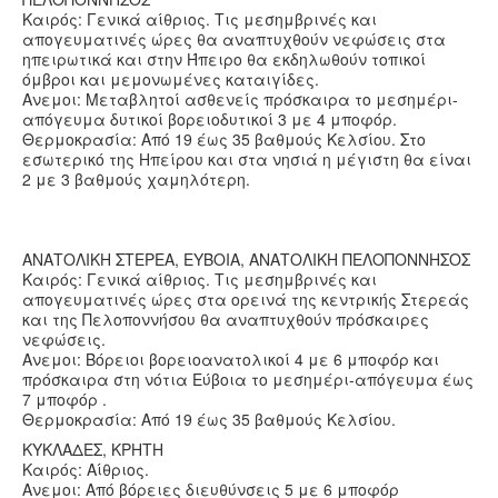
Καιρός: Γενικά αίθριος. Τις μεσημβρινές και
απογευματινές ώρες θα αναπτυχθούν νεφώσεις στα
ηπειρωτικά και στην Ήπειρο θα εκδηλωθούν τοπικοί
όμβροι και μεμονωμένες καταιγίδες.
Ανεμοι: Μεταβλητοί ασθενείς πρόσκαιρα το μεσημέρι-
απόγευμα δυτικοί βορειοδυτικοί 3 με 4 μποφόρ.
Θερμοκρασία: Από 19 έως 35 βαθμούς Κελσίου. Στο
εσωτερικό της Ηπείρου και στα νησιά η μέγιστη θα είναι
2 με 3 βαθμούς χαμηλότερη.
ΑΝΑΤΟΛΙΚΗ ΣΤΕΡΕΑ, ΕΥΒΟΙΑ, ΑΝΑΤΟΛΙΚΗ ΠΕΛΟΠΟΝΝΗΣΟΣ
Καιρός: Γενικά αίθριος. Τις μεσημβρινές και
απογευματινές ώρες στα ορεινά της κεντρικής Στερεάς
και της Πελοποννήσου θα αναπτυχθούν πρόσκαιρες
νεφώσεις.
Ανεμοι: Βόρειοι βορειοανατολικοί 4 με 6 μποφόρ και
πρόσκαιρα στη νότια Εύβοια το μεσημέρι-απόγευμα έως
7 μποφόρ .
Θερμοκρασία: Από 19 έως 35 βαθμούς Κελσίου.
ΚΥΚΛΑΔΕΣ, ΚΡΗΤΗ
Καιρός: Αίθριος.
Ανεμοι: Από βόρειες διευθύνσεις 5 με 6 μποφόρ