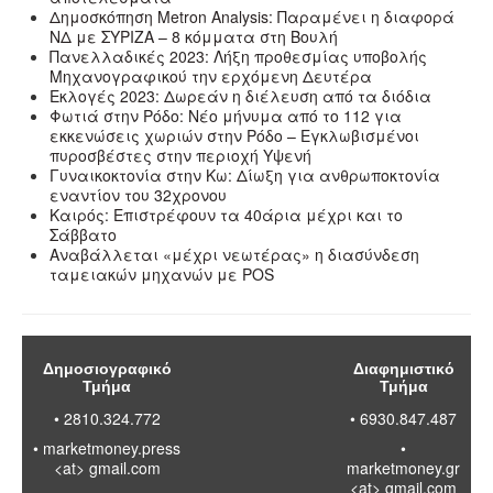
Δημοσκόπηση Metron Analysis: Παραμένει η διαφορά
ΝΔ με ΣΥΡΙΖΑ – 8 κόμματα στη Βουλή
Πανελλαδικές 2023: Λήξη προθεσμίας υποβολής
Μηχανογραφικού την ερχόμενη Δευτέρα
Εκλογές 2023: Δωρεάν η διέλευση από τα διόδια
Φωτιά στην Ρόδο: Νέο μήνυμα από το 112 για
εκκενώσεις χωριών στην Ρόδο – Εγκλωβισμένοι
πυροσβέστες στην περιοχή Υψενή
Γυναικοκτονία στην Κω: Δίωξη για ανθρωποκτονία
εναντίον του 32χρονου
Καιρός: Επιστρέφουν τα 40άρια μέχρι και το
Σάββατο
Αναβάλλεται «μέχρι νεωτέρας» η διασύνδεση
ταμειακών μηχανών με POS
Δημοσιογραφικό
Διαφημιστικό
Τμήμα
Τμήμα
• 2810.324.772
• 6930.847.487
•
marketmoney.press
•
<at> gmail.com
marketmoney.gr
<at> gmail.com