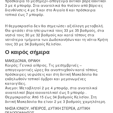
πρόσκαιρα το μεσημέρι-απόγευμα δυτικοί βορειοδυτικοί
3 με 4 μποφόρ. Στα ανατολικά θα πνέουν από βόρειες
διευθύνσεις 4 με 5 και στο Αιγαίο 6 και πρόσκαιρα
τοπικά έως 7 μποφόρ.
Η θερμοκρασία δεν θα σημειώσει αξιόλογη μεταβολή.
Θα φτάσει στα ηπειρωτικά τους 33 με 35 βαθμούς, στα
νησιά τους 30 με 32 βαθμούς και κατά τόπους στα
νοτιότερα τμήματα των Δωδεκανήσων και τη νότια Κρήτη
τους 33 με 34 βαθμούς Κελσίου.
Ο καιρός σήμερα
ΜΑΚΕΔΟΝΙΑ, ΘΡΑΚΗ
Καιρός: Γενικά αίθριος. Τις μεσημβρινές –
απογευματινές ώρες θα αναπτυχθούν κατά τόπους
πρόσκαιρες νεφώσεις και στη δυτική Μακεδονία θα
εκδηλωθούν τοπικοί όμβροι και μεμονωμένες
καταιγίδες.
Ανεμοι: Μεταβλητοί 2 με 4 μποφόρ, στα ανατολικά
ανατολικοί βορειοανατολικοί έως 5 μποφόρ .
Θερμοκρασία: Από 15 έως 34 βαθμούς Κελσίου. Στη
δυτική Μακεδονία θα είναι 2 με 3 βαθμούς χαμηλότερη.
ΝΗΣΙΑ ΙΟΝΙΟΥ, ΗΠΕΙΡΟΣ, ΔΥΤΙΚΗ ΣΤΕΡΕΑ, ΔΥΤΙΚΗ
ΠΕΛΟΠΟΝΝΗΣΟΣ