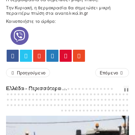
Την Κυριακή, η θερμοκρασία θα σημειώσει μικρή
περαιτέρω πτώση στα ανατολικά.
in.gr
Κοινοποιήστε το άρθρο:
Προηγούμενο
Επόμενο
Ελλάδα - Περισσότερα Άρθρα...
PREV
NEXT
❚❚