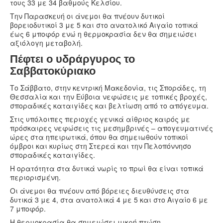
τους 33 με 34 βαθμούς Κελσίου.
Την Παρασκευή οι άνεμοι θα πνέουν δυτικοί
βορειοδυτικοί 3 με 5 και στο ανατολικό Αιγαίο τοπικά
έως 6 μποφόρ ενώ η θερμοκρασία δεν θα σημειώσει
αξιόλογη μεταβολή.
Πέφτει ο υδράργυρος το
Σαββατοκύριακο
Το Σάββατο, στην κεντρική Μακεδονία, τις Σποράδες, τη
Θεσσαλία και την Εύβοια νεφώσεις με τοπικές βροχές,
σποραδικές καταιγίδες και βελτίωση από το απόγευμα.
Στις υπόλοιπες περιοχές γενικά αίθριος καιρός με
πρόσκαιρες νεφώσεις τις μεσημβρινές – απογευματινές
ώρες στα ηπειρωτικά, όπου θα σημειωθούν τοπικοί
όμβροι και κυρίως στη Στερεά και την Πελοπόννησο
σποραδικές καταιγίδες.
Η ορατότητα στα δυτικά νωρίς το πρωί θα είναι τοπικά
περιορισμένη.
Οι άνεμοι θα πνέουν από βόρειες διευθύνσεις στα
δυτικά 3 με 4, στα ανατολικά 4 με 5 και στο Αιγαίο 6 με
7 μποφόρ.
Η θερμοκρασία θα σημειώσει μικρή πτώση.