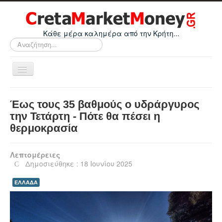
Κάθε μέρα καλημέρα από την Κρήτη...
Αναζήτηση...
Εναλλαγή
πλοήγησης
Home
Έως τους 35 βαθμούς ο υδράργυρος
Οικονομικά
την Τετάρτη - Πότε θα πέσει η
θερμοκρασία
Κρήτη
Ελλάδα
Λεπτομέρειες
Ε.Ε.
Δημοσιεύθηκε : 18 Ιουνίου 2025
Κόσμος
ΕΛΛΑΔΑ
Απόψεις
Τεχνολογία