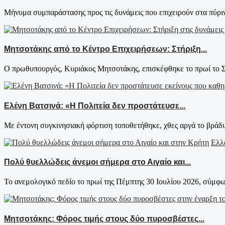
Μήνυμα συμπαράστασης προς τις δυνάμεις που επιχειρούν στα πύρινα
Μητσοτάκης από το Κέντρο Επιχειρήσεων: Στήριξη...
Ο πρωθυπουργός, Κυριάκος Μητσοτάκης, επισκέφθηκε το πρωί το Συ
Ελένη Βατσινά: «Η Πολιτεία δεν προστάτευσε...
Με έντονη συγκινησιακή φόρτιση τοποθετήθηκε, χθες αργά το βράδυ
Ελλ
Πολύ θυελλώδεις άνεμοι σήμερα στο Αιγαίο και...
Το ανεμολογικό πεδίο το πρωί της Πέμπτης 30 Ιουλίου 2026, σύμφω
Μητσοτάκης: Φόρος τιμής στους δύο πυροσβέστες...