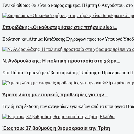
Γενικά αίθριος θα είναι ο καιρός σήμερα, Πέμπτη 6 Αυγούστου, στο 
Σπυριδάκη: «Οι καθυστερήσεις στις πτήσεις είναι...
Ερώτηση και Αίτημα Κατάθεσης Εγγράφων προς τον Υπουργό Υποδο
Ν. Ανδρουλάκης: Η πολιτική προστασία στη χώρα...
Στο Πόρτο Γερμενό μετέβη το πρωί της Τετάρτης ο Πρόεδρος του 
Άμεση λύση με επαρκείς προθεσμίες για την...
Την άμεση έκδοση των αναγκαίων εγκυκλίων από τα υπουργεία Παιδε
Ελλάδα
Έως τους 37 βαθμούς η θερμοκρασία την Τρίτη