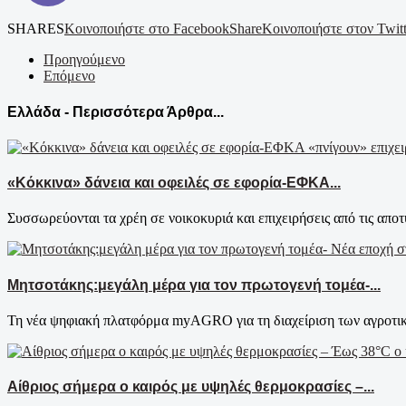
SHARES
Κοινοποιήστε στο Facebook
Share
Κοινοποιήστε στον Twitt
Προηγούμενο
Επόμενο
Ελλάδα - Περισσότερα Άρθρα...
«Κόκκινα» δάνεια και οφειλές σε εφορία-ΕΦΚΑ...
Συσσωρεύονται τα χρέη σε νοικοκυριά και επιχειρήσεις από τις αποτυ
Μητσοτάκης:μεγάλη μέρα για τον πρωτογενή τομέα-...
Τη νέα ψηφιακή πλατφόρμα myAGRO για τη διαχείριση των αγροτικ
Αίθριος σήμερα ο καιρός με υψηλές θερμοκρασίες –...