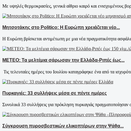
Με υψηλές θερμοκρασίες, γενικά αίθριο καιρό και ενισχυμένους βορι
Μητσοτάκης στο Politico: Η Ευρώπη χρειάζεται νέο...
Η Ευρώπη βρίσκεται αντιμέτωπη με μια νέα πραγματικότητα ασφάλει
ΜΕΤΕΟ: Τα μελτέμια σάρωσαν την Ελλάδα-Ριπές έως...
Τις τελευταίες ημέρες του Ιουλίου καταγράφηκε ένα από τα ισχυρότε
Ελλάδα
Πυρκαγιές: 33 συλλήψεις μέσα σε πέντε ημέρες
Συνολικά 33 συλλήψεις για πρόκληση πυρκαγιάς πραγματοποίησαν οι 
Σύγκρουση πυροσβεστικών ελικοπτέρων στην Ψάθα...