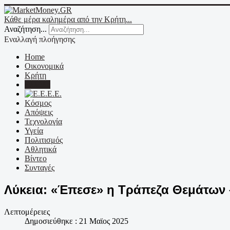
Κάθε μέρα καλημέρα από την Κρήτη...
Αναζήτηση...
Εναλλαγή πλοήγησης
Home
Οικονομικά
Κρήτη
Ελλάδα
Ε.Ε.
Κόσμος
Απόψεις
Τεχνολογία
Υγεία
Πολιτισμός
Αθλητικά
Βίντεο
Συνταγές
Λύκεια: «Έπεσε» η Τράπεζα Θεμάτων –
Λεπτομέρειες
Δημοσιεύθηκε : 21 Μαϊος 2025