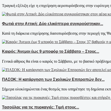
Τραγική εξέλιξη είχε η επιχείρηση αεροπυρόσβεσης στην ευρύτερη π
Φωτιά στην Αττική: Δύο ελικόπτερα συγκρούστηκαν...
Κατά τη διάρκεια επιχείρησης δασοπυρόσβεσης στην περιοχή της Ψα
Καιρός: Άνεμοι έως 9 μποφόρ το Σάββατο – Στους...
Γενικά αίθριος θα είναι ο καιρός το Σάββατο, με το βασικό πρόβλημ
ΠΑΣΟΚ: Η κατάργηση των Σχολικών Επιτροπών δεν...
Σήμερα ολοκληρώνεται ένας θεσμός που υπηρέτησε τη δημόσια εκπα
Τασούλας για τις πυρκαγιές: Τιμή στους...